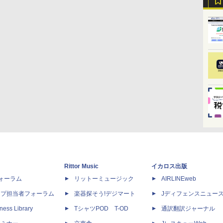
Rittor Music
イカロス出版
dフォーラム
リットーミュージック
AIRLINEweb
ップ担当者フォーラム
楽器探そう!デジマート
Jディフェンスニュー
ness Library
TシャツPOD T-OD
通訳翻訳ジャーナル