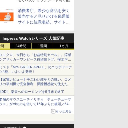
モリへのアップグレードも可能
消費者庁、希少な商品を安く
販売すると見せかける偽通販
サイトに注意喚起、サイト名
とドメイン名を公表
Impress Watchシリーズ 人気記事
時間
24時間
1週間
1カ月
ユニクロ、今日から「お盆特別セール」。涼感
シアサッカーワンピース待望値下げ、撥水ギア
ショーツは1990円に
ミスド「Mrs. GREEN APPLE」のコラボドーナ
ツ4種、いよいよ発売！
【家電レビュー】手ごわい雑草との戦い、コメ
リの草刈機で完全勝利 掃除機感覚で使えた
KDDI、楽天へのローミングを9月末で終了
老舗のマウスユーティリティ「チューチューマ
ウス」がAIの力を借りて15年ぶりに復活／64bit
化、Windows 10/11、「Chrome」も走り回
もっと見る
る。復活記念で2026年末まで500円