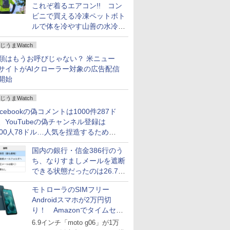
これぞ着るエアコン!! コン
ビニで買える冷凍ペットボト
ルで体を冷やす山善の水冷ベ
ストがロードバイクにちょう
じうまWatch
どいい【ぼっち・ざ・ろー
ど！その14】
類はもうお呼びじゃない？ 米ニュー
サイトがAIクローラー対象の広告配信
開始
じうまWatch
acebookの偽コメントは1000件287ド
、YouTubeの偽チャンネル登録は
000人78ドル…人気を捏造するための
格リストが公開中
国内の銀行・信金386行のう
ち、なりすましメールを遮断
できる状態だったのは26.7％
にとどまる～GMOブランド
モトローラのSIMフリー
セキュリティ調査
Androidスマホが2万円切
り！ Amazonでタイムセー
ル
6.9インチ「moto g06」が1万