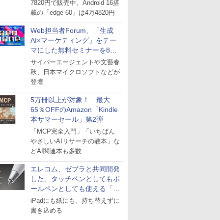
7820円で販売中。Android 16搭
載の「edge 60」は4万4820円
Web担当者Forum、「生成
AI×マーケティング」をテー
マにした無料セミナーを8月
27日にオンライン開催
サイバーエージェントや文藝春
秋、日本マイクロソフトなどが
登壇
5万冊以上が対象！ 最大
65％OFFのAmazon「Kindle
本サマーセール」第2弾
「MCP完全入門」「いちばん
やさしいAIリサーチの教本」な
どAI関連本も多数
エレコム、ゼブラと共同開発
した、タッチペンとしてもボ
ールペンとしても使える「ス
タイラスツーウェイ」発売
iPadにも紙にも、持ち替えずに
書き込める