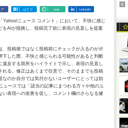
ェア
はてブ
note
LinkedIn
「Yahoo!ニュース コメント」において、不快に感じ
どをAIが指摘し、投稿完了前に表現の見直しを提案
、投稿後ではなく投稿前にチェックが入るのがポ
押下した際、不快と感じられる可能性があると判断
に違反する箇所をハイライトで示し、表現の見直し
される。修正はあくまで任意で、そのままでも投稿
題なのか自分では気付かないユーザーにとっては効
o!ニュースでは「該当の記事にまつわる方々や他のユ
ない表現への改善を促し、コメント欄のさらなる健
。