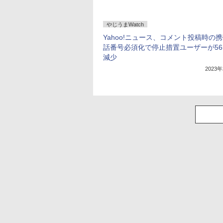
やじうまWatch
Yahoo!ニュース、コメント投稿時の
話番号必須化で停止措置ユーザーが5
減少
2023