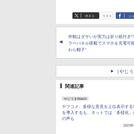
ポスト
リスト
シ
外観はダサいが実力は折り紙付き!?
▲
ラーパネル搭載でスマホを充電可能
わら帽子”
［やじう
関連記事
やじうまWatch
ヤフコメ、多様な意見を上位表示する独
を導入するも、ネットでは「多様化」
の声も
2023