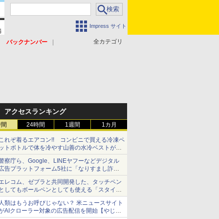
Impress サイト
全カテゴリ
バックナンバー
アクセスランキング
時間
24時間
1週間
1カ月
これぞ着るエアコン!! コンビニで買える冷凍ペ
ットボトルで体を冷やす山善の水冷ベストがロ
ードバイクにちょうどいい【ぼっち・ざ・ろー
警察庁ら、Google、LINEヤフーなどデジタル
ど！その14】【空いた時間でなにしてる？】
広告プラットフォーム5社に「なりすまし詐欺
広告」対策強化を要請 著名人の写真や映像を
エレコム、ゼブラと共同開発した、タッチペン
使った投資詐欺などへの対策として
としてもボールペンとしても使える「スタイラ
スツーウェイ」発売 iPadにも紙にも、持ち替
人類はもうお呼びじゃない？ 米ニュースサイト
えずに書き込める
がAIクローラー対象の広告配信を開始【やじう
まWatch】