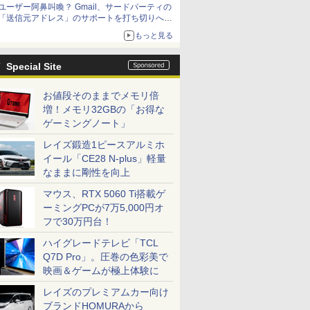
ユーザー阿鼻叫喚？ Gmail、サードパーティの
「送信元アドレス」のサポートを打ち切りへ
【やじうまWatch】
もっと見る
Special Site
お値段そのままでメモリ倍
増！メモリ32GBの「お得な
ゲーミングノート」
レイズ鍛造1ピースアルミホ
イール「CE28 N-plus」軽量
なままに剛性を向上
マウス、RTX 5060 Ti搭載ゲ
ーミングPCが7万5,000円オ
フで30万円台！
ハイグレードテレビ「TCL
Q7D Pro」。圧巻の色彩美で
映画＆ゲームが極上体験に
レイズのプレミアムカー向け
ブランドHOMURAから