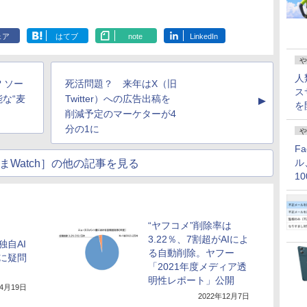
ェア
はてブ
note
LinkedIn
や
人
 ソー
死活問題？ 来年はX（旧
ス
な“麦
Twitter）への広告出稿を
▲
を
削減予定のマーケターが4
分の1に
や
F
ル
まWatch］の他の記事を見る
1
価
“ヤフコメ”削除率は
3.22％、7割超がAIによ
自AI
る自動削除。ヤフー
に疑問
「2021年度メディア透
明性レポート」公開
年4月19日
2022年12月7日