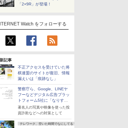
「2×9R」が登場！
NTERNET Watch をフォローする
新記事
不正アクセスを受けていた将
棋連盟のサイトが復旧、情報
漏えいは「痕跡なし」
警察庁ら、Google、LINEヤ
フーなどデジタル広告プラッ
トフォーム5社に「なりすま
し詐欺広告」対策強化を要請
著名人の写真や映像を使った投
資詐欺などへの対策として
テレワーク、空いた時間でなにしてる？