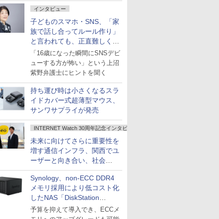
インタビュー
子どものスマホ・SNS、「家
族で話し合ってルール作り」
と言われても、正直難しくな
いですか？
「16歳になった瞬間にSNSデビ
ューする方が怖い」という上沼
紫野弁護士にヒントを聞く
持ち運び時は小さくなるスラ
イドカバー式超薄型マウス、
サンワサプライが発売
INTERNET Watch 30周年記念インタビュー
未来に向けてさらに重要性を
増す通信インフラ、関西でユ
ーザーと向き合い、社会
の“あたらしい”を起動し続け
Synology、non-ECC DDR4
る～オプテージ
メモリ採用により低コスト化
したNAS「DiskStation
neo+」シリーズ
予算を抑えて導入でき、ECCメ