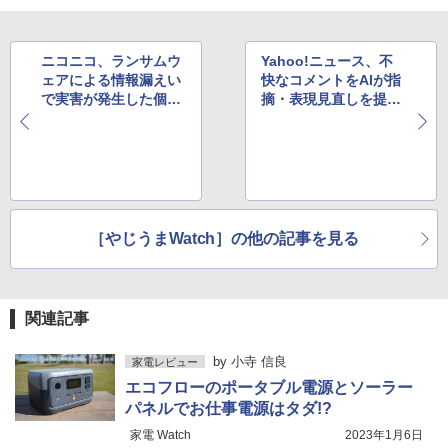
ニコニコ、ランサムウ
Yahoo!ニュース、不
ェアによる情報漏えい
快なコメントをAIが指
で実害が発生した個人
摘・表現見直しを提案
取引先向け相談窓口を
する機能を提供開始
開設
［やじうまWatch］の他の記事を見る
関連記事
by
小寺 信良
家電レビュー
エコフローのポータブル電源とソーラー
パネルでお仕事電源はタダ!?
家電 Watch
2023年1月6日