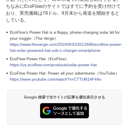
ちなみにEcoFlowのサイトではすでに予約を受け付けて
おり、実売価格は79ドル。9月末から発送を開始すると
している。
EcoFlow’s Power Hat is a floppy, phone-charging solar lid for
your noggin（The Verge）
https://www.theverge.com/2024/8/3/24212686/ecoflow-power-
hat-solar-powered-hat-usb-c-charger-smartphone
EcoFlow Power Hat（EcoFlow）
https://us.ecoflow.com/products/solar-power-hat
EcoFlow Power Hat: Power all your adventures（YouTube）
https://www.youtube.com/watch?v=CTTUN14F44o
Google 検索で当サイトの記事を優先表示させる