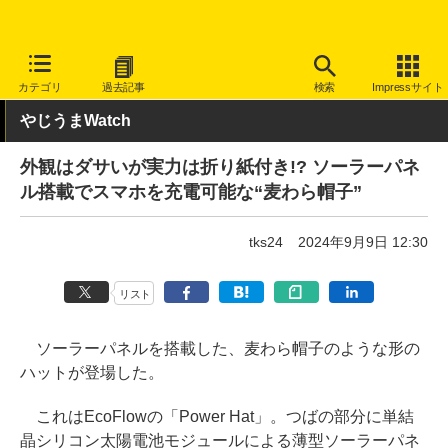
INTERNET Watch
ハードウェア
周辺機器
カテゴリ
過去記事
検索
Impressサイト
やじうまWatch
外観はダサいが実力は折り紙付き!? ソーラーパネ
ル搭載でスマホを充電可能な“麦わら帽子”
tks24
2024年9月9日 12:30
リスト
ソーラーパネルを搭載した、麦わら帽子のような形の
ハットが登場した。
これはEcoFlowの「Power Hat」。つばの部分に単結
晶シリコン太陽電池モジュールによる薄型ソーラーパネ