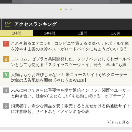
●
●
●
アクセスランキング
1時間
24時間
1週間
1カ月
これぞ着るエアコン!! コンビニで買える冷凍ペットボトルで体
を冷やす山善の水冷ベストがロードバイクにちょうどいい【ぼっ
ち・ざ・ろーど！その14】【空いた時間でなにしてる？】
エレコム、ゼブラと共同開発した、タッチペンとしてもボールペ
ンとしても使える「スタイラスツーウェイ」発売 iPadにも紙に
も、持ち替えずに書き込める
人類はもうお呼びじゃない？ 米ニュースサイトがAIクローラー
対象の広告配信を開始【やじうまWatch】
未来に向けてさらに重要性を増す通信インフラ、関西でユーザー
と向き合い、社会の“あたらしい”を起動し続ける～オプテージ
消費者庁、希少な商品を安く販売すると見せかける偽通販サイト
に注意喚起、サイト名とドメイン名を公表
もっと見る