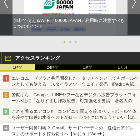
無料で使えるWi-Fi「00000JAPAN」利用時に注意すべき
3つのポイント
●
●
●
アクセスランキング
1時間
24時間
1週間
1カ月
エレコム、ゼブラと共同開発した、タッチペンとしてもボールペ
ンとしても使える「スタイラスツーウェイ」発売 iPadにも紙に
も、持ち替えずに書き込める
警察庁ら、Google、LINEヤフーなどデジタル広告プラットフォ
ーム5社に「なりすまし詐欺広告」対策強化を要請 著名人の写
真や映像を使った投資詐欺などへの対策として
これぞ着るエアコン!! コンビニで買える冷凍ペットボトルで体
を冷やす山善の水冷ベストがロードバイクにちょうどいい【ぼっ
ち・ざ・ろーど！その14】【空いた時間でなにしてる？】
ユーザー阿鼻叫喚？ Gmail、サードパーティの「送信元アドレ
ス」のサポートを打ち切りへ【やじうまWatch】