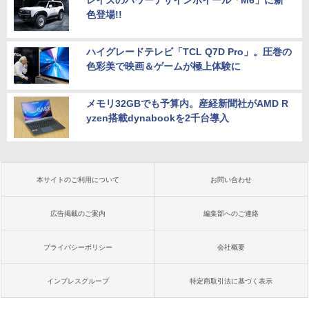
レイズのパワーデザインホイール「M6」に新
色登場!!
ハイグレードテレビ「TCL Q7D Pro」。圧巻の
色彩美で映画＆ゲームが極上体験に
メモリ32GBでも予算内。産経新聞社がAMD R
yzen搭載dynabookを2千台導入
本サイトのご利用について
お問い合わせ
広告掲載のご案内
編集部へのご連絡
プライバシーポリシー
会社概要
インプレスグループ
特定商取引法に基づく表示