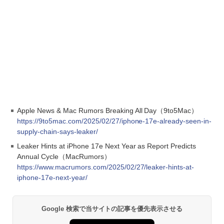
Apple News & Mac Rumors Breaking All Day（9to5Mac）
https://9to5mac.com/2025/02/27/iphone-17e-already-seen-in-
supply-chain-says-leaker/
Leaker Hints at iPhone 17e Next Year as Report Predicts
Annual Cycle（MacRumors）
https://www.macrumors.com/2025/02/27/leaker-hints-at-
iphone-17e-next-year/
Google 検索で当サイトの記事を優先表示させる