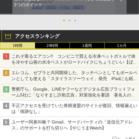
3つのポイント
●
●
●
アクセスランキング
1時間
24時間
1週間
1カ月
これぞ着るエアコン!! コンビニで買える冷凍ペットボトルで体
を冷やす山善の水冷ベストがロードバイクにちょうどいい【ぼっ
ち・ざ・ろーど！その14】【空いた時間でなにしてる？】
エレコム、ゼブラと共同開発した、タッチペンとしてもボールペ
ンとしても使える「スタイラスツーウェイ」発売 iPadにも紙に
も、持ち替えずに書き込める
警察庁ら、Google、LINEヤフーなどデジタル広告プラットフォ
ーム5社に「なりすまし詐欺広告」対策強化を要請 著名人の写
真や映像を使った投資詐欺などへの対策として
不正アクセスを受けていた将棋連盟のサイトが復旧、情報漏えい
は「痕跡なし」
ユーザー阿鼻叫喚？ Gmail、サードパーティの「送信元アドレ
ス」のサポートを打ち切りへ【やじうまWatch】