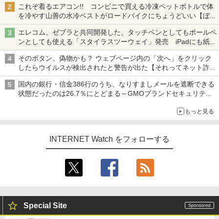
これぞ着るエアコン!! コンビニで買える冷凍ペットボトルで体
を冷やす山善の水冷ベストがロードバイクにちょうどいい【ぼっ
ち・ざ・ろーど！その14】【空いた時間でなにしてる？】
エレコム、ゼブラと共同開発した、タッチペンとしてもボールペ
ンとしても使える「スタイラスツーウェイ」発売 iPadにも紙に
も、持ち替えずに書き込める
そのボタン、偽物かも？ ウェブページ内の「次へ」をクリック
したらウイルスが検出されたと警告が出た【それってネット詐欺
ですよ！】
国内の銀行・信金386行のうち、なりすましメールを遮断できる
状態だったのは26.7％にとどまる～GMOブランドセキュリティ
調査
もっと見る
INTERNET Watch をフォローする
Special Site