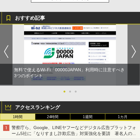
おすすめ記事
無料で使えるWi-Fi「00000JAPAN」利用時に注意すべき
3つのポイント
●
●
●
アクセスランキング
1時間
24時間
1週間
1カ月
警察庁ら、Google、LINEヤフーなどデジタル広告プラットフォ
ーム5社に「なりすまし詐欺広告」対策強化を要請 著名人の写
真や映像を使った投資詐欺などへの対策として