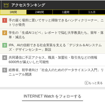
アクセスランキング
1時間
24時間
1週間
1カ月
手の届く場所に置いてサッと掃除できるハンディクリーナー、ニ
トリが発売
学生の「生成AIコピペ」レポートで悩む大学教員たち。留年・落
単・減点も
IPA、AIの信頼できる社会実装を支える「デジタル＆AIシステム
ズ・デザインセンター」新設
共同通信に不正アクセス。職員・加盟社・取引先などの情報
6000件が漏えいした可能性
総務省、初学者向け「社会人のためのデータサイエンス入門」リ
ニューアル開講
もっと見る
INTERNET Watch をフォローする