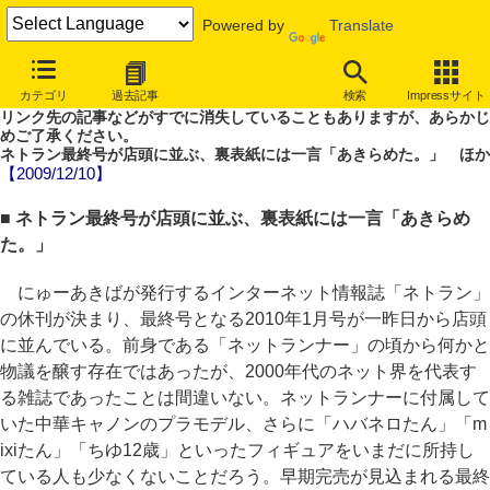
Powered by
Translate
やじうまWatch
カテゴリ
過去記事
検索
Impressサイト
噂あり、未確認情報ありのやじうまWatch。
リンク先の記事などがすでに消失していることもありますが、あらかじ
めご了承ください。
ネトラン最終号が店頭に並ぶ、裏表紙には一言「あきらめた。」 ほか
【2009/12/10】
■ ネトラン最終号が店頭に並ぶ、裏表紙には一言「あきらめ
た。」
にゅーあきばが発行するインターネット情報誌「ネトラン」
の休刊が決まり、最終号となる2010年1月号が一昨日から店頭
に並んでいる。前身である「ネットランナー」の頃から何かと
物議を醸す存在ではあったが、2000年代のネット界を代表す
る雑誌であったことは間違いない。ネットランナーに付属して
いた中華キャノンのプラモデル、さらに「ハバネロたん」「m
ixiたん」「ちゆ12歳」といったフィギュアをいまだに所持し
ている人も少なくないことだろう。早期完売が見込まれる最終