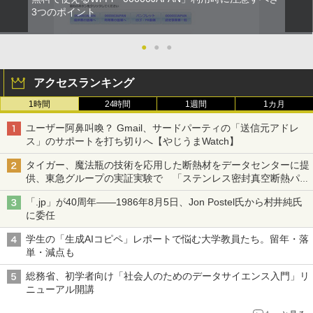
3つのポイント
●
●
●
アクセスランキング
1時間
24時間
1週間
1カ月
ユーザー阿鼻叫喚？ Gmail、サードパーティの「送信元アドレ
ス」のサポートを打ち切りへ【やじうまWatch】
タイガー、魔法瓶の技術を応用した断熱材をデータセンターに提
供、東急グループの実証実験で 「ステンレス密封真空断熱パネ
ル TIVIP」
「.jp」が40周年――1986年8月5日、Jon Postel氏から村井純氏
に委任
学生の「生成AIコピペ」レポートで悩む大学教員たち。留年・落
単・減点も
総務省、初学者向け「社会人のためのデータサイエンス入門」リ
ニューアル開講