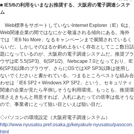
■ IE5/6の利用をいまなお推奨する、大阪府の電子調達システ
ム
Web標準をサポートしていないInternet Explorer（IE）6は、
Web関連企業の間ではなにかと敬遠される傾向にある。海外
では「IE6 No More」なるキャンペーンまで展開されているく
らいだ。しかしそのはるか斜め上をいく存在としてここ数日話
題になっているのが、大阪府の電子調達システムだ。推奨ブラ
ウザはIE 5.5(SP3)、6(SP1/2)、Netscape 7.0となっており、IE
6(SP3)以降のブラウザ、さらにOSではXP SP3以降は使用し
ないでくださいと書かれている。つまるところベストな組み合
わせは「IE6 SP2 + Windows XP SP2」という、セキュリティ
関連の企業が見たら卒倒しそうな利用環境。もっとも、推奨環
境さえきちんと用意すれば、入札にあたっての倍率は低そうな
ので、事業者にとって狙い目といえば狙い目だ。
◇パソコンの環境設定（大阪府電子調達システム）
http://www.nyusatsu.pref.osaka.jp/keiyaku/e-nyusatsu/pasocon.
html