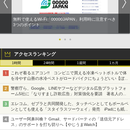
無料で使えるWi-Fi「00000JAPAN」利用時に注意すべき
3つのポイント
●
●
●
アクセスランキング
1時間
24時間
1週間
1カ月
これぞ着るエアコン!! コンビニで買える冷凍ペットボトルで体
を冷やす山善の水冷ベストがロードバイクにちょうどいい【ぼっ
ち・ざ・ろーど！その14】【空いた時間でなにしてる？】
警察庁ら、Google、LINEヤフーなどデジタル広告プラットフォ
ーム5社に「なりすまし詐欺広告」対策強化を要請 著名人の写
真や映像を使った投資詐欺などへの対策として
エレコム、ゼブラと共同開発した、タッチペンとしてもボールペ
ンとしても使える「スタイラスツーウェイ」発売 iPadにも紙に
も、持ち替えずに書き込める
ユーザー阿鼻叫喚？ Gmail、サードパーティの「送信元アドレ
ス」のサポートを打ち切りへ【やじうまWatch】