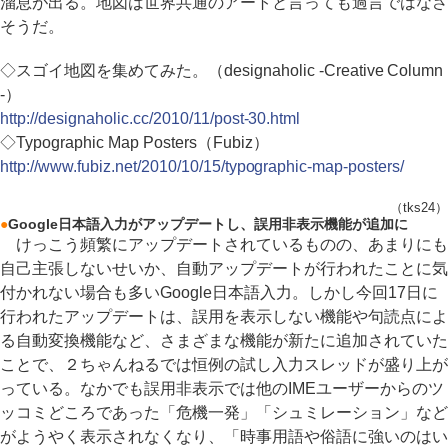
溜息が出る。地図は世界共通のアートと言っても過言ではなさ
そうだ。
◇スゴイ地図を集めてみた。（designaholic -Creative Column
-）
http://designaholic.cc/2010/11/post-30.html
◇Typographic Map Posters（Fubiz）
http://www.fubiz.net/2010/10/15/typographic-map-posters/
（tks24）
●
Google日本語入力がアップデートし、誤用非表示機能が追加に
けっこう頻繁にアップデートされているものの、あまりにも
自己主張しないせいか、自動アップデートが行われたことに気
付かれない場合も多いGoogle日本語入力。しかし今回17日に
行われたアップデートは、誤用を表示しない機能や句読点によ
る自動変換機能など、さまざまな機能が新たに追加されていた
ことで、２ちゃんねるでは恒例の試し入力スレッドが盛り上が
っている。なかでも誤用非表示では他のIMEユーザーからのツ
ッコミどころであった「危機一発」「シュミレーション」など
がようやく表示されなくなり、「時事用語や俗語に強いのはい