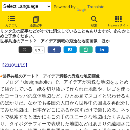
Powered by
Translate
やじうまWatch
カテゴリ
過去記事
検索
Impressサイト
噂あり、未確認情報ありのやじうまWatch。
リンク先の記事などがすでに消失していることもありますが、あらかじ
めご了承ください。
世界共通のアート？ アイデア満載の秀逸な地図画像 ほか
リスト
【2010/11/19】
●
世界共通のアート？ アイデア満載の秀逸な地図画像
ブログ「designaholic」で、アイデアが秀逸な地図をまとめ
て紹介している。紙を切り抜いて作られた地図や、レゴを使っ
たヨーロッパの立体地図など、ひとめ見てスゴイと思わせるも
のばかりだ。なかでも各国の人口から世界中の国境を再配分し
てみた地図は、日本がどこにあるか探すだけで楽しめる。ネッ
トで検索するとほかにもこの手のユニークな地図はたくさんあ
り、タイポグラフィーで表現した地図などはあまりの繊細さに