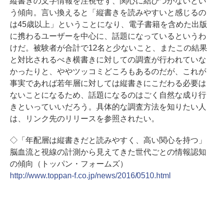
縦書きの文字情報を注視せず、関心に結びつかないとい
う傾向。言い換えると「縦書きを読みやすいと感じるの
は45歳以上」ということになり、電子書籍を含めた出版
に携わるユーザーを中心に、話題になっているというわ
けだ。被験者が合計で12名と少ないこと、またこの結果
と対比されるべき横書きに対しての調査が行われていな
かったりと、ややツッコミどころもあるのだが、これが
事実であれば若年層に対しては縦書きにこだわる必要は
ないことになるため、話題になるのはごく自然な成り行
きといっていいだろう。具体的な調査方法を知りたい人
は、リンク先のリリースを参照されたい。
◇「年配層は縦書きだと読みやすく、高い関心を持つ」
脳血流と視線の計測から見えてきた世代ごとの情報認知
の傾向（トッパン・フォームズ）
http://www.toppan-f.co.jp/news/2016/0510.html