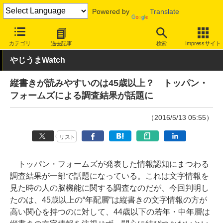
Powered by
Translate
INTERNET Watch
トピック
ネットの話題
カテゴリ
過去記事
検索
Impressサイト
やじうまWatch
縦書きが読みやすいのは45歳以上？ トッパン・
フォームズによる調査結果が話題に
（2016/5/13 05:55）
リスト
トッパン・フォームズが発表した情報認知にまつわる
調査結果が一部で話題になっている。これは文字情報を
見た時の人の脳機能に関する調査なのだが、今回判明し
たのは、45歳以上の“年配層”は縦書きの文字情報の方が
高い関心を持つのに対して、44歳以下の若年・中年層は