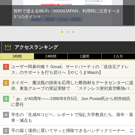
無料で使えるWi-Fi「00000JAPAN」利用時に注意すべき
3つのポイント
●
●
●
アクセスランキング
1時間
24時間
1週間
1カ月
ユーザー阿鼻叫喚？ Gmail、サードパーティの「送信元アドレ
ス」のサポートを打ち切りへ【やじうまWatch】
タイガー、魔法瓶の技術を応用した断熱材をデータセンターに提
供、東急グループの実証実験で 「ステンレス密封真空断熱パネ
ル TIVIP」
「.jp」が40周年――1986年8月5日、Jon Postel氏から村井純氏
に委任
学生の「生成AIコピペ」レポートで悩む大学教員たち。留年・落
単・減点も
手の届く場所に置いてサッと掃除できるハンディクリーナー、ニ