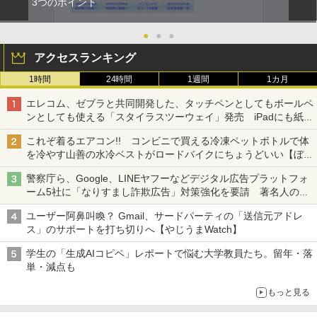
3つのポイント
●
●
●
アクセスランキング
1時間
24時間
1週間
1カ月
エレコム、ゼブラと共同開発した、タッチペンとしてもボールペ
ンとしても使える「スタイラスツーウェイ」発売 iPadにも紙に
も、持ち替えずに書き込める
これぞ着るエアコン!! コンビニで買える冷凍ペットボトルで体
を冷やす山善の水冷ベストがロードバイクにちょうどいい【ぼっ
ち・ざ・ろーど！その14】【空いた時間でなにしてる？】
警察庁ら、Google、LINEヤフーなどデジタル広告プラットフォ
ーム5社に「なりすまし詐欺広告」対策強化を要請 著名人の写
真や映像を使った投資詐欺などへの対策として
ユーザー阿鼻叫喚？ Gmail、サードパーティの「送信元アドレ
ス」のサポートを打ち切りへ【やじうまWatch】
学生の「生成AIコピペ」レポートで悩む大学教員たち。留年・落
単・減点も
もっと見る