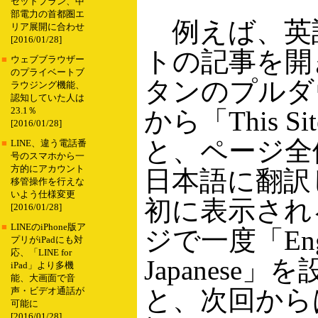
セットプラン、中
部電力の首都圏エ
例えば、英
リア展開に合わせ
[2016/01/28]
トの記事を開き、
■
ウェブブラウザー
のプライベートブ
タンのプルダ
ラウジング機能、
認知していた人は
23.1％
から「This 
[2016/01/28]
と、ページ全
■
LINE、違う電話番
号のスマホから一
方的にアカウント
日本語に翻訳
移管操作を行えな
いよう仕様変更
初に表示され
[2016/01/28]
■
LINEのiPhone版ア
ジで一度「Engli
プリがiPadにも対
応、「LINE for
Japanese
iPad」より多機
能、大画面で音
と、次回からはT
声・ビデオ通話が
可能に
[2016/01/28]