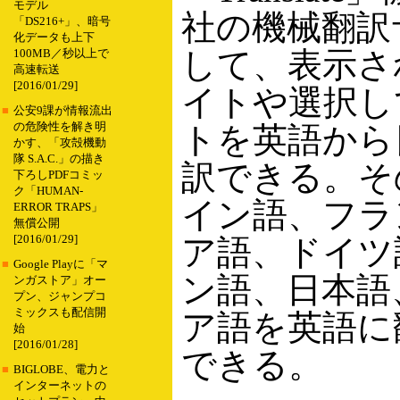
モデル
社の機械翻訳
「DS216+」、暗号
化データも上下
して、表示さ
100MB／秒以上で
高速転送
[2016/01/29]
イトや選択し
■
公安9課が情報流出
の危険性を解き明
トを英語から
かす、「攻殻機動
隊 S.A.C.」の描き
訳できる。そ
下ろしPDFコミッ
ク「HUMAN-
イン語、フラ
ERROR TRAPS」
無償公開
[2016/01/29]
ア語、ドイツ
■
Google Playに「マ
ン語、日本語
ンガストア」オー
プン、ジャンプコ
ミックスも配信開
ア語を英語に
始
[2016/01/28]
できる。
■
BIGLOBE、電力と
インターネットの