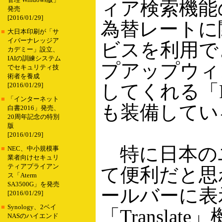
管理 Windows版」
ィア検索機能
発売
[2016/01/29]
為替レートに
■
大日本印刷が「サ
イバーナレッジア
ビスを利用で
カデミー」設立、
IAIの訓練システム
プアップウィ
でセキュリティ技
術者を養成
してくれる「Pop
[2016/01/29]
■
「インターネット
も装備してい
白書2016」発売、
20周年記念の特別
版
[2016/01/29]
特に日本の
■
NEC、中小規模事
業者向けセキュリ
ティアプライアン
て便利だと思
ス「Aterm
SA3500G」を発売
ールバーに表
[2016/01/29]
■
Synology、2ベイ
「Translate」
NASのハイエンド