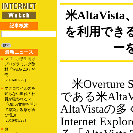
米AltaVis
記事検索
を利用でき
ー
最新ニュース
■
レゴ、小学生向け
プログラミング教
材「WeDo 2.0」発
売
米Overture 
[2016/01/29]
■
マクロウイルスを
である米AltaV
知らない世代の社
員が狙われる？
「Office文書を開い
AltaVista
て感染」攻撃が再
び増加
Internet Ex
[2016/01/29]
■
新