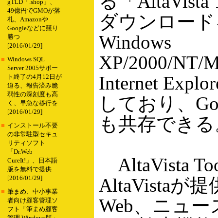
る「AltaVist
gTLD「.shop」、
49億円でGMOが落
ダウンロード
札、Amazonや
Googleなどに競り
Windows
勝つ
[2016/01/29]
XP/2000/NT/
■
Windows SQL
Server 2005サポー
Internet Ex
ト終了の4月12日が
迫る、報告済み脆
弱性の深刻度も高
しており、Googl
く、早急な移行を
[2016/01/29]
も共存できる
■
インストール不要
の非常駐型セキュ
リティソフト
「Dr.Web
AltaVista 
CureIt!」、日本語
版を無料で提供
[2016/01/29]
AltaVista
■
筆まめ、中小事業
Web、ニュ
者向け顧客管理ソ
フト「筆まめ顧客