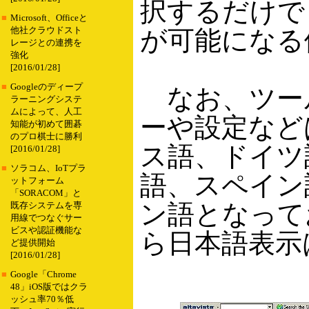
択するだけで
■
Microsoft、Officeと
他社クラウドスト
が可能になる
レージとの連携を
強化
[2016/01/28]
■
Googleのディープ
なお、ツー
ラーニングシステ
ムによって、人工
ーや設定など
知能が初めて囲碁
のプロ棋士に勝利
ス語、ドイツ
[2016/01/28]
■
ソラコム、IoTプラ
語、スペイン
ットフォーム
「SORACOM」と
ン語となって
既存システムを専
用線でつなぐサー
ビスや認証機能な
ら日本語表示
ど提供開始
[2016/01/28]
■
Google「Chrome
48」iOS版ではクラ
ッシュ率70％低