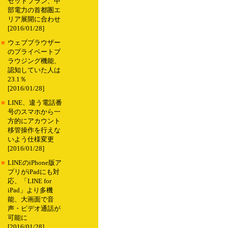
セットプラン、中
部電力の首都圏エ
リア展開に合わせ
[2016/01/28]
■
ウェブブラウザー
のプライベートブ
ラウジング機能、
認知していた人は
23.1％
[2016/01/28]
■
LINE、違う電話番
号のスマホから一
方的にアカウント
移管操作を行えな
いよう仕様変更
[2016/01/28]
■
LINEのiPhone版ア
プリがiPadにも対
応、「LINE for
iPad」より多機
能、大画面で音
声・ビデオ通話が
可能に
[2016/01/28]