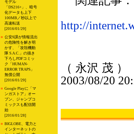
関連記事：I
モデル
「DS216+」、暗号
化データも上下
100MB／秒以上で
http://internet
高速転送
[2016/01/29]
■
公安9課が情報流出
の危険性を解き明
かす、「攻殻機動
隊 S.A.C.」の描き
下ろしPDFコミッ
（ 永沢 茂 ）
ク「HUMAN-
ERROR TRAPS」
無償公開
2003/08/20 20
[2016/01/29]
■
Google Playに「マ
ンガストア」オー
プン、ジャンプコ
ミックスも配信開
始
[2016/01/28]
■
BIGLOBE、電力と
インターネットの