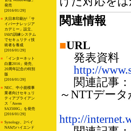
けた対応をは
管理 Windows版」
発売
[2016/01/29]
関連情報
■
大日本印刷が「サ
イバーナレッジア
カデミー」設立、
IAIの訓練システム
でセキュリティ技
■
URL
術者を養成
[2016/01/29]
発表資料
■
「インターネット
白書2016」発売、
http://www.
20周年記念の特別
版
関連記事：大
[2016/01/29]
■
NEC、中小規模事
～NTTデー
業者向けセキュリ
ティアプライアン
ス「Aterm
SA3500G」を発売
[2016/01/29]
http://internet
■
Synology、2ベイ
NASのハイエンド