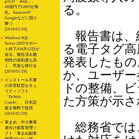
gTLD「.shop」、
る。
49億円でGMOが落
札、Amazonや
Googleなどに競り
勝つ
[2016/01/29]
報告書は、
■
Windows SQL
Server 2005サポー
る電子タグ高
ト終了の4月12日が
迫る、報告済み脆
発表したもの
弱性の深刻度も高
く、早急な移行を
か、ユーザー
[2016/01/29]
■
インストール不要
ドの整備、ビ
の非常駐型セキュ
リティソフト
た方策が示さ
「Dr.Web
CureIt!」、日本語
版を無料で提供
[2016/01/29]
■
筆まめ、中小事業
総務省では
者向け顧客管理ソ
フト「筆まめ顧客