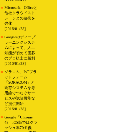
■
Microsoft、Officeと
他社クラウドスト
レージとの連携を
強化
[2016/01/28]
■
Googleのディープ
ラーニングシステ
ムによって、人工
知能が初めて囲碁
のプロ棋士に勝利
[2016/01/28]
■
ソラコム、IoTプラ
ットフォーム
「SORACOM」と
既存システムを専
用線でつなぐサー
ビスや認証機能な
ど提供開始
[2016/01/28]
■
Google「Chrome
48」iOS版ではクラ
ッシュ率70％低