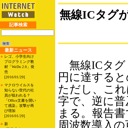
無線ICタグ
記事検索
最新ニュース
■
レゴ、小学生向け
無線ICタグ（
プログラミング教
材「WeDo 2.0」発
売
円に達すると
[2016/01/29]
ただし、これ
■
マクロウイルスを
知らない世代の社
員が狙われる？
字で、逆に普
「Office文書を開い
て感染」攻撃が再
まる。報告書
び増加
[2016/01/29]
周波数導入の
■
新