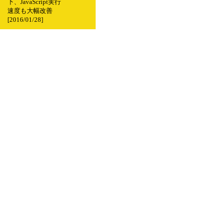
下、JavaScript実行
速度も大幅改善
[2016/01/28]