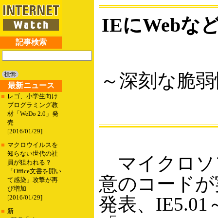
IEにWeb
記事検索
～深刻な脆弱
最新ニュース
■
レゴ、小学生向け
プログラミング教
材「WeDo 2.0」発
売
[2016/01/29]
■
マクロウイルスを
知らない世代の社
マイクロソフトは2
員が狙われる？
「Office文書を開い
意のコードが
て感染」攻撃が再
び増加
発表、IE5.
[2016/01/29]
■
新