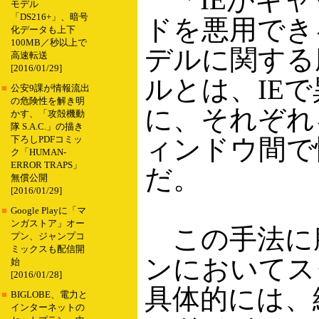
モデル
「DS216+」、暗号
ドを悪用でき
化データも上下
100MB／秒以上で
デルに関する
高速転送
[2016/01/29]
ルとは、IE
■
公安9課が情報流出
の危険性を解き明
に、それぞれ
かす、「攻殻機動
隊 S.A.C.」の描き
ィンドウ間で
下ろしPDFコミッ
ク「HUMAN-
ERROR TRAPS」
だ。
無償公開
[2016/01/29]
■
Google Playに「マ
ンガストア」オー
この手法に
プン、ジャンプコ
ミックスも配信開
ンにおいてス
始
[2016/01/28]
具体的には、
■
BIGLOBE、電力と
インターネットの