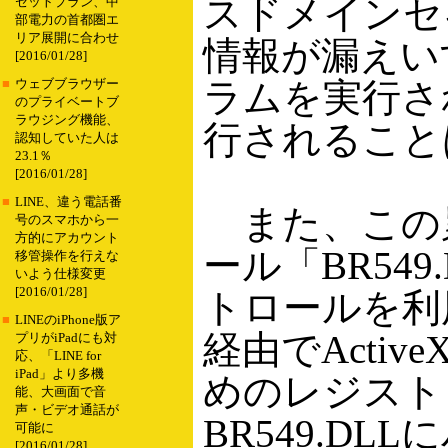
スドメインセ
セットプラン、中
部電力の首都圏エ
リア展開に合わせ
情報が漏えい
[2016/01/28]
ラムを実行さ
■
ウェブブラウザー
のプライベートブ
ラウジング機能、
行されること
認知していた人は
23.1％
[2016/01/28]
■
LINE、違う電話番
また、この累
号のスマホから一
方的にアカウント
ール「BR549.
移管操作を行えな
いよう仕様変更
[2016/01/28]
トロールを利用
■
LINEのiPhone版ア
経由でActi
プリがiPadにも対
応、「LINE for
iPad」より多機
めのレジストリ
能、大画面で音
声・ビデオ通話が
BR549.D
可能に
[2016/01/28]