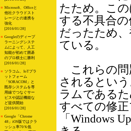
たため。この
■
Microsoft、Officeと
他社クラウドスト
する不具合の修
レージとの連携を
強化
だったため、
[2016/01/28]
■
Googleのディープ
ている。
ラーニングシステ
ムによって、人工
知能が初めて囲碁
のプロ棋士に勝利
[2016/01/28]
これらの問題
■
ソラコム、IoTプラ
ットフォーム
されるという。
「SORACOM」と
既存システムを専
ラムであるため
用線でつなぐサー
ビスや認証機能な
すべての修正プ
ど提供開始
[2016/01/28]
「Windows
■
Google「Chrome
48」iOS版ではクラ
きる。
ッシュ率70％低