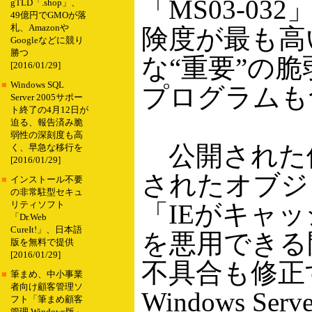
「MS03-0
gTLD「.shop」、
49億円でGMOが落
札、Amazonや
険度が最も高
Googleなどに競り
勝つ
な“重要”の
[2016/01/29]
■
Windows SQL
プログラムも
Server 2005サポー
ト終了の4月12日が
迫る、報告済み脆
弱性の深刻度も高
公開された修
く、早急な移行を
[2016/01/29]
されたオブジ
■
インストール不要
の非常駐型セキュ
「IEがキャ
リティソフト
「Dr.Web
CureIt!」、日本語
を悪用できる
版を無料で提供
[2016/01/29]
不具合も修正す
■
筆まめ、中小事業
者向け顧客管理ソ
Windows Serve
フト「筆まめ顧客