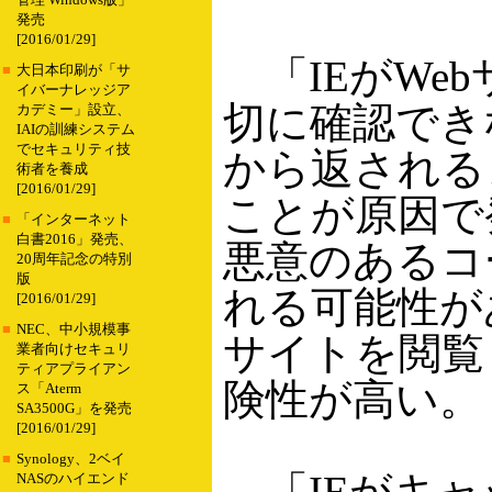
管理 Windows版」
発売
[2016/01/29]
「IEがWe
■
大日本印刷が「サ
イバーナレッジア
切に確認でき
カデミー」設立、
IAIの訓練システム
でセキュリティ技
から返される
術者を養成
[2016/01/29]
ことが原因で
■
「インターネット
白書2016」発売、
悪意のあるコ
20周年記念の特別
版
れる可能性が
[2016/01/29]
■
NEC、中小規模事
サイトを閲覧
業者向けセキュリ
ティアプライアン
険性が高い。
ス「Aterm
SA3500G」を発売
[2016/01/29]
■
Synology、2ベイ
「IEがキャ
NASのハイエンド