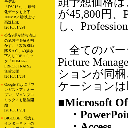
頭予想価格は、Prof
モデル
「DS216+」、暗号
が45,800円、
化データも上下
100MB／秒以上で
し、Professi
高速転送
[2016/01/29]
■
公安9課が情報流出
の危険性を解き明
かす、「攻殻機動
全てのバージョン
隊 S.A.C.」の描き
下ろしPDFコミッ
Picture Man
ク「HUMAN-
ERROR TRAPS」
ションが同梱
無償公開
[2016/01/29]
ケーションは
■
Google Playに「マ
ンガストア」オー
プン、ジャンプコ
■Microsoft Off
ミックスも配信開
始
[2016/01/28]
・PowerPoi
■
BIGLOBE、電力と
・Access
インターネットの