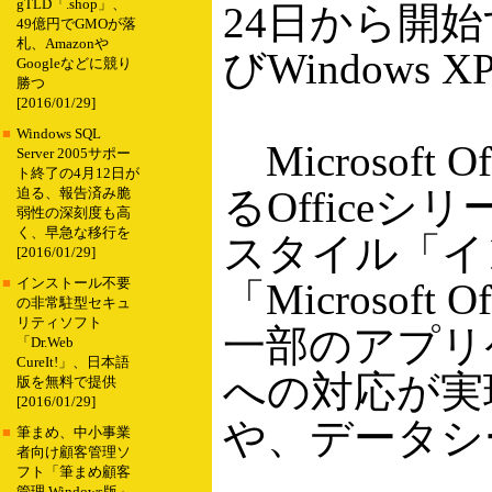
gTLD「.shop」、
24日から開始す
49億円でGMOが落
札、Amazonや
びWindows 
Googleなどに競り
勝つ
[2016/01/29]
■
Windows SQL
Microsoft O
Server 2005サポー
ト終了の4月12日が
るOffic
迫る、報告済み脆
弱性の深刻度も高
く、早急な移行を
スタイル「イ
[2016/01/29]
■
インストール不要
「Microsof
の非常駐型セキュ
リティソフト
一部のアプリ
「Dr.Web
CureIt!」、日本語
への対応が実
版を無料で提供
[2016/01/29]
や、データシ
■
筆まめ、中小事業
者向け顧客管理ソ
フト「筆まめ顧客