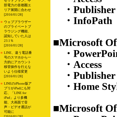
セットプラン、中
部電力の首都圏エ
・Publisher
リア展開に合わせ
[2016/01/28]
・InfoPath
■
ウェブブラウザー
のプライベートブ
ラウジング機能、
認知していた人は
■Microsoft Off
23.1％
[2016/01/28]
・PowerPoi
■
LINE、違う電話番
号のスマホから一
・Access
方的にアカウント
移管操作を行えな
いよう仕様変更
・Publisher
[2016/01/28]
・Home Styl
■
LINEのiPhone版ア
プリがiPadにも対
応、「LINE for
iPad」より多機
能、大画面で音
■Microsoft Of
声・ビデオ通話が
可能に
[2016/01/28]