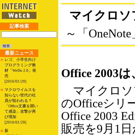
マイクロソフト
記事検索
～「OneNo
最新ニュース
■
レゴ、小学生向け
プログラミング教
Office 2
材「WeDo 2.0」発
売
[2016/01/29]
マイクロソフトは
■
マクロウイルスを
知らない世代の社
のOfficeシ
員が狙われる？
「Office文書を開い
て感染」攻撃が再
Office 20
び増加
[2016/01/29]
販売を9月1
■
新