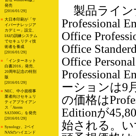
管理 Windows版」
発売
製品ラインナップ
[2016/01/29]
Professional
■
大日本印刷が「サ
イバーナレッジア
カデミー」設立、
Office Profe
IAIの訓練システム
でセキュリティ技
Office Stan
術者を養成
[2016/01/29]
Office Per
■
「インターネット
白書2016」発売、
Professional
20周年記念の特別
版
[2016/01/29]
ーションは9
■
NEC、中小規模事
の価格はProfessi
業者向けセキュリ
ティアプライアン
ス「Aterm
Editionが
SA3500G」を発売
[2016/01/29]
始される。い
■
Synology、2ベイ
NASのハイエンド