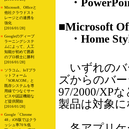
・PowerPoi
■
Microsoft、Officeと
他社クラウドスト
レージとの連携を
■Microsoft Of
強化
[2016/01/28]
・Home Styl
■
Googleのディープ
ラーニングシステ
ムによって、人工
知能が初めて囲碁
のプロ棋士に勝利
[2016/01/28]
いずれのバー
■
ソラコム、IoTプラ
ットフォーム
ズからのバージョ
「SORACOM」と
既存システムを専
97/2000/
用線でつなぐサー
ビスや認証機能な
製品は対象に
ど提供開始
[2016/01/28]
■
Google「Chrome
48」iOS版ではクラ
各アプリケー
ッシュ率70％低