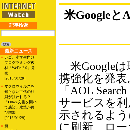
米Google
記事検索
最新ニュース
■
レゴ、小学生向け
米Googleは
プログラミング教
材「WeDo 2.0」発
売
携強化を発表
[2016/01/29]
「AOL Sea
■
マクロウイルスを
知らない世代の社
員が狙われる？
サービスを利用
「Office文書を開い
て感染」攻撃が再
示されるよう
び増加
[2016/01/29]
に刷新。ロー
■
新