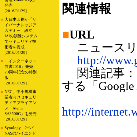
管理 Windows版」
関連情報
発売
[2016/01/29]
■
大日本印刷が「サ
イバーナレッジア
■
URL
カデミー」設立、
IAIの訓練システム
でセキュリティ技
ニュースリ
術者を養成
[2016/01/29]
http://www.g
■
「インターネット
白書2016」発売、
関連記事：G
20周年記念の特別
版
する「Google 
[2016/01/29]
■
NEC、中小規模事
業者向けセキュリ
ティアプライアン
http://interne
ス「Aterm
SA3500G」を発売
[2016/01/29]
■
Synology、2ベイ
NASのハイエンド