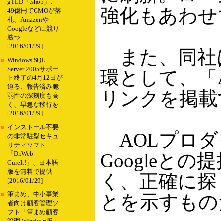
gTLD「.shop」、
強化もあわせ
49億円でGMOが落
札、Amazonや
Googleなどに競り
勝つ
[2016/01/29]
また、同社は
■
Windows SQL
Server 2005サポー
環として、「AO
ト終了の4月12日が
迫る、報告済み脆
リンクを掲載
弱性の深刻度も高
く、早急な移行を
[2016/01/29]
■
インストール不要
AOLプロダク
の非常駐型セキュ
リティソフト
Googleと
「Dr.Web
CureIt!」、日本語
版を無料で提供
く、正確に探
[2016/01/29]
■
筆まめ、中小事業
とを示すもの
者向け顧客管理ソ
フト「筆まめ顧客