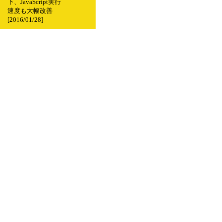
下、JavaScript実行
速度も大幅改善
[2016/01/28]