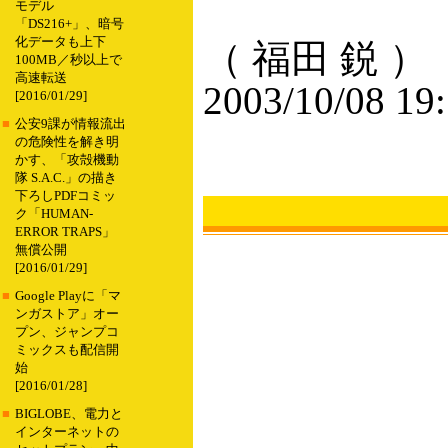
モデル
「DS216+」、暗号
化データも上下
（ 福田 鋭 ）
100MB／秒以上で
高速転送
2003/10/08 19
[2016/01/29]
■
公安9課が情報流出
の危険性を解き明
かす、「攻殻機動
隊 S.A.C.」の描き
下ろしPDFコミッ
ク「HUMAN-
ERROR TRAPS」
無償公開
[2016/01/29]
■
Google Playに「マ
ンガストア」オー
プン、ジャンプコ
ミックスも配信開
始
[2016/01/28]
■
BIGLOBE、電力と
インターネットの