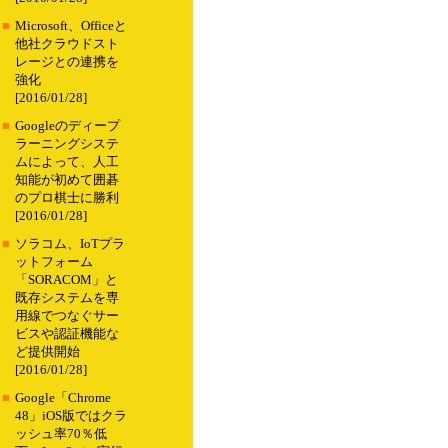
■
Microsoft、Officeと
他社クラウドスト
レージとの連携を
強化
[2016/01/28]
■
Googleのディープ
ラーニングシステ
ムによって、人工
知能が初めて囲碁
のプロ棋士に勝利
[2016/01/28]
■
ソラコム、IoTプラ
ットフォーム
「SORACOM」と
既存システムを専
用線でつなぐサー
ビスや認証機能な
ど提供開始
[2016/01/28]
■
Google「Chrome
48」iOS版ではクラ
ッシュ率70％低