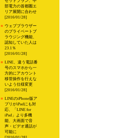
セットプラン、中
部電力の首都圏エ
リア展開に合わせ
[2016/01/28]
■
ウェブブラウザー
のプライベートブ
ラウジング機能、
認知していた人は
23.1％
[2016/01/28]
■
LINE、違う電話番
号のスマホから一
方的にアカウント
移管操作を行えな
いよう仕様変更
[2016/01/28]
■
LINEのiPhone版ア
プリがiPadにも対
応、「LINE for
iPad」より多機
能、大画面で音
声・ビデオ通話が
可能に
[2016/01/28]