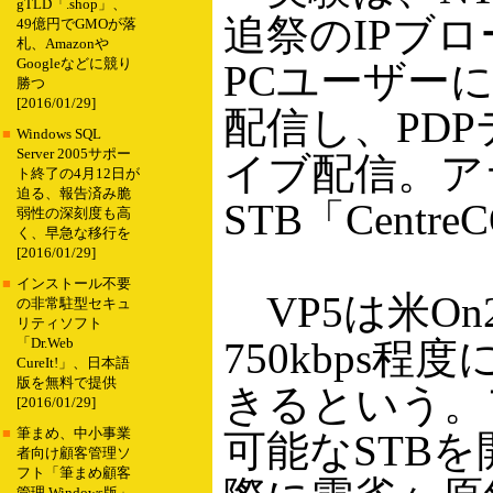
gTLD「.shop」、
追祭のIPブ
49億円でGMOが落
札、Amazonや
Googleなどに競り
PCユーザーに
勝つ
[2016/01/29]
配信し、PD
■
Windows SQL
Server 2005サポー
イブ配信。ア
ト終了の4月12日が
迫る、報告済み脆
STB「Centr
弱性の深刻度も高
く、早急な移行を
[2016/01/29]
■
インストール不要
VP5は米On2
の非常駐型セキュ
リティソフト
750kbps
「Dr.Web
CureIt!」、日本語
版を無料で提供
きるという。
[2016/01/29]
■
筆まめ、中小事業
可能なSTB
者向け顧客管理ソ
フト「筆まめ顧客