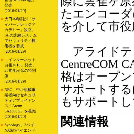
際に雲雀ヶ原
管理 Windows版」
発売
たエンコーダ
[2016/01/29]
■
大日本印刷が「サ
を介して市役
イバーナレッジア
カデミー」設立、
IAIの訓練システム
でセキュリティ技
術者を養成
アライドテ
[2016/01/29]
CentreCO
■
「インターネット
白書2016」発売、
20周年記念の特別
格はオープン
版
[2016/01/29]
サポートするほ
■
NEC、中小規模事
業者向けセキュリ
もサポートし
ティアプライアン
ス「Aterm
SA3500G」を発売
[2016/01/29]
関連情報
■
Synology、2ベイ
NASのハイエンド