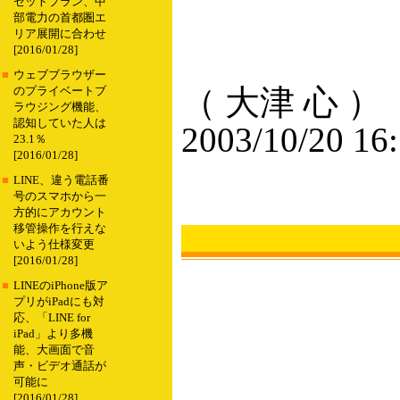
セットプラン、中
部電力の首都圏エ
リア展開に合わせ
[2016/01/28]
■
ウェブブラウザー
（ 大津 心 ）
のプライベートブ
ラウジング機能、
認知していた人は
2003/10/20 16
23.1％
[2016/01/28]
■
LINE、違う電話番
号のスマホから一
方的にアカウント
移管操作を行えな
いよう仕様変更
[2016/01/28]
■
LINEのiPhone版ア
プリがiPadにも対
応、「LINE for
iPad」より多機
能、大画面で音
声・ビデオ通話が
可能に
[2016/01/28]