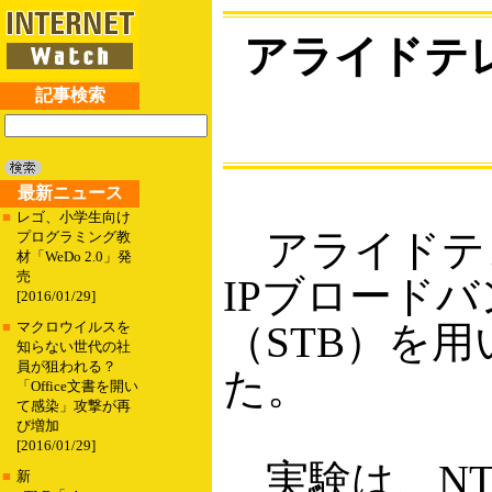
アライドテ
記事検索
最新ニュース
■
レゴ、小学生向け
アライドテレ
プログラミング教
材「WeDo 2.0」発
売
IPブロード
[2016/01/29]
（STB）を
■
マクロウイルスを
知らない世代の社
員が狙われる？
た。
「Office文書を開い
て感染」攻撃が再
び増加
[2016/01/29]
実験は、NT
■
新