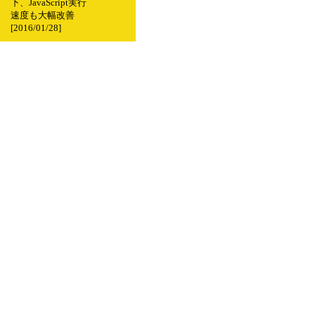
下、JavaScript実行
速度も大幅改善
[2016/01/28]