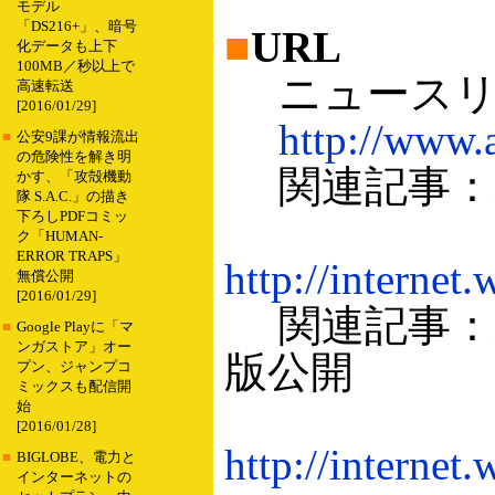
モデル
「DS216+」、暗号
■
URL
化データも上下
100MB／秒以上で
ニュースリ
高速転送
[2016/01/29]
http://www.a
■
公安9課が情報流出
の危険性を解き明
関連記事：米
かす、「攻殻機動
隊 S.A.C.」の描き
下ろしPDFコミッ
ク「HUMAN-
ERROR TRAPS」
http://interne
無償公開
[2016/01/29]
関連記事：米
■
Google Playに「マ
ンガストア」オー
版公開
プン、ジャンプコ
ミックスも配信開
始
[2016/01/28]
http://interne
■
BIGLOBE、電力と
インターネットの