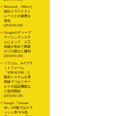
■
Microsoft、Officeと
他社クラウドスト
レージとの連携を
強化
[2016/01/28]
■
Googleのディープ
ラーニングシステ
ムによって、人工
知能が初めて囲碁
のプロ棋士に勝利
[2016/01/28]
■
ソラコム、IoTプラ
ットフォーム
「SORACOM」と
既存システムを専
用線でつなぐサー
ビスや認証機能な
ど提供開始
[2016/01/28]
■
Google「Chrome
48」iOS版ではクラ
ッシュ率70％低