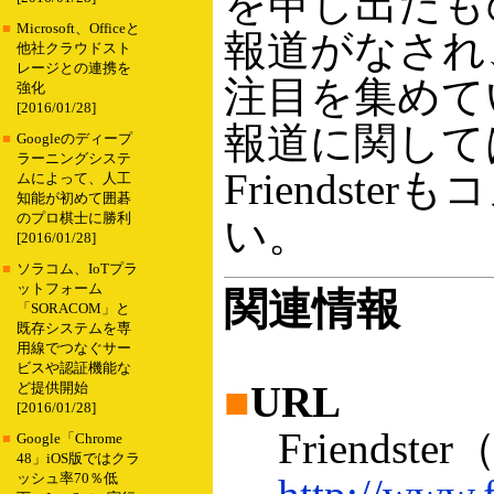
を申し出たも
■
Microsoft、Officeと
報道がなされ
他社クラウドスト
レージとの連携を
注目を集めて
強化
[2016/01/28]
報道に関しては
■
Googleのディープ
ラーニングシステ
Friendst
ムによって、人工
知能が初めて囲碁
のプロ棋士に勝利
い。
[2016/01/28]
■
ソラコム、IoTプラ
ットフォーム
関連情報
「SORACOM」と
既存システムを専
用線でつなぐサー
ビスや認証機能な
■
URL
ど提供開始
[2016/01/28]
Friendste
■
Google「Chrome
48」iOS版ではクラ
ッシュ率70％低