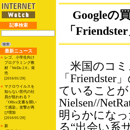
Google
記事検索
「Friend
最新ニュース
■
レゴ、小学生向け
米国のコミ
プログラミング教
材「WeDo 2.0」発
売
「Friends
[2016/01/29]
ていることが
■
マクロウイルスを
知らない世代の社
員が狙われる？
Nielsen//Ne
「Office文書を開い
て感染」攻撃が再
明らかになっ
び増加
[2016/01/29]
る“出会い系
■
新