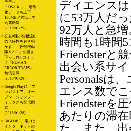
ディエンスは
モデル
「DS216+」、暗号
化データも上下
に53万人だっ
100MB／秒以上で
高速転送
92万人と急
[2016/01/29]
■
公安9課が情報流出
時間も1時間
の危険性を解き明
かす、「攻殻機動
Friendst
隊 S.A.C.」の描き
下ろしPDFコミッ
出会い系サイト
ク「HUMAN-
ERROR TRAPS」
無償公開
Personal
[2016/01/29]
■
Google Playに「マ
エンス数でこ
ンガストア」オー
プン、ジャンプコ
Friendst
ミックスも配信開
始
あたりの滞在
[2016/01/28]
■
BIGLOBE、電力と
た。また、出
インターネットの