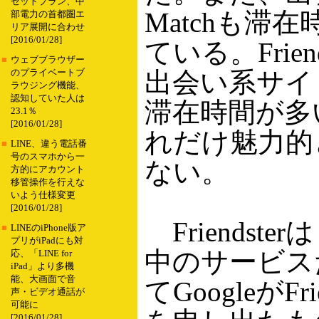
セットプラン、中
Matchも滞
部電力の首都圏エ
リア展開に合わせ
[2016/01/28]
ている。Frie
■
ウェブブラウザー
出会い系サイ
のプライベートブ
ラウジング機能、
認知していた人は
滞在時間が多
23.1％
[2016/01/28]
れだけ魅力的
■
LINE、違う電話番
号のスマホから一
ない。
方的にアカウント
移管操作を行えな
いよう仕様変更
[2016/01/28]
Friendst
■
LINEのiPhone版ア
プリがiPadにも対
中のサービス
応、「LINE for
iPad」より多機
能、大画面で音
てGoogleがFr
声・ビデオ通話が
可能に
[2016/01/28]