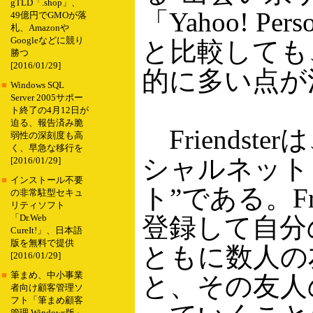
gTLD「.shop」、
「Yahoo! Per
49億円でGMOが落
札、Amazonや
Googleなどに競り
と比較しても
勝つ
[2016/01/29]
的に多い点が
■
Windows SQL
Server 2005サポー
ト終了の4月12日が
迫る、報告済み脆
Friendst
弱性の深刻度も高
く、早急な移行を
シャルネット
[2016/01/29]
■
インストール不要
ト”である。Fr
の非常駐型セキュ
リティソフト
登録して自分
「Dr.Web
CureIt!」、日本語
版を無料で提供
ともに数人の
[2016/01/29]
■
筆まめ、中小事業
と、その友人
者向け顧客管理ソ
フト「筆まめ顧客