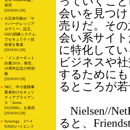
っていくこと
管理 Windows版」
発売
会いを見つけ
[2016/01/29]
■
大日本印刷が「サ
売りだ。その
イバーナレッジア
カデミー」設立、
会い系サイト
IAIの訓練システム
でセキュリティ技
術者を養成
に特化してい
[2016/01/29]
ビジネスや社
■
「インターネット
白書2016」発売、
20周年記念の特別
するためにも
版
[2016/01/29]
るところが若
■
NEC、中小規模事
業者向けセキュリ
ティアプライアン
ス「Aterm
Nielsen//N
SA3500G」を発売
[2016/01/29]
ると、Frien
■
Synology、2ベイ
NASのハイエンド