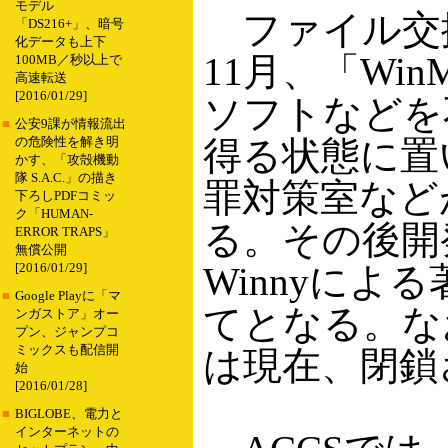
モデル
ファイル交換
「DS216+」、暗号
化データも上下
11月、「W
100MB／秒以上で
高速転送
[2016/01/29]
ソフトなどを
■
公安9課が情報流出
得る状態に置
の危険性を解き明
かす、「攻殻機動
隊 S.A.C.」の描き
罪対策室など
下ろしPDFコミッ
ク「HUMAN-
る。その後開
ERROR TRAPS」
無償公開
Winnyに
[2016/01/29]
■
Google Playに「マ
てとなる。なお
ンガストア」オー
プン、ジャンプコ
ミックスも配信開
は現在、閉鎖
始
[2016/01/28]
■
BIGLOBE、電力と
インターネットの