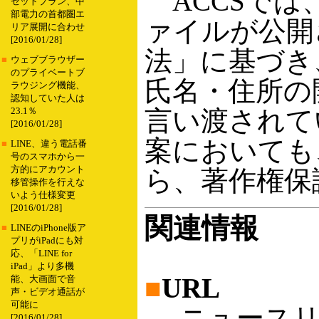
ACCSでは
セットプラン、中
部電力の首都圏エ
ァイルが公開
リア展開に合わせ
[2016/01/28]
法」に基づき
■
ウェブブラウザー
のプライベートブ
氏名・住所の
ラウジング機能、
認知していた人は
言い渡されて
23.1％
[2016/01/28]
案においても
■
LINE、違う電話番
号のスマホから一
方的にアカウント
ら、著作権保
移管操作を行えな
いよう仕様変更
[2016/01/28]
関連情報
■
LINEのiPhone版ア
プリがiPadにも対
応、「LINE for
iPad」より多機
■
URL
能、大画面で音
声・ビデオ通話が
可能に
ニュースリ
[2016/01/28]