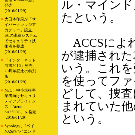
管理 Windows版」
ル・マインド
発売
[2016/01/29]
たという。
■
大日本印刷が「サ
イバーナレッジア
カデミー」設立、
IAIの訓練システム
ACCSによ
でセキュリティ技
術者を養成
が逮捕された
[2016/01/29]
■
「インターネット
いう。これを受
白書2016」発売、
20周年記念の特別
を使ってファ
版
[2016/01/29]
どして、捜査
■
NEC、中小規模事
業者向けセキュリ
ティアプライアン
まれていた他
ス「Aterm
SA3500G」を発売
という。
[2016/01/29]
■
Synology、2ベイ
NASのハイエンド