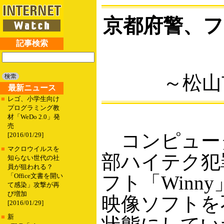
京都府警、フ
記事検索
～松山
最新ニュース
■
レゴ、小学生向け
プログラミング教
材「WeDo 2.0」発
売
コンピュータ
[2016/01/29]
■
マクロウイルスを
部ハイテク犯
知らない世代の社
員が狙われる？
フト「Win
「Office文書を開い
て感染」攻撃が再
び増加
映像ソフトを
[2016/01/29]
■
新