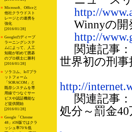
■
Microsoft、Officeと
http://www.
他社クラウドスト
レージとの連携を
Winnyの
強化
[2016/01/28]
http://www.g
■
Googleのディープ
ラーニングシステ
関連記事：
ムによって、人工
知能が初めて囲碁
世界初の刑事
のプロ棋士に勝利
[2016/01/28]
■
ソラコム、IoTプラ
ットフォーム
http://internet
「SORACOM」と
既存システムを専
用線でつなぐサー
関連記事：
ビスや認証機能な
ど提供開始
処分～罰金40
[2016/01/28]
■
Google「Chrome
48」iOS版ではクラ
ッシュ率70％低