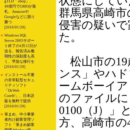
状態にしてい
gTLD「.shop」、
49億円でGMOが落
群馬県高崎市
札、Amazonや
Googleなどに競り
侵害の疑いで
勝つ
[2016/01/29]
た。
■
Windows SQL
Server 2005サポー
ト終了の4月12日が
迫る、報告済み脆
弱性の深刻度も高
松山市の19
く、早急な移行を
[2016/01/29]
ンス」やハド
■
インストール不要
の非常駐型セキュ
ームボーイア
リティソフト
「Dr.Web
のファイルにま
CureIt!」、日本語
版を無料で提供
0100（J
[2016/01/29]
■
筆まめ、中小事業
方、高崎市の
者向け顧客管理ソ
フト「筆まめ顧客