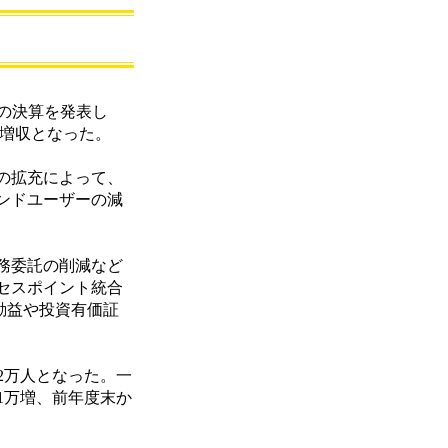
し
期の決算を発表し
円の増収となった。
の拡充によって、
ンドユーザーの減
務委託の削減など
セスポイント統合
動益や投資有価証
52万人となった。一
ら1万増、前年度末か