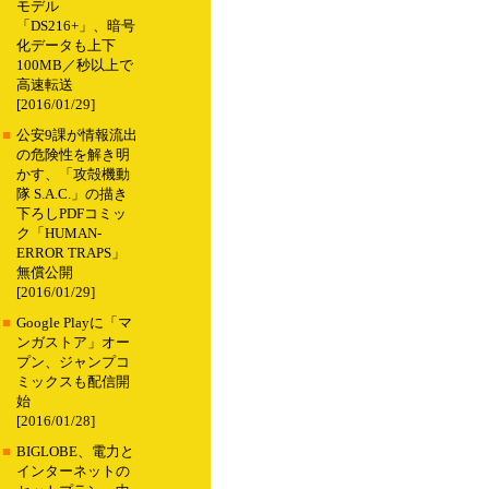
モデル
「DS216+」、暗号
化データも上下
100MB／秒以上で
高速転送
[2016/01/29]
■
公安9課が情報流出
の危険性を解き明
かす、「攻殻機動
隊 S.A.C.」の描き
下ろしPDFコミッ
ク「HUMAN-
ERROR TRAPS」
無償公開
[2016/01/29]
■
Google Playに「マ
ンガストア」オー
プン、ジャンプコ
ミックスも配信開
始
[2016/01/28]
■
BIGLOBE、電力と
インターネットの