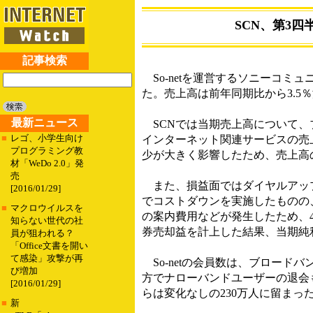
SCN、第3四
記事検索
So-netを運営するソニーコミュ
た。売上高は前年同期比から3.5％
最新ニュース
SCNでは当期売上高について、
■
レゴ、小学生向け
インターネット関連サービスの売
プログラミング教
少が大きく影響したため、売上高
材「WeDo 2.0」発
売
また、損益面ではダイヤルアップ
[2016/01/29]
でコストダウンを実施したものの
■
マクロウイルスを
の案内費用などが発生したため、4
知らない世代の社
券売却益を計上した結果、当期純利益
員が狙われる？
「Office文書を開い
て感染」攻撃が再
So-netの会員数は、ブロード
び増加
方でナローバンドユーザーの退会も
[2016/01/29]
らは変化なしの230万人に留まっ
■
新