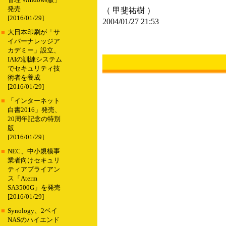
管理 Windows版」
発売
（ 甲斐祐樹 ）
[2016/01/29]
2004/01/27 21:53
■
大日本印刷が「サ
イバーナレッジア
カデミー」設立、
IAIの訓練システム
でセキュリティ技
術者を養成
[2016/01/29]
■
「インターネット
白書2016」発売、
20周年記念の特別
版
[2016/01/29]
■
NEC、中小規模事
業者向けセキュリ
ティアプライアン
ス「Aterm
SA3500G」を発売
[2016/01/29]
■
Synology、2ベイ
NASのハイエンド