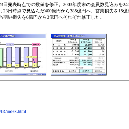
23日発表時点での数値を修正。2003年度末の会員数見込みを240
23日時点で見込んだ400億円から385億円へ、営業損失を15億
、当期純損失を6億円から3億円へそれぞれ修正した。
/IR/index.html