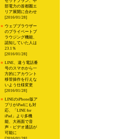
セットプラン、中
部電力の首都圏エ
リア展開に合わせ
[2016/01/28]
■
ウェブブラウザー
のプライベートブ
ラウジング機能、
認知していた人は
23.1％
[2016/01/28]
■
LINE、違う電話番
号のスマホから一
方的にアカウント
移管操作を行えな
いよう仕様変更
[2016/01/28]
■
LINEのiPhone版ア
プリがiPadにも対
応、「LINE for
iPad」より多機
能、大画面で音
声・ビデオ通話が
可能に
[2016/01/28]