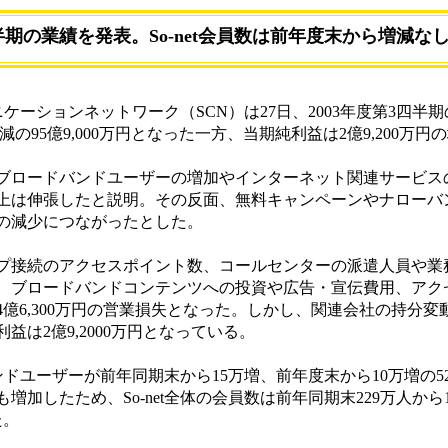
半期の業績を発表。So-net会員数は前年度末から増減な
ニケーションネットワーク（SCN）は27日、2003年度第3四半
減の95億9,000万円となった一方、当期純利益は2億9,200万
ブロードバンドユーザーの増加やインターネット関連サービス
上は伸張したと説明。その反面、無料キャンペーンやナローバ
の減少につながったとした。
接続のアクセスポイント数、コールセンターの派遣人員や業
、ブロードバンドコンテンツへの投資や広告・宣伝費用、アク
億6,300万円の営業損失となった。しかし、関連会社の持分変
は2億9,2000万円となっている。
バンドユーザーが前年同期末から15万増、前年度末から10万増の
増加したため、So-net全体の会員数は前年同期末229万人か
た。