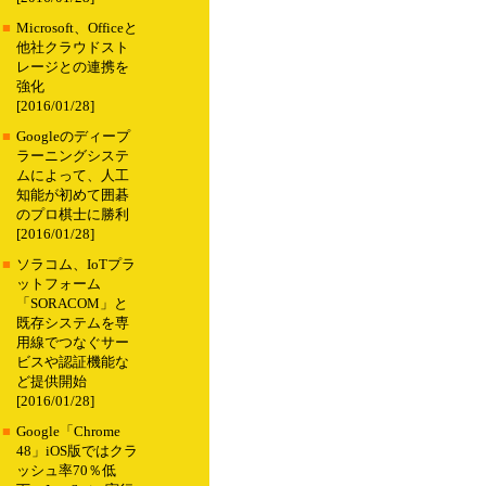
■
Microsoft、Officeと
他社クラウドスト
レージとの連携を
強化
[2016/01/28]
■
Googleのディープ
ラーニングシステ
ムによって、人工
知能が初めて囲碁
のプロ棋士に勝利
[2016/01/28]
■
ソラコム、IoTプラ
ットフォーム
「SORACOM」と
既存システムを専
用線でつなぐサー
ビスや認証機能な
ど提供開始
[2016/01/28]
■
Google「Chrome
48」iOS版ではクラ
ッシュ率70％低