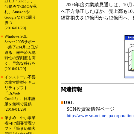
gTLD「.shop」、
2003年度の業績見通しは、10月
49億円でGMOが落
へ下方修正したほか、売上高も10月
札、Amazonや
Googleなどに競り
経常損失を17億円から12億円へ
勝つ
[2016/01/29]
■
Windows SQL
Server 2005サポー
ト終了の4月12日が
迫る、報告済み脆
弱性の深刻度も高
く、早急な移行を
[2016/01/29]
■
インストール不要
の非常駐型セキュ
リティソフト
関連情報
「Dr.Web
CureIt!」、日本語
■
URL
版を無料で提供
SCN投資家情報ページ
[2016/01/29]
http://www.so-net.ne.jp/corporation
■
筆まめ、中小事業
者向け顧客管理ソ
フト「筆まめ顧客