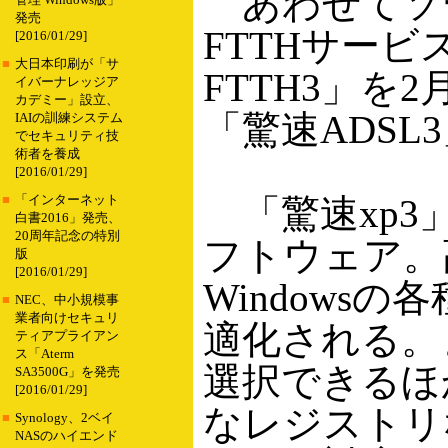
あわせてソー
管理 Windows版」
発売
FTTHサービ
[2016/01/29]
■
大日本印刷が「サ
FTTH3」を
イバーナレッジア
カデミー」設立、
「驚速ADSL
IAIの訓練システム
でセキュリティ技
術者を養成
[2016/01/29]
「驚速xp3」
■
「インターネット
白書2016」発売、
20周年記念の特別
フトウェア。
版
[2016/01/29]
Window
■
NEC、中小規模事
業者向けセキュリ
適化される。
ティアプライアン
ス「Aterm
選択できるほ
SA3500G」を発売
[2016/01/29]
なレジストリ
■
Synology、2ベイ
NASのハイエンド