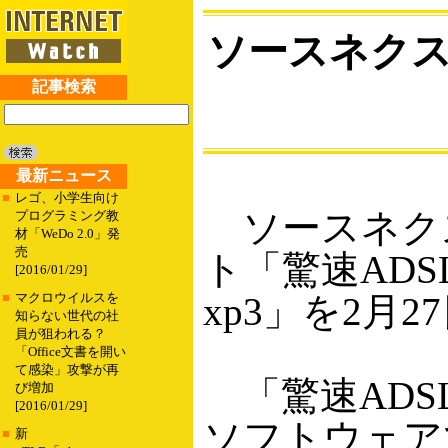
ソースネクス
記事検索
最新ニュース
■
レゴ、小学生向け
ソースネク
プログラミング教
材「WeDo 2.0」発
売
ト「驚速ADS
[2016/01/29]
xp3」を2月
■
マクロウイルスを
知らない世代の社
員が狙われる？
「Office文書を開い
て感染」攻撃が再
「驚速ADS
び増加
[2016/01/29]
ソフトウェアで
■
新