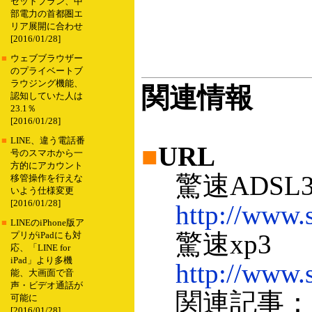
セットプラン、中
部電力の首都圏エ
リア展開に合わせ
[2016/01/28]
■
ウェブブラウザー
のプライベートブ
ラウジング機能、
関連情報
認知していた人は
23.1％
[2016/01/28]
■
LINE、違う電話番
■
URL
号のスマホから一
方的にアカウント
驚速ADSL
移管操作を行えな
いよう仕様変更
[2016/01/28]
http://www.
■
LINEのiPhone版ア
驚速xp3
プリがiPadにも対
応、「LINE for
iPad」より多機
http://www.
能、大画面で音
声・ビデオ通話が
関連記事：ソ
可能に
[2016/01/28]