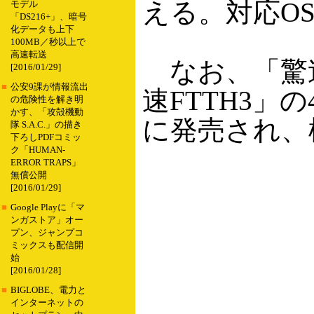
える。対応OSはWi
モデル
「DS216+」、暗号
化データも上下
100MB／秒以上で
高速転送
なお、「驚速x
[2016/01/29]
■
公安9課が情報流出
速FTTH3」
の危険性を解き明
かす、「攻殻機動
に発売され、標
隊 S.A.C.」の描き
下ろしPDFコミッ
ク「HUMAN-
ERROR TRAPS」
無償公開
[2016/01/29]
■
Google Playに「マ
ンガストア」オー
プン、ジャンプコ
ミックスも配信開
始
[2016/01/28]
■
BIGLOBE、電力と
インターネットの