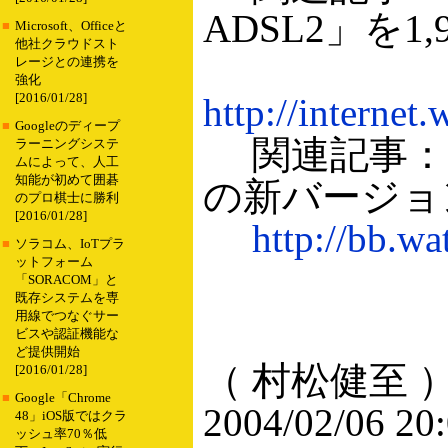
ADSL2」を1
■
Microsoft、Officeと
他社クラウドスト
レージとの連携を
強化
[2016/01/28]
http://internet
■
Googleのディープ
関連記事：ソ
ラーニングシステ
ムによって、人工
知能が初めて囲碁
の新バージョン[Br
のプロ棋士に勝利
[2016/01/28]
http://bb.wa
■
ソラコム、IoTプラ
ットフォーム
「SORACOM」と
既存システムを専
用線でつなぐサー
ビスや認証機能な
ど提供開始
（ 村松健至 
[2016/01/28]
■
Google「Chrome
2004/02/06 20
48」iOS版ではクラ
ッシュ率70％低