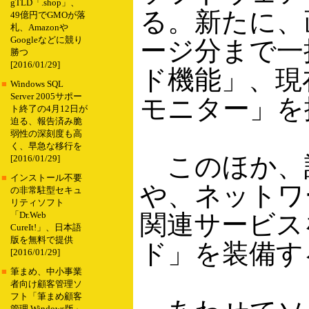
gTLD「.shop」、
る。新たに、
49億円でGMOが落
札、Amazonや
Googleなどに競り
ージ分まで一
勝つ
[2016/01/29]
ド機能」、現
■
Windows SQL
Server 2005サポー
モニター」を
ト終了の4月12日が
迫る、報告済み脆
弱性の深刻度も高
く、早急な移行を
このほか、
[2016/01/29]
■
インストール不要
や、ネットワ
の非常駐型セキュ
リティソフト
関連サービス
「Dr.Web
CureIt!」、日本語
版を無料で提供
ド」を装備する。対
[2016/01/29]
■
筆まめ、中小事業
者向け顧客管理ソ
フト「筆まめ顧客