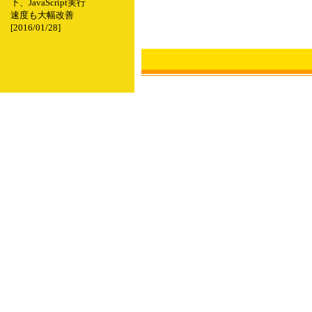
下、JavaScript実行
速度も大幅改善
[2016/01/28]