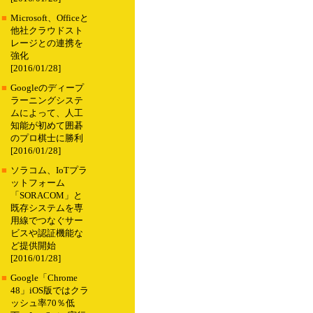
■
Microsoft、Officeと
他社クラウドスト
レージとの連携を
強化
[2016/01/28]
■
Googleのディープ
ラーニングシステ
ムによって、人工
知能が初めて囲碁
のプロ棋士に勝利
[2016/01/28]
■
ソラコム、IoTプラ
ットフォーム
「SORACOM」と
既存システムを専
用線でつなぐサー
ビスや認証機能な
ど提供開始
[2016/01/28]
■
Google「Chrome
48」iOS版ではクラ
ッシュ率70％低