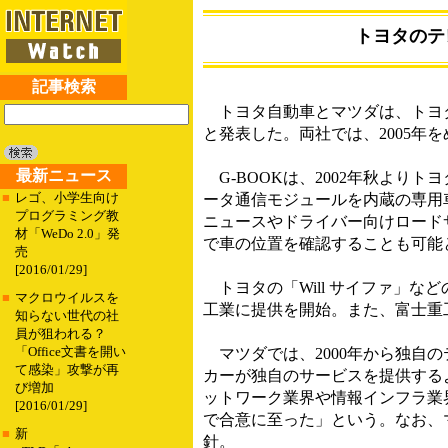
トヨタのテ
記事検索
トヨタ自動車とマツダは、トヨタ
と発表した。両社では、2005年
最新ニュース
G-BOOKは、2002年秋よりト
■
レゴ、小学生向け
ータ通信モジュールを内蔵の専用
プログラミング教
ニュースやドライバー向けロード
材「WeDo 2.0」発
で車の位置を確認することも可能
売
[2016/01/29]
トヨタの「Will サイファ」な
■
マクロウイルスを
工業に提供を開始。また、富士重
知らない世代の社
員が狙われる？
「Office文書を開い
マツダでは、2000年から独自
て感染」攻撃が再
カーが独自のサービスを提供する
び増加
ットワーク業界や情報インフラ業
[2016/01/29]
で合意に至った」という。なお、
■
新
針。