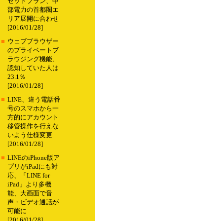
セットプラン、中
部電力の首都圏エ
リア展開に合わせ
[2016/01/28]
■
ウェブブラウザー
のプライベートブ
ラウジング機能、
認知していた人は
23.1％
[2016/01/28]
■
LINE、違う電話番
号のスマホから一
方的にアカウント
移管操作を行えな
いよう仕様変更
[2016/01/28]
■
LINEのiPhone版ア
プリがiPadにも対
応、「LINE for
iPad」より多機
能、大画面で音
声・ビデオ通話が
可能に
[2016/01/28]