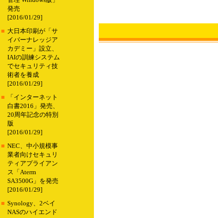
管理 Windows版」
発売
[2016/01/29]
■
大日本印刷が「サ
イバーナレッジア
カデミー」設立、
IAIの訓練システム
でセキュリティ技
術者を養成
[2016/01/29]
■
「インターネット
白書2016」発売、
20周年記念の特別
版
[2016/01/29]
■
NEC、中小規模事
業者向けセキュリ
ティアプライアン
ス「Aterm
SA3500G」を発売
[2016/01/29]
■
Synology、2ベイ
NASのハイエンド