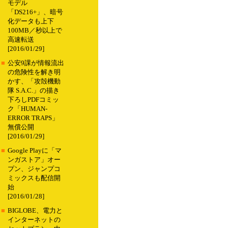
モデル
「DS216+」、暗号
化データも上下
100MB／秒以上で
高速転送
[2016/01/29]
■
公安9課が情報流出
の危険性を解き明
かす、「攻殻機動
隊 S.A.C.」の描き
下ろしPDFコミッ
ク「HUMAN-
ERROR TRAPS」
無償公開
[2016/01/29]
■
Google Playに「マ
ンガストア」オー
プン、ジャンプコ
ミックスも配信開
始
[2016/01/28]
■
BIGLOBE、電力と
インターネットの