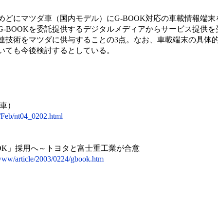
めどにマツダ車（国内モデル）にG-BOOK対応の車載情報端
G-BOOKを委託提供するデジタルメディアからサービス提供を
連技術をマツダに供与することの3点。なお、車載端末の具体
いても今後検討するとしている。
車）
4/Feb/nt04_0202.html
OK」採用へ～トヨタと富士重工業が合意
p/www/article/2003/0224/gbook.htm