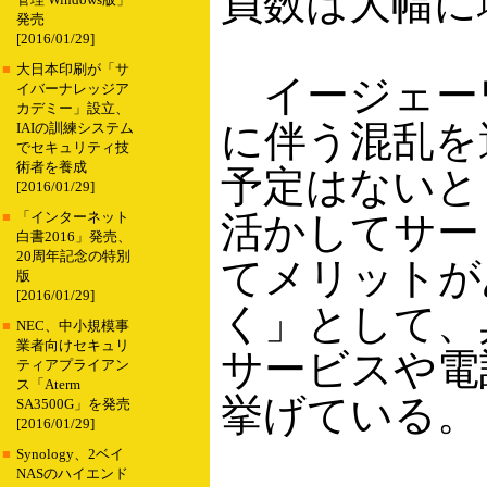
員数は大幅に
管理 Windows版」
発売
[2016/01/29]
■
大日本印刷が「サ
イージェー
イバーナレッジア
カデミー」設立、
に伴う混乱を
IAIの訓練システム
でセキュリティ技
術者を養成
予定はないと
[2016/01/29]
活かしてサー
■
「インターネット
白書2016」発売、
20周年記念の特別
てメリットが
版
[2016/01/29]
く」として、
■
NEC、中小規模事
業者向けセキュリ
サービスや電
ティアプライアン
ス「Aterm
挙げている。
SA3500G」を発売
[2016/01/29]
■
Synology、2ベイ
NASのハイエンド