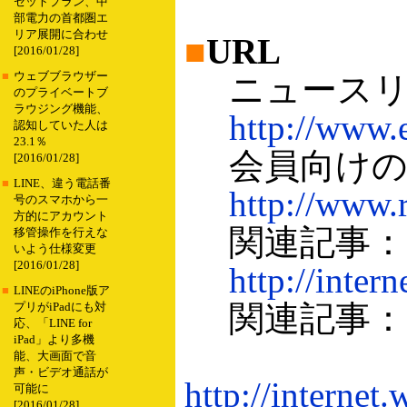
セットプラン、中
部電力の首都圏エ
リア展開に合わせ
■
URL
[2016/01/28]
■
ウェブブラウザー
ニュースリ
のプライベートブ
ラウジング機能、
http://www.
認知していた人は
23.1％
会員向けの
[2016/01/28]
■
LINE、違う電話番
http://www.
号のスマホから一
方的にアカウント
関連記事：P
移管操作を行えな
いよう仕様変更
[2016/01/28]
http://inter
■
LINEのiPhone版ア
関連記事：“
プリがiPadにも対
応、「LINE for
iPad」より多機
能、大画面で音
声・ビデオ通話が
http://internet
可能に
[2016/01/28]