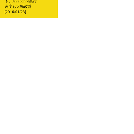
下、JavaScript実行
速度も大幅改善
[2016/01/28]