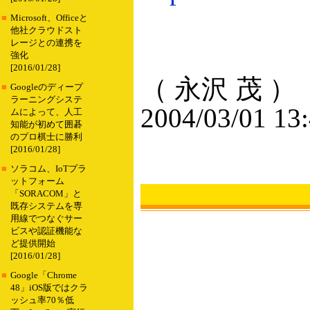
■
Microsoft、Officeと
他社クラウドスト
レージとの連携を
強化
[2016/01/28]
（ 永沢 茂 ）
■
Googleのディープ
ラーニングシステ
2004/03/01 13
ムによって、人工
知能が初めて囲碁
のプロ棋士に勝利
[2016/01/28]
■
ソラコム、IoTプラ
ットフォーム
「SORACOM」と
既存システムを専
用線でつなぐサー
ビスや認証機能な
ど提供開始
[2016/01/28]
■
Google「Chrome
48」iOS版ではクラ
ッシュ率70％低