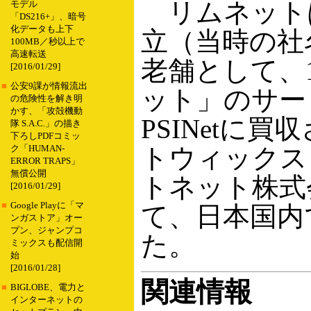
リムネットは
モデル
「DS216+」、暗号
化データも上下
立（当時の社
100MB／秒以上で
高速転送
老舗として、1
[2016/01/29]
■
公安9課が情報流出
ット」のサー
の危険性を解き明
かす、「攻殻機動
PSINetに
隊 S.A.C.」の描き
下ろしPDFコミッ
トウィックス
ク「HUMAN-
ERROR TRAPS」
無償公開
トネット株式会
[2016/01/29]
■
Google Playに「マ
て、日本国内
ンガストア」オー
プン、ジャンプコ
た。
ミックスも配信開
始
[2016/01/28]
関連情報
■
BIGLOBE、電力と
インターネットの