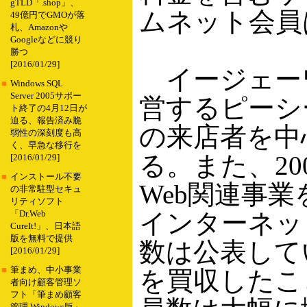
gTLD「.shop」、
ムネット会員
49億円でGMOが落
札、Amazonや
Googleなどに競り
勝つ
[2016/01/29]
イージェーワ
■
Windows SQL
Server 2005サポー
営するピーシ
ト終了の4月12日が
迫る、報告済み脆
の来店者を中心
弱性の深刻度も高
く、早急な移行を
る。また、2
[2016/01/29]
■
インストール不要
Web関連事
の非常駐型セキュ
リティソフト
インターネッ
「Dr.Web
CureIt!」、日本語
版を無料で提供
数は公表して
[2016/01/29]
■
筆まめ、中小事業
を買収したこ
者向け顧客管理ソ
フト「筆まめ顧客