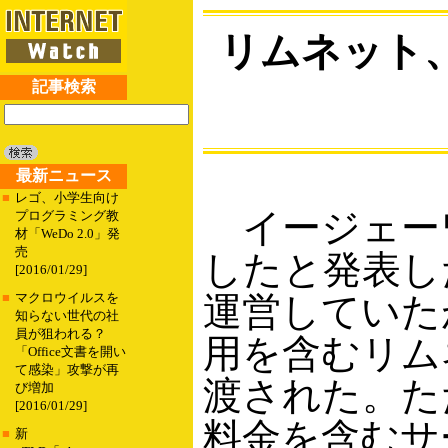
リムネット
記事検索
最新ニュース
■
レゴ、小学生向け
イージェーワ
プログラミング教
材「WeDo 2.0」発
売
したと発表し
[2016/01/29]
運営していた
■
マクロウイルスを
知らない世代の社
員が狙われる？
用を含むリム
「Office文書を開い
て感染」攻撃が再
渡された。た
び増加
[2016/01/29]
料金を含むサ
■
新