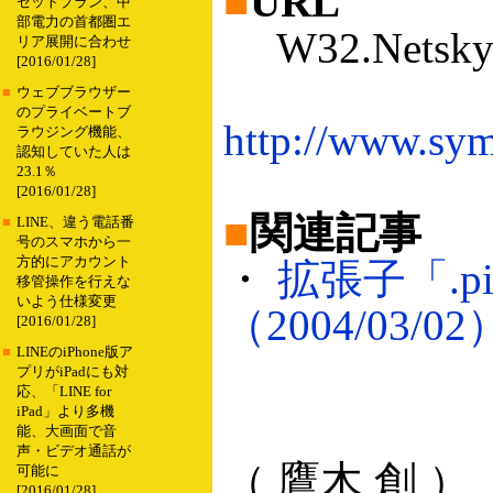
■
URL
セットプラン、中
部電力の首都圏エ
W32.Netsky
リア展開に合わせ
[2016/01/28]
■
ウェブブラウザー
のプライベートブ
http://www.sym
ラウジング機能、
認知していた人は
23.1％
[2016/01/28]
■
関連記事
■
LINE、違う電話番
号のスマホから一
方的にアカウント
・
拡張子「.p
移管操作を行えな
いよう仕様変更
（2004/03/02
[2016/01/28]
■
LINEのiPhone版ア
プリがiPadにも対
応、「LINE for
iPad」より多機
能、大画面で音
声・ビデオ通話が
（ 鷹木 創 ）
可能に
[2016/01/28]