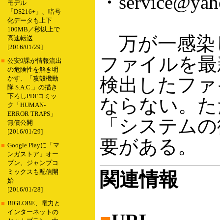
・service@yah
モデル
「DS216+」、暗号
化データも上下
100MB／秒以上で
万が一感染
高速転送
[2016/01/29]
ファイルを最新
■
公安9課が情報流出
の危険性を解き明
検出したファ
かす、「攻殻機動
隊 S.A.C.」の描き
下ろしPDFコミッ
ならない。ただ
ク「HUMAN-
ERROR TRAPS」
「システムの
無償公開
[2016/01/29]
要がある。
■
Google Playに「マ
ンガストア」オー
プン、ジャンプコ
ミックスも配信開
関連情報
始
[2016/01/28]
■
BIGLOBE、電力と
インターネットの