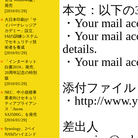
管理 Windows版」
発売
本文：以下の
[2016/01/29]
・Your mail acco
■
大日本印刷が「サ
イバーナレッジア
カデミー」設立、
・Your mail acco
IAIの訓練システム
でセキュリティ技
details.
術者を養成
[2016/01/29]
・Your mail acco
■
「インターネット
白書2016」発売、
20周年記念の特別
版
添付ファイル
[2016/01/29]
■
NEC、中小規模事
・http://www.y
業者向けセキュリ
ティアプライアン
ス「Aterm
SA3500G」を発売
[2016/01/29]
差出人
■
Synology、2ベイ
NASのハイエンド