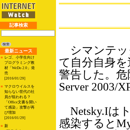
記事検索
シマンテック
最新ニュース
■
レゴ、小学生向け
て自分自身を送
プログラミング教
材「WeDo 2.0」発
警告した。危険
売
[2016/01/29]
Server 200
■
マクロウイルスを
知らない世代の社
員が狙われる？
「Office文書を開い
Netsky
て感染」攻撃が再
び増加
[2016/01/29]
感染するとMy
■
新