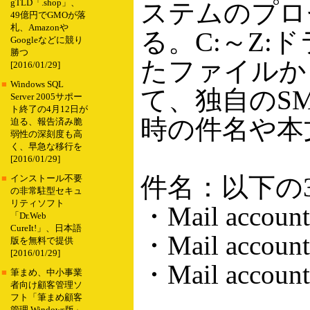
gTLD「.shop」、
ステムのプロ
49億円でGMOが落
札、Amazonや
る。C:～Z:ド
Googleなどに競り
勝つ
たファイルか
[2016/01/29]
■
Windows SQL
て、独自のS
Server 2005サポー
ト終了の4月12日が
時の件名や本
迫る、報告済み脆
弱性の深刻度も高
く、早急な移行を
[2016/01/29]
件名：以下の
■
インストール不要
の非常駐型セキュ
リティソフト
・Mail account
「Dr.Web
CureIt!」、日本語
・Mail account
版を無料で提供
[2016/01/29]
・Mail account 
■
筆まめ、中小事業
者向け顧客管理ソ
フト「筆まめ顧客