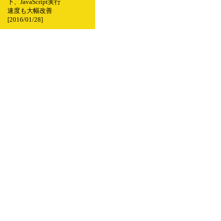
下、JavaScript実行
速度も大幅改善
[2016/01/28]