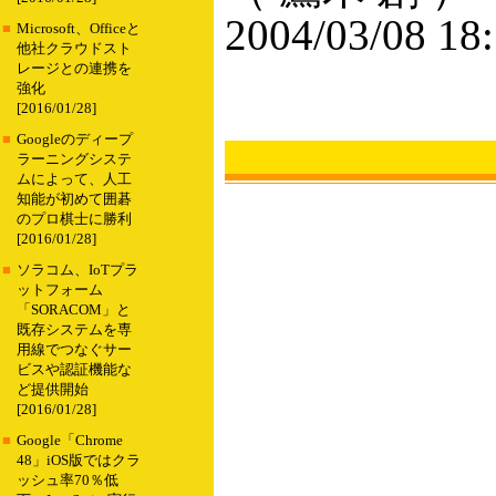
2004/03/08 18
■
Microsoft、Officeと
他社クラウドスト
レージとの連携を
強化
[2016/01/28]
■
Googleのディープ
ラーニングシステ
ムによって、人工
知能が初めて囲碁
のプロ棋士に勝利
[2016/01/28]
■
ソラコム、IoTプラ
ットフォーム
「SORACOM」と
既存システムを専
用線でつなぐサー
ビスや認証機能な
ど提供開始
[2016/01/28]
■
Google「Chrome
48」iOS版ではクラ
ッシュ率70％低