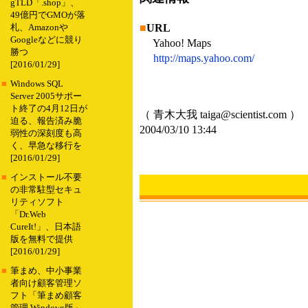
gTLD「.shop」、
49億円でGMOが落
■
URL
札、Amazonや
Googleなどに競り
Yahoo! Maps
勝つ
http://maps.yahoo.com/
[2016/01/29]
■
Windows SQL
Server 2005サポー
ト終了の4月12日が
（ 青木大我 taiga@scientist.com ）
迫る、報告済み脆
2004/03/10 13:44
弱性の深刻度も高
く、早急な移行を
[2016/01/29]
■
インストール不要
の非常駐型セキュ
リティソフト
「Dr.Web
CureIt!」、日本語
版を無料で提供
[2016/01/29]
■
筆まめ、中小事業
者向け顧客管理ソ
フト「筆まめ顧客