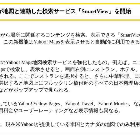
o!が地図と連動した検索サービス「SmartView」を開始
場所に関係するコンテンツを検索、表示できる「SmartView for 
の新機能はYahoo! Mapsを表示させると自動的に利用でき
でのYahoo! Maps地図検索サービスを強化したもの。例えば、
 Mapsで検索し、表示させると、画面右側にレストラン、ホテル
示される。ここでレストランを選択すると、さらに中華料理、日
選択すると地図上にブルックリン橋付近のすべての日本料理店
などがポップアップで見られる。
hoo! Yellow Pages、Yahoo! Travel、Yahoo! Movi
用料金やユーザーレーティングなど表示情報も異なる。
スは、現在米Yahoo!が提供している米国とカナダの地図でのみ利