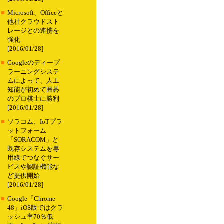
■
Microsoft、Officeと
他社クラウドスト
レージとの連携を
強化
[2016/01/28]
■
Googleのディープ
ラーニングシステ
ムによって、人工
知能が初めて囲碁
のプロ棋士に勝利
[2016/01/28]
■
ソラコム、IoTプラ
ットフォーム
「SORACOM」と
既存システムを専
用線でつなぐサー
ビスや認証機能な
ど提供開始
[2016/01/28]
■
Google「Chrome
48」iOS版ではクラ
ッシュ率70％低