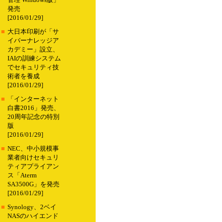
管理 Windows版」
発売
[2016/01/29]
■
大日本印刷が「サ
イバーナレッジア
カデミー」設立、
IAIの訓練システム
でセキュリティ技
術者を養成
[2016/01/29]
■
「インターネット
白書2016」発売、
20周年記念の特別
版
[2016/01/29]
■
NEC、中小規模事
業者向けセキュリ
ティアプライアン
ス「Aterm
SA3500G」を発売
[2016/01/29]
■
Synology、2ベイ
NASのハイエンド