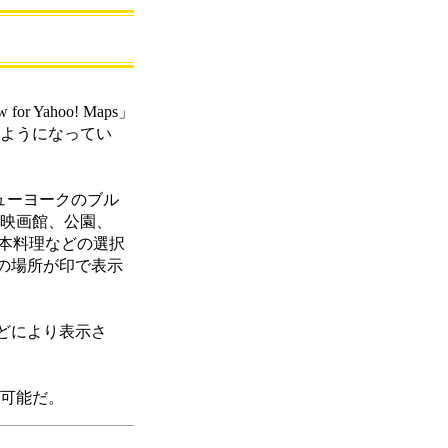
Yahoo! Maps」
るようになってい
ニューヨークのブル
、映画館、公園、
本料理などの選択
の場所が印で表示
es、などにより表示さ
用可能だ。