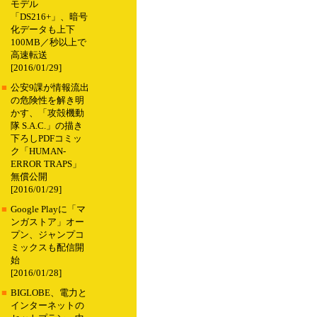
モデル
「DS216+」、暗号
化データも上下
100MB／秒以上で
高速転送
[2016/01/29]
■
公安9課が情報流出
の危険性を解き明
かす、「攻殻機動
隊 S.A.C.」の描き
下ろしPDFコミッ
ク「HUMAN-
ERROR TRAPS」
無償公開
[2016/01/29]
■
Google Playに「マ
ンガストア」オー
プン、ジャンプコ
ミックスも配信開
始
[2016/01/28]
■
BIGLOBE、電力と
インターネットの