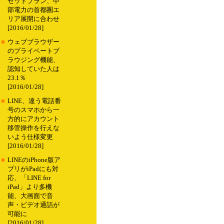
セットプラン、中
部電力の首都圏エ
リア展開に合わせ
[2016/01/28]
■
ウェブブラウザー
のプライベートブ
ラウジング機能、
認知していた人は
23.1％
[2016/01/28]
■
LINE、違う電話番
号のスマホから一
方的にアカウント
移管操作を行えな
いよう仕様変更
[2016/01/28]
■
LINEのiPhone版ア
プリがiPadにも対
応、「LINE for
iPad」より多機
能、大画面で音
声・ビデオ通話が
可能に
[2016/01/28]