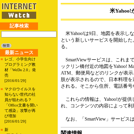
米Yaho
記事検索
米Yahoo!は9日、地図を表示しながら
という新しいサービスを開始した。こ
る。
最新ニュース
■
レゴ、小学生向け
SmartViewサービスは、これま
プログラミング教
ックリン橋付近の地図をYahoo!
材「WeDo 2.0」発
ATM、郵便局などのリンクが表
売
肢が表示されるので、日本料理を
[2016/01/29]
される。そこから住所、電話番号
■
マクロウイルスを
知らない世代の社
これらの情報は、Yahoo!が提供しているYa
員が狙われる？
「Office文書を開い
れ、コンテンツの内容によって利
て感染」攻撃が再
び増加
なお、「SmartView」サービ
[2016/01/29]
■
新
関連情報