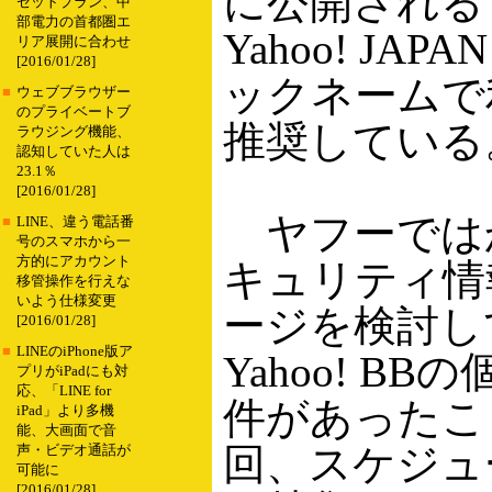
に公開される
セットプラン、中
部電力の首都圏エ
Yahoo! JA
リア展開に合わせ
[2016/01/28]
ックネームで
■
ウェブブラウザー
のプライベートブ
推奨している
ラウジング機能、
認知していた人は
23.1％
[2016/01/28]
ヤフーでは
■
LINE、違う電話番
号のスマホから一
方的にアカウント
キュリティ情
移管操作を行えな
いよう仕様変更
ージを検討し
[2016/01/28]
■
LINEのiPhone版ア
Yahoo! B
プリがiPadにも対
応、「LINE for
件があったこ
iPad」より多機
能、大画面で音
回、スケジュ
声・ビデオ通話が
可能に
[2016/01/28]