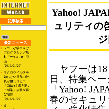
Yahoo! J
記事検索
ュリティの
ジ
最新ニュース
■
レゴ、小学生向け
プログラミング教
材「WeDo 2.0」発
売
ヤフーは18
[2016/01/29]
■
マクロウイルスを
日、特集ペー
知らない世代の社
員が狙われる？
「Office文書を開い
「Yahoo! JAP
て感染」攻撃が再
び増加
春のセキュリ
[2016/01/29]
■
新