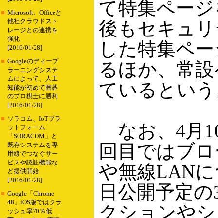
て特集ページ
■
Microsoft、Officeと
他社クラウドスト
後もセキュリ
レージとの連携を
強化
した特集ペー
[2016/01/28]
■
Googleのディープ
るほか、常設
ラーニングシステ
ムによって、人工
ているという
知能が初めて囲碁
のプロ棋士に勝利
[2016/01/28]
■
ソラコム、IoTプラ
なお、4月1
ットフォーム
「SORACOM」と
回目ではブロ
既存システムを専
用線でつなぐサー
ビスや認証機能な
や無線LANに
ど提供開始
[2016/01/28]
日公開予定の
■
Google「Chrome
48」iOS版ではクラ
クションやシ
ッシュ率70％低