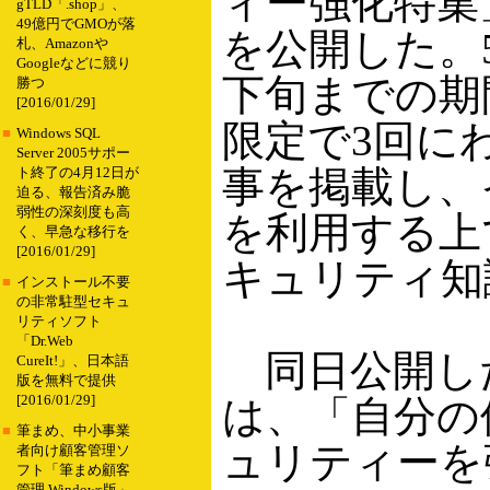
ィー強化特集
gTLD「.shop」、
49億円でGMOが落
を公開した。
札、Amazonや
Googleなどに競り
下旬までの期
勝つ
[2016/01/29]
限定で3回に
■
Windows SQL
Server 2005サポー
事を掲載し、
ト終了の4月12日が
迫る、報告済み脆
弱性の深刻度も高
を利用する上
く、早急な移行を
[2016/01/29]
キュリティ知
■
インストール不要
の非常駐型セキュ
リティソフト
「Dr.Web
同日公開し
CureIt!」、日本語
版を無料で提供
[2016/01/29]
は、「自分の
■
筆まめ、中小事業
ュリティーを
者向け顧客管理ソ
フト「筆まめ顧客