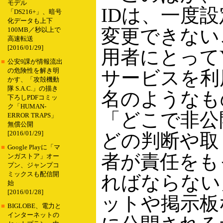
モデル
IDは、一度
「DS216+」、暗号
化データも上下
変更できない
100MB／秒以上で
高速転送
[2016/01/29]
用者にとってYa
■
公安9課が情報流出
の危険性を解き明
サービスを利
かす、「攻殻機動
隊 S.A.C.」の描き
名のようなも
下ろしPDFコミッ
ク「HUMAN-
「どこで非公
ERROR TRAPS」
無償公開
[2016/01/29]
どの判断や取
■
Google Playに「マ
者が責任をも
ンガストア」オー
プン、ジャンプコ
ミックスも配信開
ればならない
始
[2016/01/28]
ットや掲示板
■
BIGLOBE、電力と
インターネットの