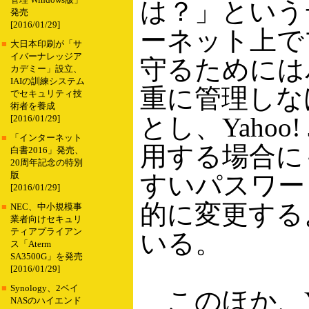
管理 Windows版」
は？」という
発売
[2016/01/29]
ーネット上で
■
大日本印刷が「サ
イバーナレッジア
守るためには
カデミー」設立、
IAIの訓練システム
重に管理しな
でセキュリティ技
術者を養成
とし、Yahoo! 
[2016/01/29]
■
「インターネット
用する場合に
白書2016」発売、
20周年記念の特別
版
すいパスワー
[2016/01/29]
的に変更する
■
NEC、中小規模事
業者向けセキュリ
ティアプライアン
いる。
ス「Aterm
SA3500G」を発売
[2016/01/29]
■
Synology、2ベイ
このほか、Yah
NASのハイエンド