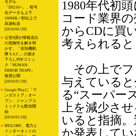
1980年代初
モデル
「DS216+」、暗号
化データも上下
コード業界の
100MB／秒以上で
高速転送
からCDに買
[2016/01/29]
■
公安9課が情報流出
考えられると
の危険性を解き明
かす、「攻殻機動
隊 S.A.C.」の描き
下ろしPDFコミッ
その上でファ
ク「HUMAN-
ERROR TRAPS」
無償公開
与えていると
[2016/01/29]
■
Google Playに「マ
る“スーパー
ンガストア」オー
プン、ジャンプコ
上を減少させ
ミックスも配信開
始
いると指摘。
[2016/01/28]
■
BIGLOBE、電力と
か発表してい
インターネットの