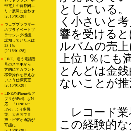
セットプラン、中
としている。
部電力の首都圏エ
リア展開に合わせ
[2016/01/28]
く小さいと考
■
ウェブブラウザー
響を受けると
のプライベートブ
ラウジング機能、
認知していた人は
ルバムの売上
23.1％
[2016/01/28]
上位1％にも
■
LINE、違う電話番
号のスマホから一
とんどは金銭
方的にアカウント
移管操作を行えな
ないことが推
いよう仕様変更
[2016/01/28]
■
LINEのiPhone版ア
プリがiPadにも対
応、「LINE for
レコード業
iPad」より多機
能、大画面で音
声・ビデオ通話が
この経験的な
可能に
[2016/01/28]