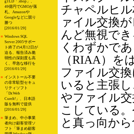
gTLD「.shop」、
チャペルヒル校
49億円でGMOが落
札、Amazonや
Googleなどに競り
ァイル交換が
勝つ
[2016/01/29]
んど無視でき
■
Windows SQL
Server 2005サポー
くわずかであ
ト終了の4月12日が
迫る、報告済み脆
（RIAA）
弱性の深刻度も高
く、早急な移行を
ファイル交換
[2016/01/29]
■
インストール不要
いると主張し
の非常駐型セキュ
リティソフト
やファイル交
「Dr.Web
CureIt!」、日本語
版を無料で提供
こしている。
[2016/01/29]
■
筆まめ、中小事業
と真っ向から
者向け顧客管理ソ
フト「筆まめ顧客