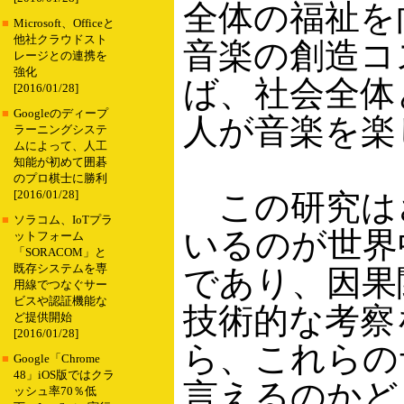
全体の福祉を
■
Microsoft、Officeと
他社クラウドスト
音楽の創造コ
レージとの連携を
強化
ば、社会全体
[2016/01/28]
■
Googleのディープ
人が音楽を楽
ラーニングシステ
ムによって、人工
知能が初めて囲碁
のプロ棋士に勝利
この研究は
[2016/01/28]
■
ソラコム、IoTプラ
いるのが世界
ットフォーム
「SORACOM」と
既存システムを専
であり、因果
用線でつなぐサー
ビスや認証機能な
技術的な考察
ど提供開始
[2016/01/28]
ら、これらの
■
Google「Chrome
48」iOS版ではクラ
言えるのかど
ッシュ率70％低