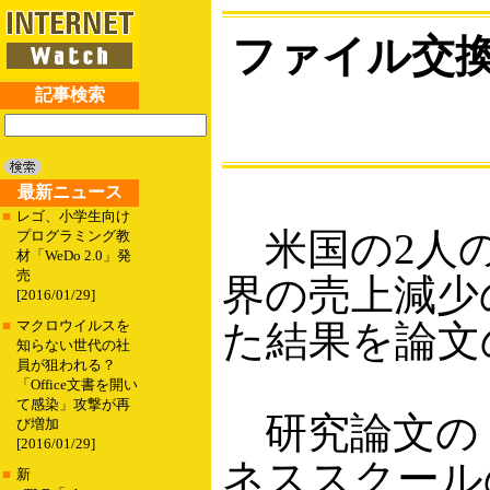
ファイル交
記事検索
最新ニュース
■
レゴ、小学生向け
米国の2人の
プログラミング教
材「WeDo 2.0」発
売
界の売上減少
[2016/01/29]
た結果を論文
■
マクロウイルスを
知らない世代の社
員が狙われる？
「Office文書を開い
て感染」攻撃が再
研究論文の
び増加
[2016/01/29]
ネススクールのF
■
新