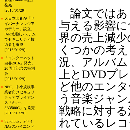
管理 Windows版」
発売
論文ではあ
[2016/01/29]
■
大日本印刷が「サ
与える影響に
イバーナレッジア
カデミー」設立、
界の売上減少
IAIの訓練システム
でセキュリティ技
術者を養成
くつかの考え
[2016/01/29]
況、アルバム
■
「インターネット
白書2016」発売、
20周年記念の特別
上とDVDプ
版
[2016/01/29]
ど他のエンタ
■
NEC、中小規模事
業者向けセキュリ
う音楽ジャン
ティアプライアン
ス「Aterm
戦略に対する
SA3500G」を発売
[2016/01/29]
れているレコ
■
Synology、2ベイ
NASのハイエンド