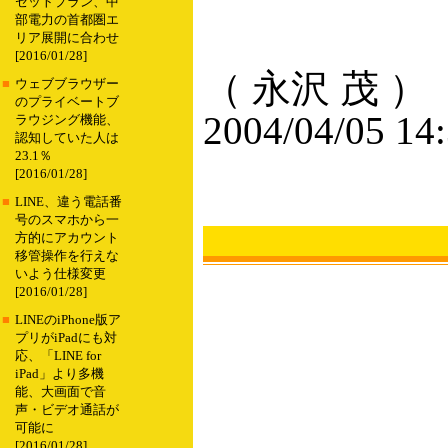
セットプラン、中
部電力の首都圏エ
リア展開に合わせ
[2016/01/28]
（ 永沢 茂 ）
■
ウェブブラウザー
のプライベートブ
2004/04/05 14
ラウジング機能、
認知していた人は
23.1％
[2016/01/28]
■
LINE、違う電話番
号のスマホから一
方的にアカウント
移管操作を行えな
いよう仕様変更
[2016/01/28]
■
LINEのiPhone版ア
プリがiPadにも対
応、「LINE for
iPad」より多機
能、大画面で音
声・ビデオ通話が
可能に
[2016/01/28]