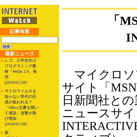
「MS
記事検索
I
最新ニュース
■
レゴ、小学生向け
プログラミング教
マイクロソ
材「WeDo 2.0」発
売
[2016/01/29]
サイト「MSN
■
マクロウイルスを
日新聞社との
知らない世代の社
員が狙われる？
「Office文書を開い
ニュースサイト「
て感染」攻撃が再
び増加
INTERACT
[2016/01/29]
■
新