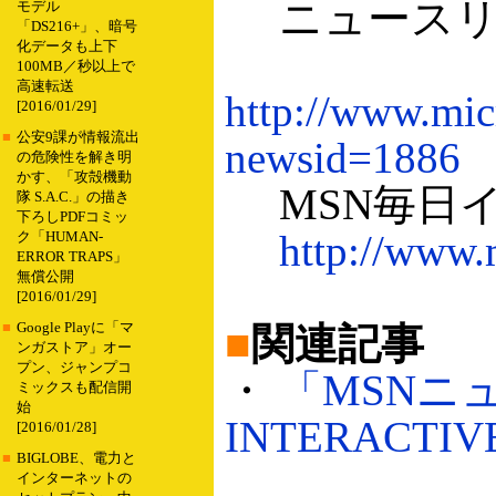
ニュースリ
モデル
「DS216+」、暗号
化データも上下
100MB／秒以上で
高速転送
http://www.micr
[2016/01/29]
■
公安9課が情報流出
newsid=1886
の危険性を解き明
かす、「攻殻機動
MSN毎日
隊 S.A.C.」の描き
下ろしPDFコミッ
http://www.
ク「HUMAN-
ERROR TRAPS」
無償公開
[2016/01/29]
■
Google Playに「マ
■
関連記事
ンガストア」オー
プン、ジャンプコ
・
「MSNニュ
ミックスも配信開
始
INTERACTI
[2016/01/28]
■
BIGLOBE、電力と
インターネットの