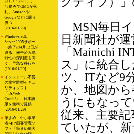
クティブ）」
gTLD「.shop」、
49億円でGMOが落
札、Amazonや
Googleなどに競り
MSN毎日イ
勝つ
[2016/01/29]
日新聞社が運
■
Windows SQL
Server 2005サポー
ト終了の4月12日が
「Mainichi
迫る、報告済み脆
弱性の深刻度も高
ス」に統合し
く、早急な移行を
[2016/01/29]
ツ、ITなど
■
インストール不要
の非常駐型セキュ
か、地図から
リティソフト
「Dr.Web
うにもなっている
CureIt!」、日本語
版を無料で提供
[2016/01/29]
従来、主要記
■
筆まめ、中小事業
ていたが、新
者向け顧客管理ソ
フト「筆まめ顧客