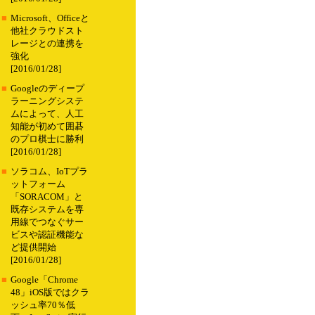
■
Microsoft、Officeと
他社クラウドスト
レージとの連携を
強化
[2016/01/28]
■
Googleのディープ
ラーニングシステ
ムによって、人工
知能が初めて囲碁
のプロ棋士に勝利
[2016/01/28]
■
ソラコム、IoTプラ
ットフォーム
「SORACOM」と
既存システムを専
用線でつなぐサー
ビスや認証機能な
ど提供開始
[2016/01/28]
■
Google「Chrome
48」iOS版ではクラ
ッシュ率70％低