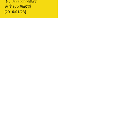
下、JavaScript実行
速度も大幅改善
[2016/01/28]