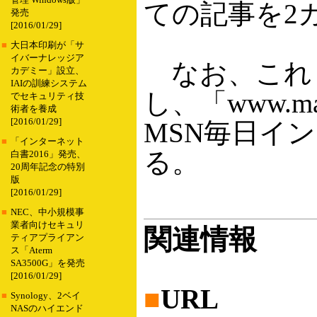
管理 Windows版」
ての記事を2
発売
[2016/01/29]
■
大日本印刷が「サ
イバーナレッジア
なお、これ
カデミー」設立、
IAIの訓練システム
し、「www.ma
でセキュリティ技
術者を養成
[2016/01/29]
MSN毎日イ
■
「インターネット
る。
白書2016」発売、
20周年記念の特別
版
[2016/01/29]
■
NEC、中小規模事
業者向けセキュリ
関連情報
ティアプライアン
ス「Aterm
SA3500G」を発売
[2016/01/29]
■
URL
■
Synology、2ベイ
NASのハイエンド