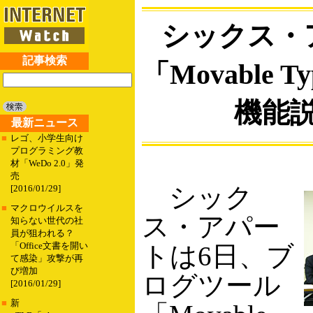
シックス・
記事検索
「Movable T
機能
最新ニュース
■
レゴ、小学生向け
プログラミング教
材「WeDo 2.0」発
売
シック
[2016/01/29]
■
マクロウイルスを
ス・アパー
知らない世代の社
員が狙われる？
「Office文書を開い
トは6日、ブ
て感染」攻撃が再
び増加
ログツール
[2016/01/29]
■
新