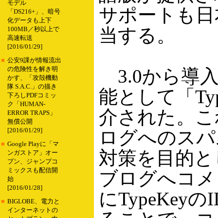
モデル
サポートも日
「DS216+」、暗号
化データも上下
当する。
100MB／秒以上で
高速転送
[2016/01/29]
■
公安9課が情報流出
の危険性を解き明
3.0から導
かす、「攻殻機動
隊 S.A.C.」の描き
能として「Typ
下ろしPDFコミッ
ク「HUMAN-
介された。こ
ERROR TRAPS」
無償公開
[2016/01/29]
ログへのスパ
■
Google Playに「マ
対策を目的と
ンガストア」オー
プン、ジャンプコ
ミックスも配信開
ブログへコメ
始
[2016/01/28]
にTypeKey
■
BIGLOBE、電力と
インターネットの