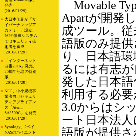
管理 Windows版」
Movable Ty
発売
[2016/01/29]
Apartが開
■
大日本印刷が「サ
イバーナレッジア
成ツール。従
カデミー」設立、
IAIの訓練システム
語版のみ提供
でセキュリティ技
術者を養成
り、日本語環
[2016/01/29]
■
「インターネット
るには有志が
白書2016」発売、
20周年記念の特別
版
発した日本語
[2016/01/29]
利用する必要
■
NEC、中小規模事
業者向けセキュリ
ティアプライアン
3.0からはシ
ス「Aterm
SA3500G」を発売
ート日本法人
[2016/01/29]
■
Synology、2ベイ
語版が提供さ
NASのハイエンド