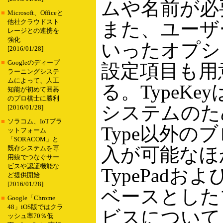
ムや名前が必
■
Microsoft、Officeと
他社クラウドスト
また、ユーザ
レージとの連携を
強化
いったオプシ
[2016/01/28]
■
Googleのディープ
設定項目も用
ラーニングシステ
ムによって、人工
る。TypeK
知能が初めて囲碁
のプロ棋士に勝利
システムのため、
[2016/01/28]
■
ソラコム、IoTプラ
Type以外の
ットフォーム
「SORACOM」と
入が可能なほ
既存システムを専
用線でつなぐサー
ビスや認証機能な
TypePadおよび
ど提供開始
[2016/01/28]
ベースとした
■
Google「Chrome
48」iOS版ではクラ
ビスについて
ッシュ率70％低