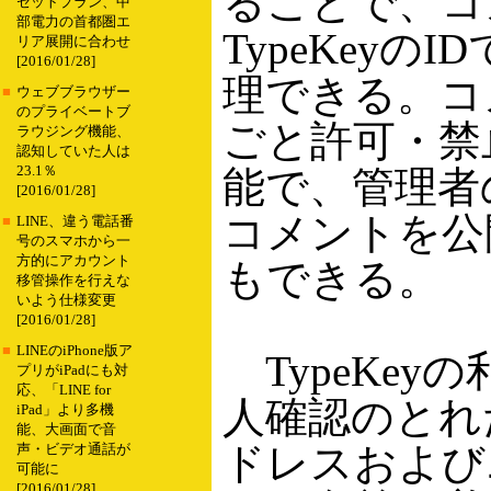
ることで、コ
セットプラン、中
部電力の首都圏エ
TypeKeyの
リア展開に合わせ
[2016/01/28]
理できる。コ
■
ウェブブラウザー
のプライベートブ
ごと許可・禁
ラウジング機能、
認知していた人は
23.1％
能で、管理者
[2016/01/28]
コメントを公
■
LINE、違う電話番
号のスマホから一
方的にアカウント
もできる。
移管操作を行えな
いよう仕様変更
[2016/01/28]
■
LINEのiPhone版ア
TypeKey
プリがiPadにも対
応、「LINE for
人確認のとれ
iPad」より多機
能、大画面で音
ドレスおよび
声・ビデオ通話が
可能に
[2016/01/28]