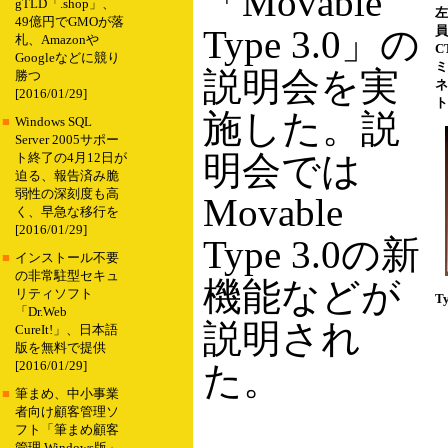
「Movable
gTLD「.shop」、
左
49億円でGMOが落
Type 3.0」の
員
札、Amazonや
C
Googleなどに競り
ミ
説明会を実
勝つ
ネ
[2016/01/29]
ト
施した。説
■
Windows SQL
Server 2005サポー
明会では
ト終了の4月12日が
迫る、報告済み脆
弱性の深刻度も高
Movable
く、早急な移行を
[2016/01/29]
Type 3.0の新
■
インストール不要
の非常駐型セキュ
機能などが
リティソフト
T
「Dr.Web
説明され
CureIt!」、日本語
版を無料で提供
[2016/01/29]
た。
■
筆まめ、中小事業
者向け顧客管理ソ
フト「筆まめ顧客