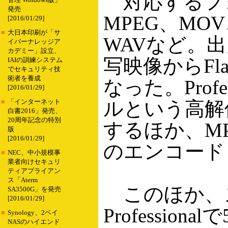
対応するフォ
管理 Windows版」
発売
MPEG、MOV
[2016/01/29]
■
大日本印刷が「サ
WAVなど。出
イバーナレッジア
カデミー」設立、
写映像からF
IAIの訓練システム
でセキュリティ技
術者を養成
なった。Profe
[2016/01/29]
ルという高解像
■
「インターネット
白書2016」発売、
20周年記念の特別
するほか、M
版
[2016/01/29]
のエンコード
■
NEC、中小規模事
業者向けセキュリ
ティアプライアン
ス「Aterm
このほか、ス
SA3500G」を発売
[2016/01/29]
Professi
■
Synology、2ベイ
NASのハイエンド