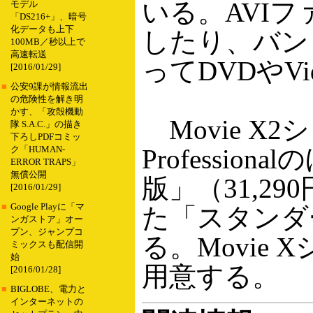
いる。AVI
モデル
「DS216+」、暗号
化データも上下
したり、バン
100MB／秒以上で
高速転送
ってDVDやV
[2016/01/29]
■
公安9課が情報流出
の危険性を解き明
かす、「攻殻機動
Movie X
隊 S.A.C.」の描き
下ろしPDFコミッ
Profession
ク「HUMAN-
ERROR TRAPS」
無償公開
版」（31,2
[2016/01/29]
■
Google Playに「マ
た「スタンダー
ンガストア」オー
プン、ジャンプコ
る。Movie
ミックスも配信開
始
用意する。
[2016/01/28]
■
BIGLOBE、電力と
インターネットの