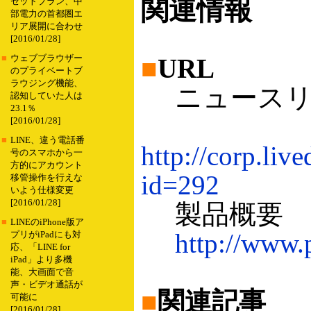
関連情報
セットプラン、中
部電力の首都圏エ
リア展開に合わせ
[2016/01/28]
■
ウェブブラウザー
■
URL
のプライベートブ
ラウジング機能、
ニュースリ
認知していた人は
23.1％
[2016/01/28]
■
LINE、違う電話番
http://corp.liv
号のスマホから一
方的にアカウント
id=292
移管操作を行えな
いよう仕様変更
[2016/01/28]
製品概要
■
LINEのiPhone版ア
http://www.
プリがiPadにも対
応、「LINE for
iPad」より多機
能、大画面で音
声・ビデオ通話が
■
関連記事
可能に
[2016/01/28]