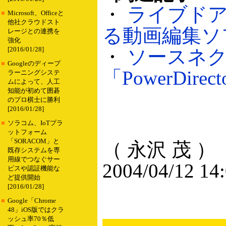
・
ライブドア
■
Microsoft、Officeと
他社クラウドスト
る動画編集ソフト
レージとの連携を
強化
[2016/01/28]
・
ソースネク
■
Googleのディープ
「PowerDirect
ラーニングシステ
ムによって、人工
知能が初めて囲碁
のプロ棋士に勝利
[2016/01/28]
■
ソラコム、IoTプラ
ットフォーム
「SORACOM」と
（ 永沢 茂 ）
既存システムを専
用線でつなぐサー
2004/04/12 14
ビスや認証機能な
ど提供開始
[2016/01/28]
■
Google「Chrome
48」iOS版ではクラ
ッシュ率70％低