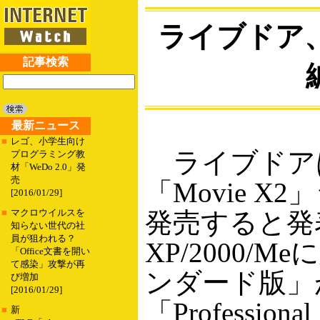
ライブドア、
記事検索
最新ニュース
■
レゴ、小学生向け
ライブドアは
プログラミング教
材「WeDo 2.0」発
売
「Movie X
[2016/01/29]
発売すると発表
■
マクロウイルスを
知らない世代の社
員が狙われる？
XP/2000/
「Office文書を開い
て感染」攻撃が再
ンダード版」が
び増加
[2016/01/29]
「Professio
■
新