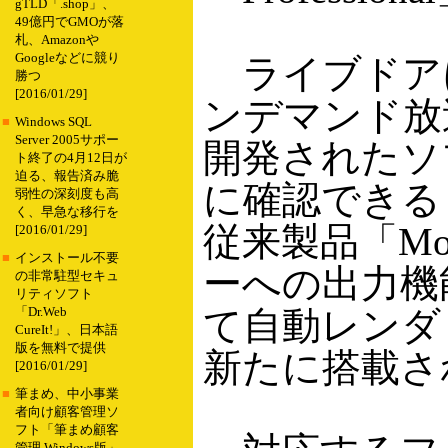
gTLD「.shop」、
49億円でGMOが落
札、Amazonや
Googleなどに競り
ライブドアによ
勝つ
[2016/01/29]
ンデマンド放
■
Windows SQL
Server 2005サポー
開発されたソ
ト終了の4月12日が
迫る、報告済み脆
に確認できる
弱性の深刻度も高
く、早急な移行を
従来製品「Mo
[2016/01/29]
■
インストール不要
ーへの出力機
の非常駐型セキュ
リティソフト
て自動レンダ
「Dr.Web
CureIt!」、日本語
版を無料で提供
新たに搭載さ
[2016/01/29]
■
筆まめ、中小事業
者向け顧客管理ソ
フト「筆まめ顧客