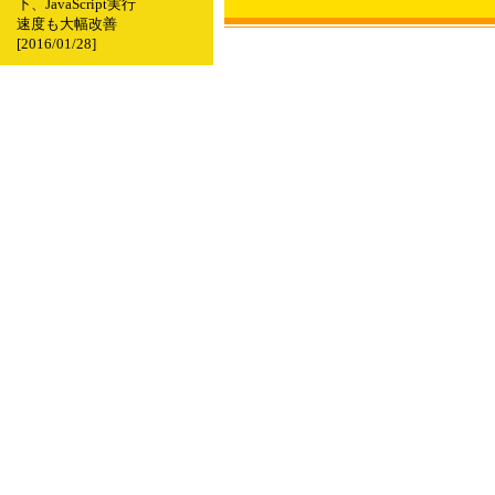
下、JavaScript実行
速度も大幅改善
[2016/01/28]