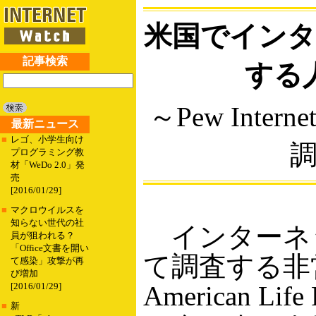
米国でインタ
記事検索
する
～Pew Internet
最新ニュース
■
レゴ、小学生向け
プログラミング教
材「WeDo 2.0」発
売
[2016/01/29]
■
マクロウイルスを
知らない世代の社
インターネ
員が狙われる？
「Office文書を開い
て調査する非営利団
て感染」攻撃が再
び増加
American Li
[2016/01/29]
■
新