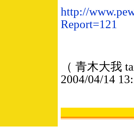
http://www.pewi
Report=121
（ 青木大我 taig
2004/04/14 13