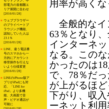
用率が高くな
セットプラン、中
部電力の首都圏エ
リア展開に合わせ
[2016/01/28]
全般的なイ
■
ウェブブラウザー
のプライベートブ
ラウジング機能、
63％となり、
認知していた人は
23.1％
インターネッ
[2016/01/28]
■
LINE、違う電話番
なる。このな
号のスマホから一
方的にアカウント
かったのは1
移管操作を行えな
いよう仕様変更
[2016/01/28]
で、78％だ
■
LINEのiPhone版ア
が上がるほど
プリがiPadにも対
応、「LINE for
iPad」より多機
下がり、収入
能、大画面で音
声・ビデオ通話が
ーネット利用
可能に
[2016/01/28]