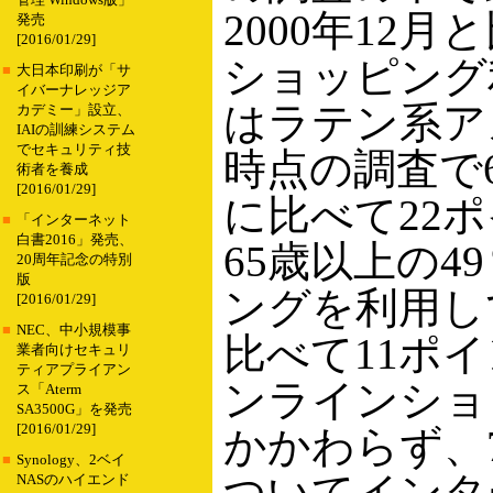
管理 Windows版」
2000年12
発売
[2016/01/29]
ショッピング
■
大日本印刷が「サ
イバーナレッジア
はラテン系アメ
カデミー」設立、
IAIの訓練システム
でセキュリティ技
時点の調査で
術者を養成
[2016/01/29]
に比べて22
■
「インターネット
白書2016」発売、
65歳以上の
20周年記念の特別
版
ングを利用し
[2016/01/29]
■
NEC、中小規模事
比べて11ポ
業者向けセキュリ
ティアプライアン
ンラインショ
ス「Aterm
SA3500G」を発売
[2016/01/29]
かかわらず、
■
Synology、2ベイ
ついてインタ
NASのハイエンド