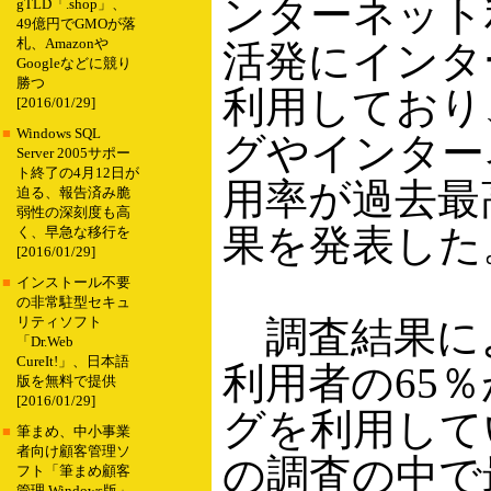
ンターネット
gTLD「.shop」、
49億円でGMOが落
札、Amazonや
活発にインタ
Googleなどに競り
勝つ
利用しており
[2016/01/29]
■
Windows SQL
グやインター
Server 2005サポー
ト終了の4月12日が
用率が過去最
迫る、報告済み脆
弱性の深刻度も高
果を発表した
く、早急な移行を
[2016/01/29]
■
インストール不要
の非常駐型セキュ
調査結果に
リティソフト
「Dr.Web
CureIt!」、日本語
利用者の65
版を無料で提供
[2016/01/29]
グを利用して
■
筆まめ、中小事業
者向け顧客管理ソ
の調査の中で
フト「筆まめ顧客