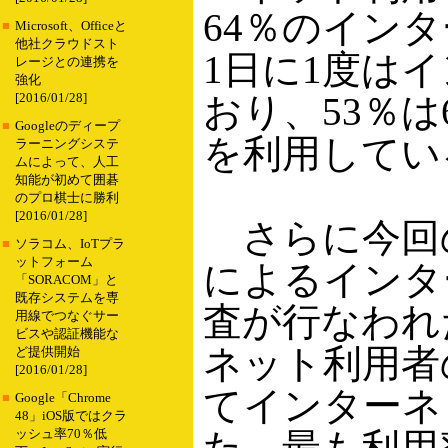
64％のイン
■
Microsoft、Officeと
他社クラウドスト
1日に1度は
レージとの連携を
強化
おり、53％
[2016/01/28]
■
Googleのディープ
を利用してい
ラーニングシステ
ムによって、人工
知能が初めて囲碁
のプロ棋士に勝利
[2016/01/28]
さらに今回
■
ソラコム、IoTプラ
ットフォーム
によるインタ
「SORACOM」と
既存システムを専
査が行なわれ
用線でつなぐサー
ビスや認証機能な
ネット利用者
ど提供開始
[2016/01/28]
てインターネ
■
Google「Chrome
48」iOS版ではクラ
た。最も利用
ッシュ率70％低