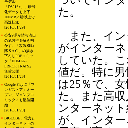
モデル
「DS216+」、暗号
た。
化データも上下
100MB／秒以上で
高速転送
[2016/01/29]
また、インタ
■
公安9課が情報流出
の危険性を解き明
がインターネ
かす、「攻殻機動
隊 S.A.C.」の描き
していた。こ
下ろしPDFコミッ
ク「HUMAN-
ERROR TRAPS」
値だ。特に男
無償公開
[2016/01/29]
は25％で、
■
Google Playに「マ
ンガストア」オー
た。また高収
プン、ジャンプコ
ミックスも配信開
ンターネット
始
[2016/01/28]
が、インター
■
BIGLOBE、電力と
インターネットの