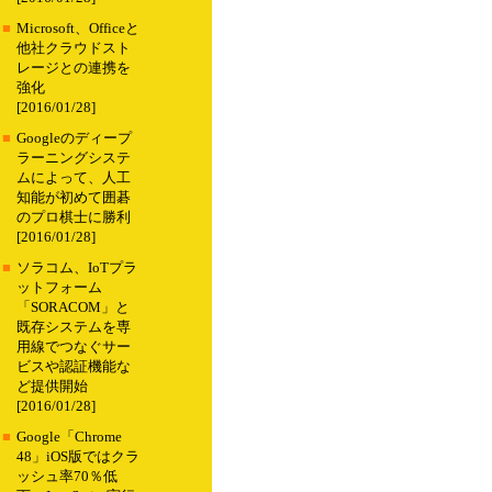
■
Microsoft、Officeと
他社クラウドスト
レージとの連携を
強化
[2016/01/28]
■
Googleのディープ
ラーニングシステ
ムによって、人工
知能が初めて囲碁
のプロ棋士に勝利
[2016/01/28]
■
ソラコム、IoTプラ
ットフォーム
「SORACOM」と
既存システムを専
用線でつなぐサー
ビスや認証機能な
ど提供開始
[2016/01/28]
■
Google「Chrome
48」iOS版ではクラ
ッシュ率70％低