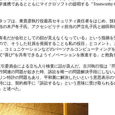
であるとともにマイクロソフトの提唱する『Trustworthy Co
ッフは、東貴彦執行役最高セキュリティ責任者をはじめ、技
当の木戸冬子氏、アクセシビリティ担当の芦立礼子氏と細田和
名だが会社としての顔が見えなくなっている』という指摘を
ので、そうした社員を発掘することも私の役目」とコメント。ま
り、コミュニケーションなどのパーソナルコンピューティング
て“喜び”を共有できるようイノベーションを推進する」と抱負
取引委員会による立ち入り検査に話が及んだ。古川執行役は「
許関連の問題が起きた時、訴訟を唯一の問題解決手段にしない
リン特許の問題もあり、平和裏に解決したいという意思表示の
時には、契約相手に『訴訟するな』という意味に受け取られる
」と述べた。