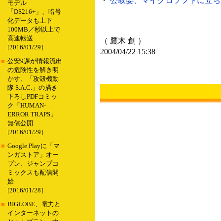
・
公取委、マイクロソフトに立ち入り検
モデル
「DS216+」、暗号
化データも上下
100MB／秒以上で
高速転送
（ 鷹木 創 ）
[2016/01/29]
2004/04/22 15:38
■
公安9課が情報流出
の危険性を解き明
かす、「攻殻機動
隊 S.A.C.」の描き
下ろしPDFコミッ
ク「HUMAN-
ERROR TRAPS」
無償公開
[2016/01/29]
■
Google Playに「マ
ンガストア」オー
プン、ジャンプコ
ミックスも配信開
始
[2016/01/28]
■
BIGLOBE、電力と
インターネットの