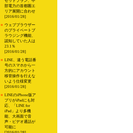
セットプラン、中
部電力の首都圏エ
リア展開に合わせ
[2016/01/28]
■
ウェブブラウザー
のプライベートブ
ラウジング機能、
認知していた人は
23.1％
[2016/01/28]
■
LINE、違う電話番
号のスマホから一
方的にアカウント
移管操作を行えな
いよう仕様変更
[2016/01/28]
■
LINEのiPhone版ア
プリがiPadにも対
応、「LINE for
iPad」より多機
能、大画面で音
声・ビデオ通話が
可能に
[2016/01/28]