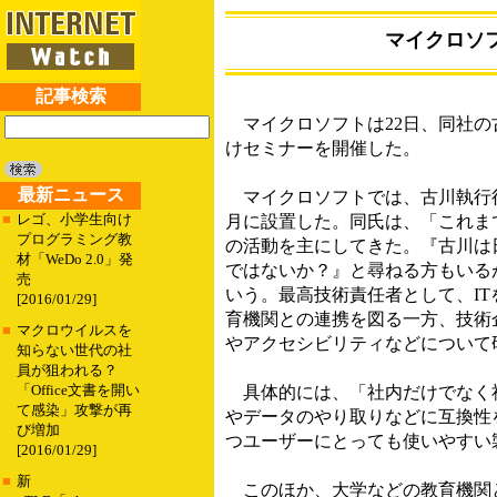
マイクロソフ
記事検索
マイクロソフトは22日、同社の
けセミナーを開催した。
最新ニュース
マイクロソフトでは、古川執行役
■
レゴ、小学生向け
月に設置した。同氏は、「これまでは
プログラミング教
の活動を主にしてきた。『古川は
材「WeDo 2.0」発
ではないか？』と尋ねる方もいるが
売
いう。最高技術責任者として、I
[2016/01/29]
育機関との連携を図る一方、技術
■
マクロウイルスを
やアクセシビリティなどについて
知らない世代の社
員が狙われる？
「Office文書を開い
具体的には、「社内だけでなく社
て感染」攻撃が再
やデータのやり取りなどに互換性
び増加
つユーザーにとっても使いやすい
[2016/01/29]
■
新
このほか、大学などの教育機関と