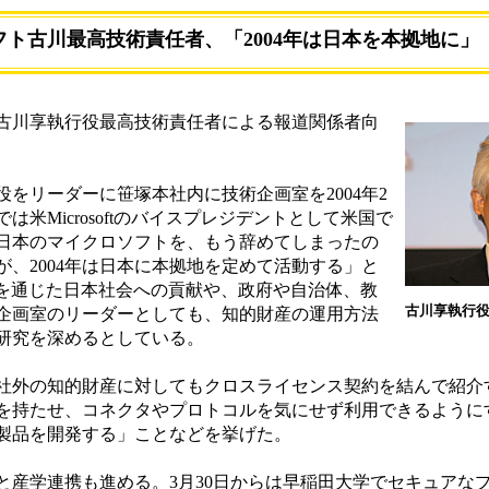
ト古川最高技術責任者、「2004年は日本を本拠地に」
古川享執行役最高技術責任者による報道関係者向
をリーダーに笹塚本社内に技術企画室を2004年2
米Microsoftのバイスプレジデントとして米国で
日本のマイクロソフトを、もう辞めてしまったの
、2004年は日本に本拠地を定めて活動する」と
Tを通じた日本社会への貢献や、政府や自治体、教
古川享執行
企画室のリーダーとしても、知的財産の運用方法
研究を深めるとしている。
外の知的財産に対してもクロスライセンス契約を結んで紹介
を持たせ、コネクタやプロトコルを気にせず利用できるように
製品を開発する」ことなどを挙げた。
産学連携も進める。3月30日からは早稲田大学でセキュアな