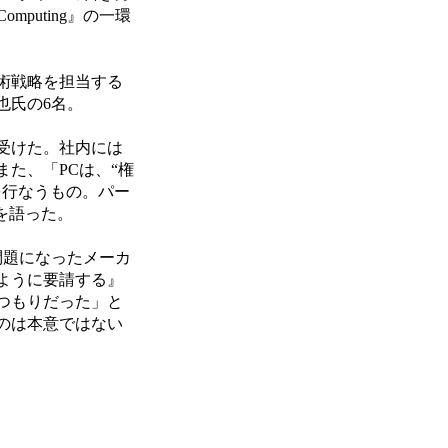
mputing』の一環
術戦略を担当する
也氏の6名。
受けた。社内には
た、「PCは、“権
を行なうもの。パー
を語った。
問題になったメーカ
ように要請する』
つもりだった」と
のは本意ではない