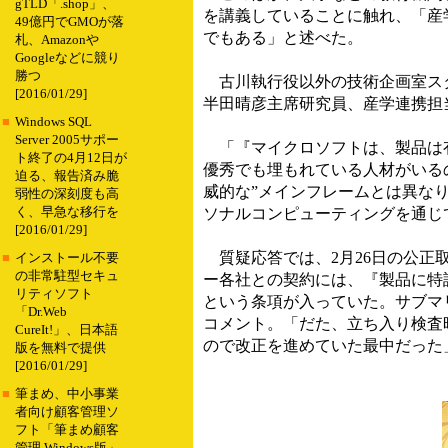
gTLD「.shop」、
を講義していることに触れ、「産学連携
49億円でGMOが落
でもある」と述べた。
札、Amazonや
Googleなどに競り
勝つ
古川執行役以外の技術企画室スタ
[2016/01/29]
半田晴彦主席研究員、産学連携担
■
Windows SQL
Server 2005サポー
「『マイクロソフトは、製品は有
ト終了の4月12日が
優秀でも埋もれている人材がいる
迫る、報告済み脆
威的な”メインフレームとは異な
弱性の深刻度も高
く、早急な移行を
ソナルコンピューティングを通じ
[2016/01/29]
質疑応答では、2月26日の公正
■
インストール不要
の非常駐型セキュ
ー各社との契約には、『製品に特
リティソフト
という条項が入っていた。サブマ
「Dr.Web
コメント。「だた、立ち入り検査
CureIt!」、日本語
ので改正を進めていた最中だった
版を無料で提供
[2016/01/29]
■
筆まめ、中小事業
者向け顧客管理ソ
フト「筆まめ顧客