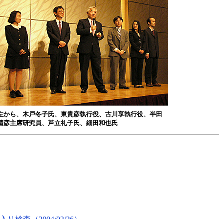
左から、木戸冬子氏、東貴彦執行役、古川享執行役、半田
晴彦主席研究員、芦立礼子氏、細田和也氏