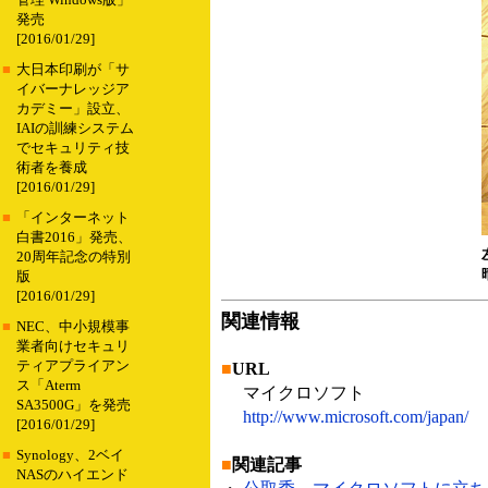
管理 Windows版」
発売
[2016/01/29]
■
大日本印刷が「サ
イバーナレッジア
カデミー」設立、
IAIの訓練システム
でセキュリティ技
術者を養成
[2016/01/29]
■
「インターネット
白書2016」発売、
20周年記念の特別
版
[2016/01/29]
関連情報
■
NEC、中小規模事
業者向けセキュリ
ティアプライアン
■
URL
ス「Aterm
マイクロソフト
SA3500G」を発売
http://www.microsoft.com/japan/
[2016/01/29]
■
Synology、2ベイ
■
関連記事
NASのハイエンド