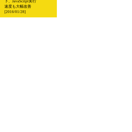
下、JavaScript実行
速度も大幅改善
[2016/01/28]