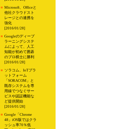
■
Microsoft、Officeと
他社クラウドスト
レージとの連携を
強化
[2016/01/28]
■
Googleのディープ
ラーニングシステ
ムによって、人工
知能が初めて囲碁
のプロ棋士に勝利
[2016/01/28]
■
ソラコム、IoTプラ
ットフォーム
「SORACOM」と
既存システムを専
用線でつなぐサー
ビスや認証機能な
ど提供開始
[2016/01/28]
■
Google「Chrome
48」iOS版ではクラ
ッシュ率70％低