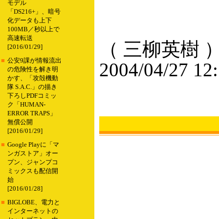
モデル
「DS216+」、暗号
化データも上下
100MB／秒以上で
高速転送
（ 三柳英樹 
[2016/01/29]
■
公安9課が情報流出
2004/04/27 12
の危険性を解き明
かす、「攻殻機動
隊 S.A.C.」の描き
下ろしPDFコミッ
ク「HUMAN-
ERROR TRAPS」
無償公開
[2016/01/29]
■
Google Playに「マ
ンガストア」オー
プン、ジャンプコ
ミックスも配信開
始
[2016/01/28]
■
BIGLOBE、電力と
インターネットの