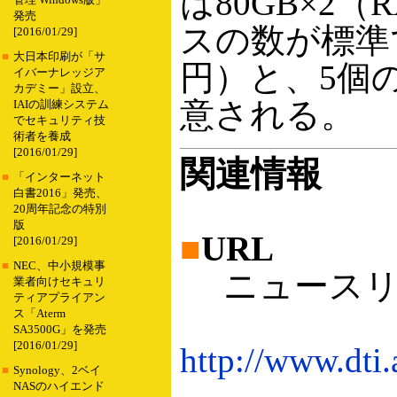
は80GB×2（
管理 Windows版」
発売
スの数が標準で
[2016/01/29]
■
大日本印刷が「サ
円）と、5個の
イバーナレッジア
カデミー」設立、
意される。
IAIの訓練システム
でセキュリティ技
術者を養成
[2016/01/29]
関連情報
■
「インターネット
白書2016」発売、
20周年記念の特別
版
■
URL
[2016/01/29]
■
NEC、中小規模事
ニュースリ
業者向けセキュリ
ティアプライアン
ス「Aterm
SA3500G」を発売
[2016/01/29]
http://www.dti.
■
Synology、2ベイ
NASのハイエンド