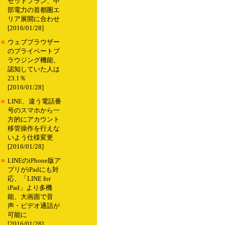
セットプラン、中
部電力の首都圏エ
リア展開に合わせ
[2016/01/28]
■
ウェブブラウザー
のプライベートブ
ラウジング機能、
認知していた人は
23.1％
[2016/01/28]
■
LINE、違う電話番
号のスマホから一
方的にアカウント
移管操作を行えな
いよう仕様変更
[2016/01/28]
■
LINEのiPhone版ア
プリがiPadにも対
応、「LINE for
iPad」より多機
能、大画面で音
声・ビデオ通話が
可能に
[2016/01/28]