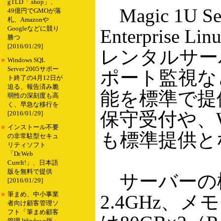
gTLD「.shop」、
Magic 1U S
49億円でGMOが落
札、Amazonや
Googleなどに競り
Enterprise
勝つ
[2016/01/29]
レンタルサー
■
Windows SQL
Server 2005サポー
ポート監視な
ト終了の4月12日が
迫る、報告済み脆
能を標準で提
弱性の深刻度も高
く、早急な移行を
保守受付や、
[2016/01/29]
■
インストール不要
も標準提供と
の非常駐型セキュ
リティソフト
「Dr.Web
CureIt!」、日本語
版を無料で提供
サーバーの構成
[2016/01/29]
■
筆まめ、中小事業
2.4GHz、
者向け顧客管理ソ
フト「筆まめ顧客