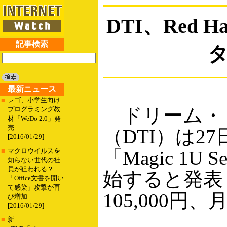
DTI、Red Ha
記事検索
最新ニュース
■
レゴ、小学生向け
ドリーム・
プログラミング教
材「WeDo 2.0」発
売
（DTI）は
[2016/01/29]
「Magic 1U
■
マクロウイルスを
知らない世代の社
員が狙われる？
始すると発表
「Office文書を開い
て感染」攻撃が再
105,000円
び増加
[2016/01/29]
■
新