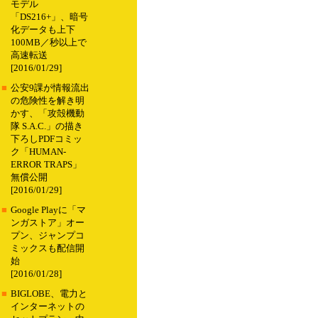
モデル
「DS216+」、暗号
化データも上下
100MB／秒以上で
高速転送
[2016/01/29]
■
公安9課が情報流出
の危険性を解き明
かす、「攻殻機動
隊 S.A.C.」の描き
下ろしPDFコミッ
ク「HUMAN-
ERROR TRAPS」
無償公開
[2016/01/29]
■
Google Playに「マ
ンガストア」オー
プン、ジャンプコ
ミックスも配信開
始
[2016/01/28]
■
BIGLOBE、電力と
インターネットの