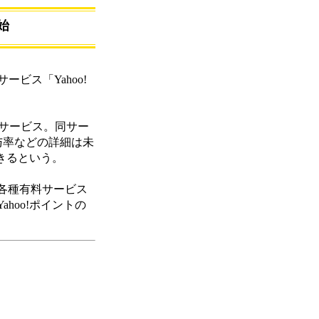
始
ービス「Yahoo!
ントサービス。同サー
付与率などの詳細は未
きるという。
は、各種有料サービス
hoo!ポイントの