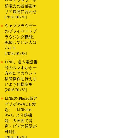
セットプラン、中
部電力の首都圏エ
リア展開に合わせ
[2016/01/28]
■
ウェブブラウザー
のプライベートブ
ラウジング機能、
認知していた人は
23.1％
[2016/01/28]
■
LINE、違う電話番
号のスマホから一
方的にアカウント
移管操作を行えな
いよう仕様変更
[2016/01/28]
■
LINEのiPhone版ア
プリがiPadにも対
応、「LINE for
iPad」より多機
能、大画面で音
声・ビデオ通話が
可能に
[2016/01/28]