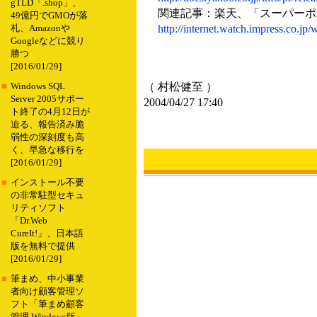
gTLD「.shop」、
関連記事：楽天、「スーパーポ
49億円でGMOが落
http://internet.watch.impress.co.j
札、Amazonや
Googleなどに競り
勝つ
[2016/01/29]
（ 村松健至 ）
■
Windows SQL
Server 2005サポー
2004/04/27 17:40
ト終了の4月12日が
迫る、報告済み脆
弱性の深刻度も高
く、早急な移行を
[2016/01/29]
■
インストール不要
の非常駐型セキュ
リティソフト
「Dr.Web
CureIt!」、日本語
版を無料で提供
[2016/01/29]
■
筆まめ、中小事業
者向け顧客管理ソ
フト「筆まめ顧客