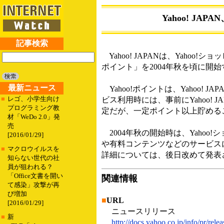
Yahoo! JA
記事検索
Yahoo! JAPANは、Yaho
ポイント」を2004年秋を頃に開
最新ニュース
Yahoo!ポイントは、Yahoo
■
レゴ、小学生向け
ビス利用時には、事前にYahoo!
プログラミング教
定だが、一定ポイント以上貯めるこ
材「WeDo 2.0」発
売
2004年秋の開始時は、Yahoo!シ
[2016/01/29]
や有料コンテンツなどのサービスに
■
マクロウイルスを
詳細については、後日改めて発表
知らない世代の社
員が狙われる？
「Office文書を開い
関連情報
て感染」攻撃が再
び増加
■
URL
[2016/01/29]
ニュースリリース
■
新
http://docs.yahoo.co.jp/info/pr/rel