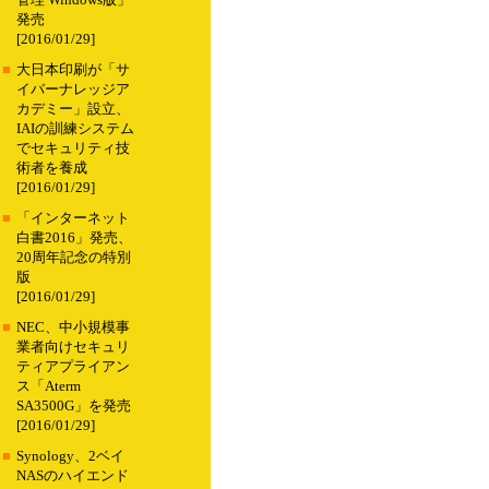
管理 Windows版」
発売
[2016/01/29]
■
大日本印刷が「サ
イバーナレッジア
カデミー」設立、
IAIの訓練システム
でセキュリティ技
術者を養成
[2016/01/29]
■
「インターネット
白書2016」発売、
20周年記念の特別
版
[2016/01/29]
■
NEC、中小規模事
業者向けセキュリ
ティアプライアン
ス「Aterm
SA3500G」を発売
[2016/01/29]
■
Synology、2ベイ
NASのハイエンド