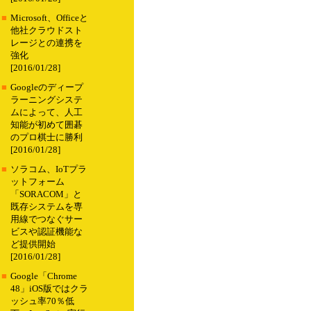
■
Microsoft、Officeと
他社クラウドスト
レージとの連携を
強化
[2016/01/28]
■
Googleのディープ
ラーニングシステ
ムによって、人工
知能が初めて囲碁
のプロ棋士に勝利
[2016/01/28]
■
ソラコム、IoTプラ
ットフォーム
「SORACOM」と
既存システムを専
用線でつなぐサー
ビスや認証機能な
ど提供開始
[2016/01/28]
■
Google「Chrome
48」iOS版ではクラ
ッシュ率70％低