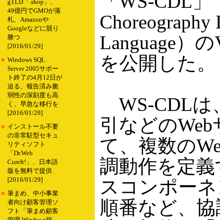
「WS-CDL」（W
gTLD「.shop」、
49億円でGMOが落
Choreography D
札、Amazonや
Googleなどに競り
Language）の
勝つ
[2016/01/29]
を公開した。
■
Windows SQL
Server 2005サポー
ト終了の4月12日が
迫る、報告済み脆
弱性の深刻度も高
WS-CDL
く、早急な移行を
[2016/01/29]
引などのWe
■
インストール不要
の非常駐型セキュ
て、複数のW
リティソフト
「Dr.Web
調動作を定義
CureIt!」、日本語
版を無料で提供
[2016/01/29]
スコンポーネ
■
筆まめ、中小事業
順番など、協
者向け顧客管理ソ
フト「筆まめ顧客