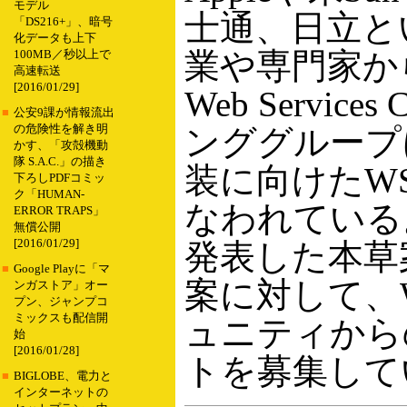
モデル
士通、日立と
「DS216+」、暗号
化データも上下
業や専門家か
100MB／秒以上で
高速転送
[2016/01/29]
Web Services
■
公安9課が情報流出
の危険性を解き明
ンググループ
かす、「攻殻機動
隊 S.A.C.」の描き
装に向けたWS
下ろしPDFコミッ
ク「HUMAN-
なわれている
ERROR TRAPS」
無償公開
[2016/01/29]
発表した本草
■
Google Playに「マ
案に対して、
ンガストア」オー
プン、ジャンプコ
ミックスも配信開
ュニティから
始
[2016/01/28]
トを募集して
■
BIGLOBE、電力と
インターネットの