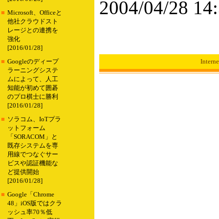
2004/04/28 14
■
Microsoft、Officeと
他社クラウドスト
レージとの連携を
強化
[2016/01/28]
Inte
■
Googleのディープ
ラーニングシステ
ムによって、人工
知能が初めて囲碁
のプロ棋士に勝利
[2016/01/28]
■
ソラコム、IoTプラ
ットフォーム
「SORACOM」と
既存システムを専
用線でつなぐサー
ビスや認証機能な
ど提供開始
[2016/01/28]
■
Google「Chrome
48」iOS版ではクラ
ッシュ率70％低