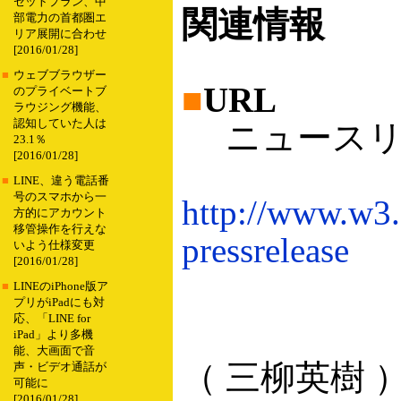
セットプラン、中
関連情報
部電力の首都圏エ
リア展開に合わせ
[2016/01/28]
■
ウェブブラウザー
■
URL
のプライベートブ
ラウジング機能、
認知していた人は
ニュースリ
23.1％
[2016/01/28]
■
LINE、違う電話番
号のスマホから一
http://www.w3.
方的にアカウント
移管操作を行えな
pressrelease
いよう仕様変更
[2016/01/28]
■
LINEのiPhone版ア
プリがiPadにも対
応、「LINE for
iPad」より多機
能、大画面で音
（ 三柳英樹 
声・ビデオ通話が
可能に
[2016/01/28]