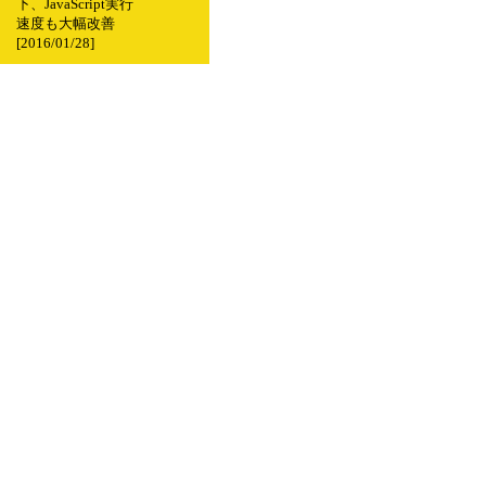
下、JavaScript実行
速度も大幅改善
[2016/01/28]