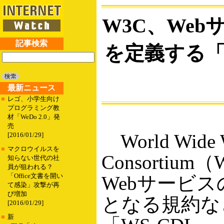
W3C、We
記事検索
を定義する「
最新ニュース
■
レゴ、小学生向け
プログラミング教
材「WeDo 2.0」発
売
World Wide 
[2016/01/29]
■
マクロウイルスを
Consortiu
知らない世代の社
員が狙われる？
「Office文書を開い
Webサービ
て感染」攻撃が再
び増加
となる規約な
[2016/01/29]
■
新