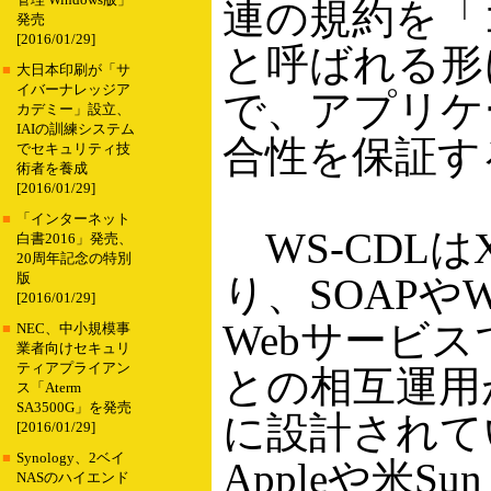
管理 Windows版」
連の規約を「
発売
[2016/01/29]
と呼ばれる形
■
大日本印刷が「サ
イバーナレッジア
で、アプリケ
カデミー」設立、
IAIの訓練システム
合性を保証す
でセキュリティ技
術者を養成
[2016/01/29]
■
「インターネット
WS-CDLは
白書2016」発売、
20周年記念の特別
版
り、SOAPや
[2016/01/29]
Webサービ
■
NEC、中小規模事
業者向けセキュリ
ティアプライアン
との相互運用
ス「Aterm
SA3500G」を発売
に設計されて
[2016/01/29]
■
Synology、2ベイ
Appleや米Sun 
NASのハイエンド