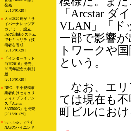
模様だ。また
管理 Windows版」
発売
「Arcstar ダ
[2016/01/29]
■
大日本印刷が「サ
VLAN」「ド
イバーナレッジア
カデミー」設立、
一部で影響が出
IAIの訓練システム
でセキュリティ技
術者を養成
トワークや国
[2016/01/29]
という。
■
「インターネット
白書2016」発売、
20周年記念の特別
版
[2016/01/29]
なお、エリ
■
NEC、中小規模事
業者向けセキュリ
ては現在も不
ティアプライアン
ス「Aterm
町ビルにおけ
SA3500G」を発売
[2016/01/29]
■
Synology、2ベイ
NASのハイエンド