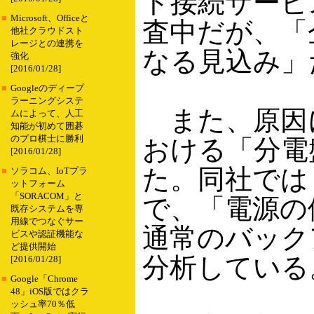
ト接続サービ
■
Microsoft、Officeと
査中だが、「
他社クラウドスト
レージとの連携を
なる見込み」
強化
[2016/01/28]
■
Googleのディープ
ラーニングシステ
また、原因に
ムによって、人工
知能が初めて囲碁
のプロ棋士に勝利
おける「分電
[2016/01/28]
た。同社では
■
ソラコム、IoTプラ
ットフォーム
「SORACOM」と
で、「電源の
既存システムを専
用線でつなぐサー
通常のバック
ビスや認証機能な
ど提供開始
分析している
[2016/01/28]
■
Google「Chrome
48」iOS版ではクラ
ッシュ率70％低