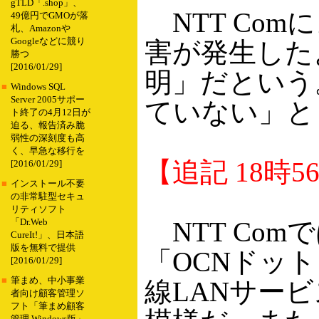
gTLD「.shop」、
NTT Co
49億円でGMOが落
札、Amazonや
Googleなどに競り
害が発生した
勝つ
[2016/01/29]
明」だという
■
Windows SQL
Server 2005サポー
ていない」と
ト終了の4月12日が
迫る、報告済み脆
弱性の深刻度も高
く、早急な移行を
【追記 18時5
[2016/01/29]
■
インストール不要
の非常駐型セキュ
リティソフト
NTT Com
「Dr.Web
CureIt!」、日本語
版を無料で提供
「OCNドッ
[2016/01/29]
■
筆まめ、中小事業
線LANサービ
者向け顧客管理ソ
フト「筆まめ顧客