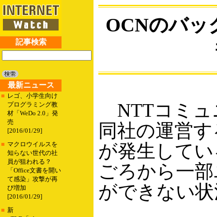
OCNのバッ
記事検索
最新ニュース
■
レゴ、小学生向け
NTTコミュニ
プログラミング教
材「WeDo 2.0」発
売
同社の運営す
[2016/01/29]
が発生してい
■
マクロウイルスを
知らない世代の社
員が狙われる？
ごろから一部
「Office文書を開い
て感染」攻撃が再
ができない状
び増加
[2016/01/29]
■
新