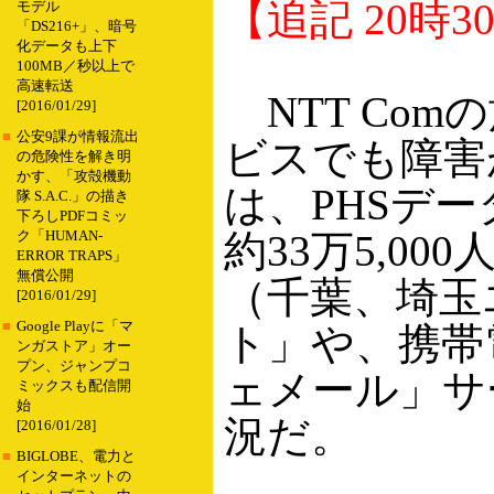
【追記 20時3
モデル
「DS216+」、暗号
化データも上下
100MB／秒以上で
高速転送
NTT Co
[2016/01/29]
■
公安9課が情報流出
ビスでも障害
の危険性を解き明
かす、「攻殻機動
は、PHSデー
隊 S.A.C.」の描き
下ろしPDFコミッ
約33万5,00
ク「HUMAN-
ERROR TRAPS」
無償公開
（千葉、埼玉
[2016/01/29]
■
Google Playに「マ
ト」や、携帯
ンガストア」オー
プン、ジャンプコ
ェメール」サ
ミックスも配信開
始
況だ。
[2016/01/28]
■
BIGLOBE、電力と
インターネットの