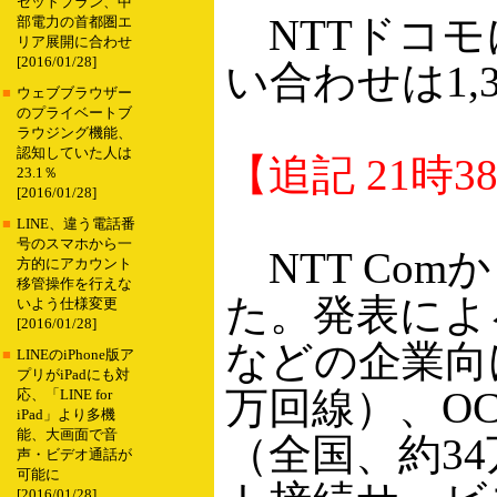
セットプラン、中
NTTドコモ
部電力の首都圏エ
リア展開に合わせ
[2016/01/28]
い合わせは1,
■
ウェブブラウザー
のプライベートブ
ラウジング機能、
認知していた人は
【追記 21時3
23.1％
[2016/01/28]
■
LINE、違う電話番
号のスマホから一
NTT Com
方的にアカウント
移管操作を行えな
た。発表による
いよう仕様変更
[2016/01/28]
などの企業向
■
LINEのiPhone版ア
プリがiPadにも対
万回線）、O
応、「LINE for
iPad」より多機
能、大画面で音
（全国、約3
声・ビデオ通話が
可能に
[2016/01/28]