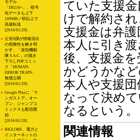
ていた支援金
モデル
「DS216+」、暗号
化データも上下
けで解約され
100MB／秒以上で
高速転送
支援金は弁護
[2016/01/29]
■
公安9課が情報流出
本人に引き渡
の危険性を解き明
かす、「攻殻機動
後、支援金を
隊 S.A.C.」の描き
下ろしPDFコミッ
かどうかなど
ク「HUMAN-
ERROR TRAPS」
無償公開
本人や支援団
[2016/01/29]
■
Google Playに「マ
なって決めて
ンガストア」オー
プン、ジャンプコ
なるという。
ミックスも配信開
始
[2016/01/28]
関連情報
■
BIGLOBE、電力と
インターネットの