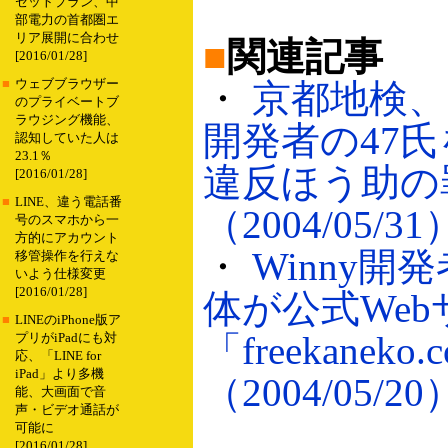
セットプラン、中
部電力の首都圏エ
リア展開に合わせ
■
関連記事
[2016/01/28]
■
ウェブブラウザー
・
京都地検、「
のプライベートブ
ラウジング機能、
開発者の47
認知していた人は
23.1％
違反ほう助の
[2016/01/28]
■
LINE、違う電話番
（2004/05/31
号のスマホから一
方的にアカウント
・
Winny開
移管操作を行えな
いよう仕様変更
[2016/01/28]
体が公式Web
■
LINEのiPhone版ア
「freekanek
プリがiPadにも対
応、「LINE for
iPad」より多機
（2004/05/20
能、大画面で音
声・ビデオ通話が
可能に
[2016/01/28]