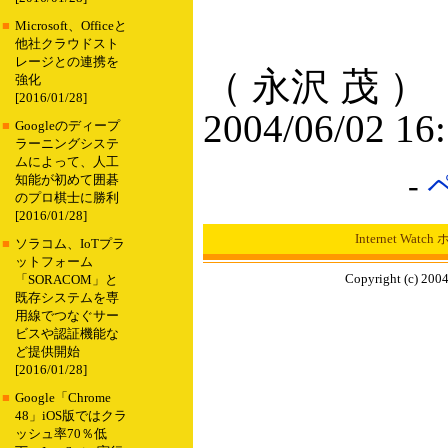
■
Microsoft、Officeと
他社クラウドスト
レージとの連携を
（ 永沢 茂 ）
強化
[2016/01/28]
2004/06/02 16
■
Googleのディープ
ラーニングシステ
ムによって、人工
-
知能が初めて囲碁
のプロ棋士に勝利
[2016/01/28]
Internet Wat
■
ソラコム、IoTプラ
ットフォーム
Copyright (c) 2004
「SORACOM」と
既存システムを専
用線でつなぐサー
ビスや認証機能な
ど提供開始
[2016/01/28]
■
Google「Chrome
48」iOS版ではクラ
ッシュ率70％低