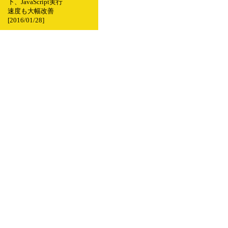
下、JavaScript実行
速度も大幅改善
[2016/01/28]