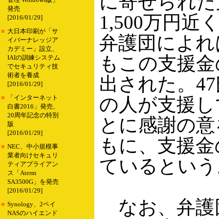
に寄せられた
管理 Windows版」
発売
1,500万円
[2016/01/29]
■
大日本印刷が「サ
弁護団によれ
イバーナレッジア
カデミー」設立、
もこの支援金
IAIの訓練システム
でセキュリティ技
術者を養成
出された。4
[2016/01/29]
の人が支援し
■
「インターネット
白書2016」発売、
20周年記念の特別
とに感謝の意
版
[2016/01/29]
もに、支援金
■
NEC、中小規模事
業者向けセキュリ
ているという
ティアプライアン
ス「Aterm
SA3500G」を発売
[2016/01/29]
なお、弁護
■
Synology、2ベイ
NASのハイエンド