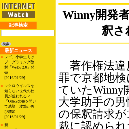
Winny開発
記事検索
釈さ
最新ニュース
■
レゴ、小学生向け
著作権法違
プログラミング教
材「WeDo 2.0」発
売
罪で京都地検
[2016/01/29]
ていたWinn
■
マクロウイルスを
知らない世代の社
員が狙われる？
大学助手の男
「Office文書を開い
て感染」攻撃が再
の保釈請求が
び増加
[2016/01/29]
裁に認められ
■
新