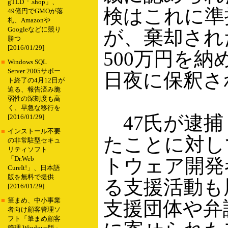
gTLD「.shop」、
検はこれに準
49億円でGMOが落
札、Amazonや
Googleなどに競り
が、棄却され
勝つ
[2016/01/29]
500万円を納
■
Windows SQL
Server 2005サポー
日夜に保釈さ
ト終了の4月12日が
迫る、報告済み脆
弱性の深刻度も高
く、早急な移行を
47氏が逮捕
[2016/01/29]
■
インストール不要
たことに対し
の非常駐型セキュ
リティソフト
トウェア開発
「Dr.Web
CureIt!」、日本語
版を無料で提供
る支援活動も
[2016/01/29]
■
筆まめ、中小事業
支援団体や弁
者向け顧客管理ソ
フト「筆まめ顧客