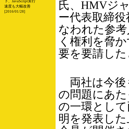
氏、HMVジ
下、JavaScript実行
速度も大幅改善
[2016/01/28]
ー代表取締役
なわれた参考
く権利を脅か
要を要請した
両社は今後
の問題にあた
の一環として
明を発表した