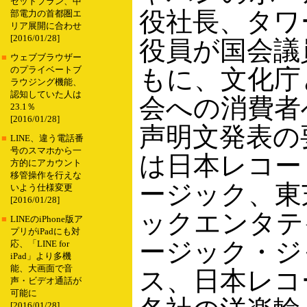
セットプラン、中
役社長、タワ
部電力の首都圏エ
リア展開に合わせ
[2016/01/28]
役員が国会議
■
ウェブブラウザー
もに、文化庁
のプライベートブ
ラウジング機能、
認知していた人は
会への消費者
23.1％
[2016/01/28]
声明文発表の
■
LINE、違う電話番
号のスマホから一
は日本レコー
方的にアカウント
移管操作を行えな
ージック、東
いよう仕様変更
[2016/01/28]
ックエンタテ
■
LINEのiPhone版ア
プリがiPadにも対
ージック・ジ
応、「LINE for
iPad」より多機
能、大画面で音
ス、日本レコ
声・ビデオ通話が
可能に
[2016/01/28]