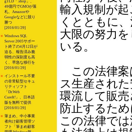
gTLD「.shop」、
輸入規制が起
49億円でGMOが落
札、Amazonや
Googleなどに競り
くとともに、
勝つ
[2016/01/29]
大限の努力を
■
Windows SQL
Server 2005サポー
いる。
ト終了の4月12日が
迫る、報告済み脆
弱性の深刻度も高
く、早急な移行を
この法律案
[2016/01/29]
■
インストール不要
ス生産された
の非常駐型セキュ
リティソフト
環流して販売
「Dr.Web
CureIt!」、日本語
版を無料で提供
防止するため
[2016/01/29]
■
筆まめ、中小事業
この法律では
者向け顧客管理ソ
フト「筆まめ顧客