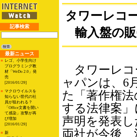
タワーレコ
記事検索
輸入盤の販
最新ニュース
■
レゴ、小学生向け
タワーレコー
プログラミング教
材「WeDo 2.0」発
売
ャパンは、6
[2016/01/29]
た「著作権法
■
マクロウイルスを
知らない世代の社
員が狙われる？
する法律案」
「Office文書を開い
て感染」攻撃が再
声明を発表し
び増加
[2016/01/29]
両社が今後、
■
新