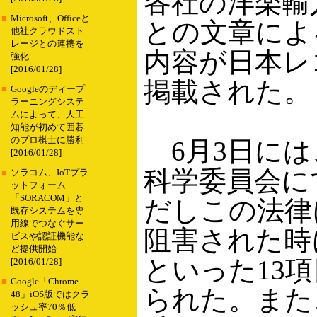
各社の洋楽輸
■
Microsoft、Officeと
との文章によ
他社クラウドスト
レージとの連携を
内容が日本レ
強化
[2016/01/28]
掲載された。
■
Googleのディープ
ラーニングシステ
ムによって、人工
知能が初めて囲碁
のプロ棋士に勝利
6月3日には
[2016/01/28]
科学委員会に
■
ソラコム、IoTプラ
ットフォーム
「SORACOM」と
だしこの法律
既存システムを専
用線でつなぐサー
阻害された時
ビスや認証機能な
ど提供開始
といった13
[2016/01/28]
■
Google「Chrome
られた。また
48」iOS版ではクラ
ッシュ率70％低