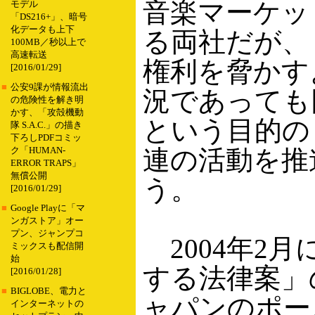
音楽マーケッ
モデル
「DS216+」、暗号
化データも上下
る両社だが、
100MB／秒以上で
高速転送
権利を脅かす
[2016/01/29]
■
公安9課が情報流出
況であっても
の危険性を解き明
かす、「攻殻機動
という目的の
隊 S.A.C.」の描き
下ろしPDFコミッ
連の活動を推
ク「HUMAN-
ERROR TRAPS」
無償公開
う。
[2016/01/29]
■
Google Playに「マ
ンガストア」オー
プン、ジャンプコ
2004年2
ミックスも配信開
始
する法律案」
[2016/01/28]
■
BIGLOBE、電力と
ャパンのポー
インターネットの