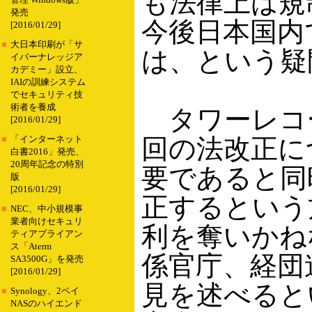
も法律上は規
管理 Windows版」
発売
今後日本国内
[2016/01/29]
■
大日本印刷が「サ
は、という疑
イバーナレッジア
カデミー」設立、
IAIの訓練システム
でセキュリティ技
術者を養成
タワーレコー
[2016/01/29]
回の法改正に
■
「インターネット
白書2016」発売、
20周年記念の特別
要であると同
版
[2016/01/29]
正するという
■
NEC、中小規模事
業者向けセキュリ
利を奪いかね
ティアプライアン
ス「Aterm
係官庁、経団
SA3500G」を発売
[2016/01/29]
見を述べると
■
Synology、2ベイ
NASのハイエンド