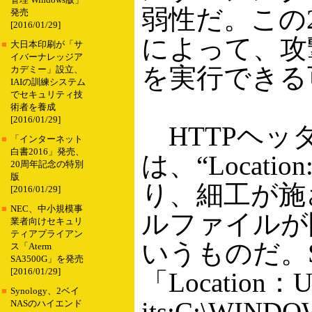
管理 Windows版」
弱性だ。この
発売
[2016/01/29]
によって、攻
■
大日本印刷が「サ
イバーナレッジア
を実行できる
カデミー」設立、
IAIの訓練システム
でセキュリティ技
術者を養成
[2016/01/29]
HTTPヘッ
■
「インターネット
白書2016」発売、
は、“Locat
20周年記念の特別
版
り、細工が施
[2016/01/29]
■
NEC、中小規模事
ルファイルが
業者向けセキュリ
ティアプライアン
いうものだ。S
ス「Aterm
SA3500G」を発売
[2016/01/29]
「Location：U
■
Synology、2ベイ
its:C:\WINDOW
NASのハイエンド