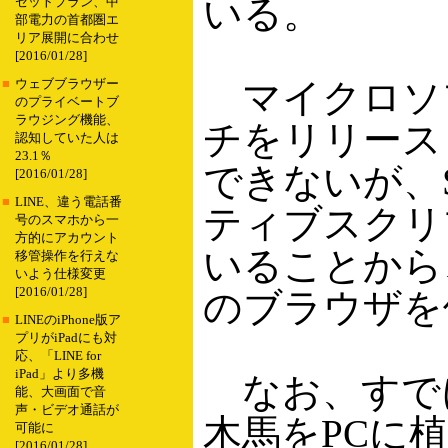
いる。
セットプラン、中
部電力の首都圏エ
リア展開に合わせ
[2016/01/28]
マイクロソ
■
ウェブブラウザー
のプライベートブ
ラウジング機能、
チをリリース
認知していた人は
23.1％
できないが、S
[2016/01/28]
■
LINE、違う電話番
ティブスクリ
号のスマホから一
方的にアカウント
いることから
移管操作を行えな
いよう仕様変更
[2016/01/28]
のブラウザを
■
LINEのiPhone版ア
プリがiPadにも対
応、「LINE for
iPad」より多機
なお、すで
能、大画面で音
声・ビデオ通話が
木馬をPCに
可能に
[2016/01/28]