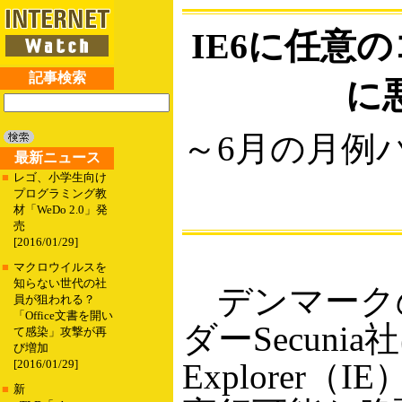
IE6に任意
記事検索
に
～6月の月例
最新ニュース
■
レゴ、小学生向け
プログラミング教
材「WeDo 2.0」発
売
[2016/01/29]
■
マクロウイルスを
知らない世代の社
デンマーク
員が狙われる？
「Office文書を開い
ダーSecunia社
て感染」攻撃が再
び増加
Explorer
[2016/01/29]
■
新