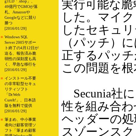
実行可能な脆
gTLD「.shop」、
49億円でGMOが落
札、Amazonや
した。マイク
Googleなどに競り
勝つ
したセキュリ
[2016/01/29]
■
Windows SQL
（パッチ）に
Server 2005サポー
ト終了の4月12日が
正するパッチ
迫る、報告済み脆
弱性の深刻度も高
この問題を根
く、早急な移行を
[2016/01/29]
■
インストール不要
の非常駐型セキュ
Secunia
リティソフト
「Dr.Web
CureIt!」、日本語
性を組み合わ
版を無料で提供
[2016/01/29]
ヘッダーの処
■
筆まめ、中小事業
者向け顧客管理ソ
スゾーンスク
フト「筆まめ顧客