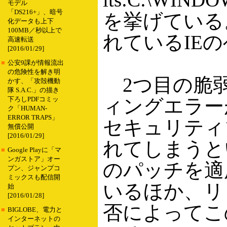
モデル
「DS216+」、暗号
を挙げている
化データも上下
100MB／秒以上で
れているIE
高速転送
[2016/01/29]
■
公安9課が情報流出
の危険性を解き明
2つ目の脆弱
かす、「攻殻機動
隊 S.A.C.」の描き
ィングエラー
下ろしPDFコミッ
ク「HUMAN-
ERROR TRAPS」
セキュリティ
無償公開
[2016/01/29]
れてしまうとい
■
Google Playに「マ
ンガストア」オー
のパッチを適
プン、ジャンプコ
ミックスも配信開
いるほか、リ
始
[2016/01/28]
否によってこ
■
BIGLOBE、電力と
インターネットの