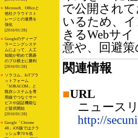
で公開されて
■
Microsoft、Officeと
他社クラウドスト
いるため、イ
レージとの連携を
強化
きるWebサ
[2016/01/28]
■
Googleのディープ
意や、回避策
ラーニングシステ
ムによって、人工
知能が初めて囲碁
のプロ棋士に勝利
関連情報
[2016/01/28]
■
ソラコム、IoTプラ
ットフォーム
「SORACOM」と
■
URL
既存システムを専
用線でつなぐサー
ニュースリ
ビスや認証機能な
ど提供開始
[2016/01/28]
http://secun
■
Google「Chrome
48」iOS版ではクラ
ッシュ率70％低