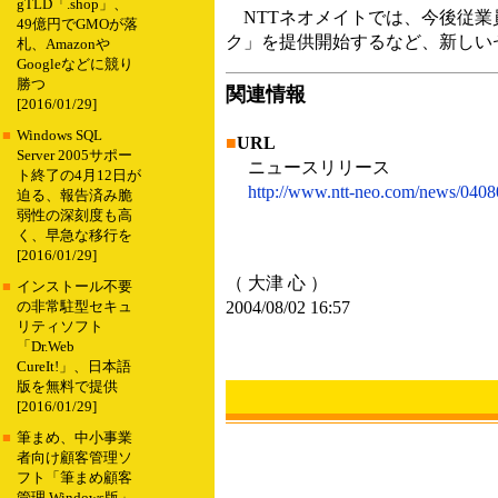
gTLD「.shop」、
NTTネオメイトでは、今後従業
49億円でGMOが落
ク」を提供開始するなど、新しい
札、Amazonや
Googleなどに競り
勝つ
関連情報
[2016/01/29]
■
Windows SQL
■
URL
Server 2005サポー
ニュースリリース
ト終了の4月12日が
http://www.ntt-neo.com/news/0408
迫る、報告済み脆
弱性の深刻度も高
く、早急な移行を
[2016/01/29]
（ 大津 心 ）
■
インストール不要
2004/08/02 16:57
の非常駐型セキュ
リティソフト
「Dr.Web
CureIt!」、日本語
版を無料で提供
[2016/01/29]
■
筆まめ、中小事業
者向け顧客管理ソ
フト「筆まめ顧客