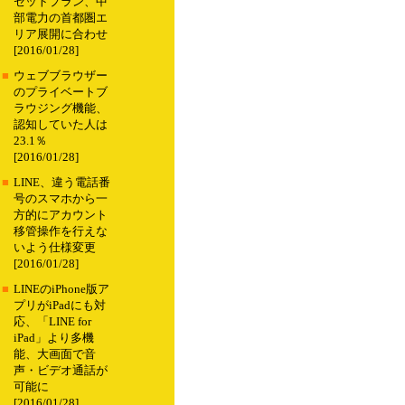
セットプラン、中
部電力の首都圏エ
リア展開に合わせ
[2016/01/28]
■
ウェブブラウザー
のプライベートブ
ラウジング機能、
認知していた人は
23.1％
[2016/01/28]
■
LINE、違う電話番
号のスマホから一
方的にアカウント
移管操作を行えな
いよう仕様変更
[2016/01/28]
■
LINEのiPhone版ア
プリがiPadにも対
応、「LINE for
iPad」より多機
能、大画面で音
声・ビデオ通話が
可能に
[2016/01/28]