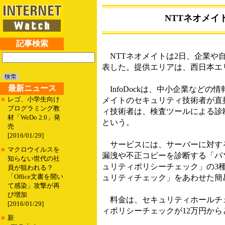
NTTネオメイ
記事検索
NTTネオメイトは2日、企業や自
表した。提供エリアは、西日本エ
最新ニュース
InfoDockは、中小企業など
■
レゴ、小学生向け
メイトのセキュリティ技術者が直
プログラミング教
ィ技術者は、検査ツールによる診
材「WeDo 2.0」発
という。
売
[2016/01/29]
サービスには、サーバーに対する
■
マクロウイルスを
漏洩や不正コピーを診断する「パ
知らない世代の社
ュリティポリシーチェック」の3
員が狙われる？
「Office文書を開い
ュリティチェック」をあわせた簡
て感染」攻撃が再
び増加
料金は、セキュリティホールチェ
[2016/01/29]
ィポリシーチェックが12万円から
■
新