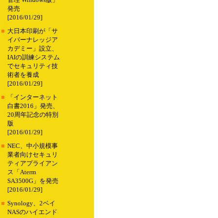
管理 Windows版」
発売
[2016/01/29]
■
大日本印刷が「サ
イバーナレッジア
カデミー」設立、
IAIの訓練システム
でセキュリティ技
術者を養成
[2016/01/29]
■
「インターネット
白書2016」発売、
20周年記念の特別
版
[2016/01/29]
■
NEC、中小規模事
業者向けセキュリ
ティアプライアン
ス「Aterm
SA3500G」を発売
[2016/01/29]
■
Synology、2ベイ
NASのハイエンド