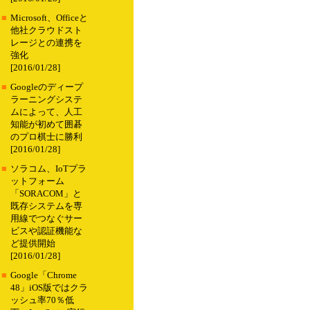
■
Microsoft、Officeと
他社クラウドスト
レージとの連携を
強化
[2016/01/28]
■
Googleのディープ
ラーニングシステ
ムによって、人工
知能が初めて囲碁
のプロ棋士に勝利
[2016/01/28]
■
ソラコム、IoTプラ
ットフォーム
「SORACOM」と
既存システムを専
用線でつなぐサー
ビスや認証機能な
ど提供開始
[2016/01/28]
■
Google「Chrome
48」iOS版ではクラ
ッシュ率70％低