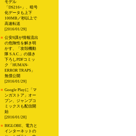
モデル
「DS216+」、暗号
化データも上下
100MB／秒以上で
高速転送
[2016/01/29]
■
公安9課が情報流出
の危険性を解き明
かす、「攻殻機動
隊 S.A.C.」の描き
下ろしPDFコミッ
ク「HUMAN-
ERROR TRAPS」
無償公開
[2016/01/29]
■
Google Playに「マ
ンガストア」オー
プン、ジャンプコ
ミックスも配信開
始
[2016/01/28]
■
BIGLOBE、電力と
インターネットの