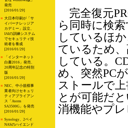
管理 Windows版」
発売
完全復元PRO
[2016/01/29]
■
大日本印刷が「サ
ら同時に検索
イバーナレッジア
カデミー」設立、
しているほか
IAIの訓練システム
でセキュリティ技
術者を養成
ているため、
[2016/01/29]
している。C
■
「インターネット
白書2016」発売、
20周年記念の特別
め、突然PC
版
[2016/01/29]
ストールで上
■
NEC、中小規模事
業者向けセキュリ
とが可能だと
ティアプライアン
ス「Aterm
消機能やプレ
SA3500G」を発売
[2016/01/29]
■
Synology、2ベイ
NASのハイエンド