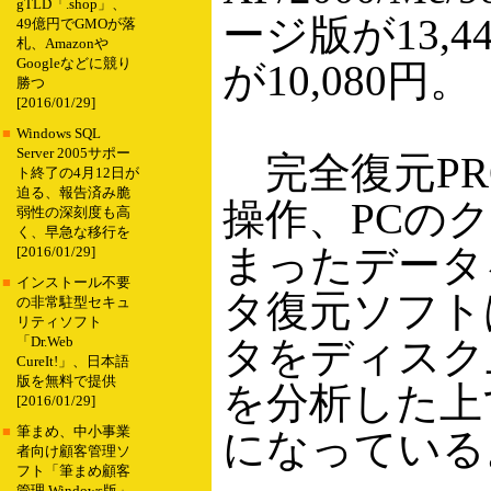
gTLD「.shop」、
ージ版が13,
49億円でGMOが落
札、Amazonや
Googleなどに競り
が10,080円。
勝つ
[2016/01/29]
■
Windows SQL
Server 2005サポー
完全復元PRO
ト終了の4月12日が
迫る、報告済み脆
操作、PCの
弱性の深刻度も高
く、早急な移行を
まったデータ
[2016/01/29]
■
インストール不要
タ復元ソフト
の非常駐型セキュ
リティソフト
タをディスク
「Dr.Web
CureIt!」、日本語
版を無料で提供
を分析した上
[2016/01/29]
■
筆まめ、中小事業
になっている
者向け顧客管理ソ
フト「筆まめ顧客