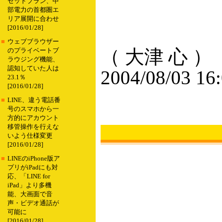
セットプラン、中
部電力の首都圏エ
リア展開に合わせ
[2016/01/28]
■
ウェブブラウザー
（ 大津 心 ）
のプライベートブ
ラウジング機能、
認知していた人は
2004/08/03 16
23.1％
[2016/01/28]
■
LINE、違う電話番
号のスマホから一
方的にアカウント
移管操作を行えな
いよう仕様変更
[2016/01/28]
■
LINEのiPhone版ア
プリがiPadにも対
応、「LINE for
iPad」より多機
能、大画面で音
声・ビデオ通話が
可能に
[2016/01/28]