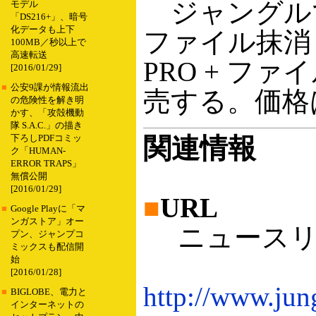
ジャングル
モデル
「DS216+」、暗号
化データも上下
ファイル抹消 
100MB／秒以上で
高速転送
PRO + ファ
[2016/01/29]
■
公安9課が情報流出
売する。価格は
の危険性を解き明
かす、「攻殻機動
隊 S.A.C.」の描き
関連情報
下ろしPDFコミッ
ク「HUMAN-
ERROR TRAPS」
無償公開
[2016/01/29]
■
URL
■
Google Playに「マ
ンガストア」オー
ニュースリ
プン、ジャンプコ
ミックスも配信開
始
[2016/01/28]
http://www.jun
■
BIGLOBE、電力と
インターネットの