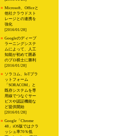
■
Microsoft、Officeと
他社クラウドスト
レージとの連携を
強化
[2016/01/28]
■
Googleのディープ
ラーニングシステ
ムによって、人工
知能が初めて囲碁
のプロ棋士に勝利
[2016/01/28]
■
ソラコム、IoTプラ
ットフォーム
「SORACOM」と
既存システムを専
用線でつなぐサー
ビスや認証機能な
ど提供開始
[2016/01/28]
■
Google「Chrome
48」iOS版ではクラ
ッシュ率70％低