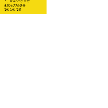
下、JavaScript実行
速度も大幅改善
[2016/01/28]