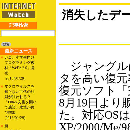
消失したデ
記事検索
最新ニュース
■
レゴ、小学生向け
ジャングル
プログラミング教
材「WeDo 2.0」発
売
タを高い復元
[2016/01/29]
復元ソフト「完
■
マクロウイルスを
知らない世代の社
員が狙われる？
8月19日よ
「Office文書を開い
て感染」攻撃が再
た。対応OSは、
び増加
[2016/01/29]
XP/2000/M
■
新