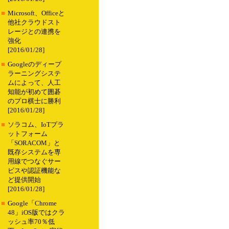
■
Microsoft、Officeと
他社クラウドスト
レージとの連携を
強化
[2016/01/28]
■
Googleのディープ
ラーニングシステ
ムによって、人工
知能が初めて囲碁
のプロ棋士に勝利
[2016/01/28]
■
ソラコム、IoTプラ
ットフォーム
「SORACOM」と
既存システムを専
用線でつなぐサー
ビスや認証機能な
ど提供開始
[2016/01/28]
■
Google「Chrome
48」iOS版ではクラ
ッシュ率70％低