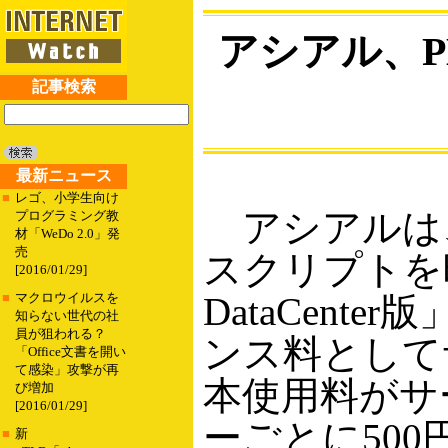
アシアル、
記事検索
最新ニュース
■
レゴ、小学生向け
アシアルは、
プログラミング教
材「WeDo 2.0」発
売
スクリプトを暗号化
[2016/01/29]
DataCen
■
マクロウイルスを
知らない世代の社
員が狙われる？
ンス料としてサ
「Office文書を開い
て感染」攻撃が再
本使用料がサー
び増加
[2016/01/29]
ーごとに500
■
新