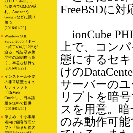
gTLD「.shop」、
FreeBSDに
49億円でGMOが落
札、Amazonや
Googleなどに競り
勝つ
[2016/01/29]
ionCube 
■
Windows SQL
Server 2005サポー
上で、コンパ
ト終了の4月12日が
迫る、報告済み脆
態にするセキ
弱性の深刻度も高
く、早急な移行を
けのDataC
[2016/01/29]
■
インストール不要
サーバーのユ
の非常駐型セキュ
リティソフト
リプトを暗号
「Dr.Web
CureIt!」、日本語
版を無料で提供
スを用意。暗
[2016/01/29]
■
筆まめ、中小事業
のみ動作可能
者向け顧客管理ソ
フト「筆まめ顧客