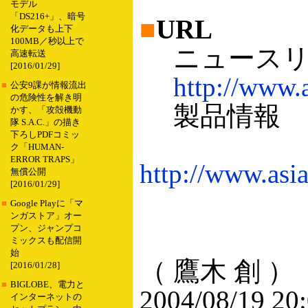
モデル
「DS216+」、暗号
■
URL
化データも上下
100MB／秒以上で
ニュースリ
高速転送
[2016/01/29]
http://www.
■
公安9課が情報流出
の危険性を解き明
製品情報
かす、「攻殻機動
隊 S.A.C.」の描き
下ろしPDFコミッ
ク「HUMAN-
ERROR TRAPS」
http://www.asia
無償公開
[2016/01/29]
■
Google Playに「マ
ンガストア」オー
プン、ジャンプコ
ミックスも配信開
始
（ 鷹木 創 ）
[2016/01/28]
■
BIGLOBE、電力と
2004/08/19 20
インターネットの