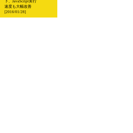
下、JavaScript実行
速度も大幅改善
[2016/01/28]