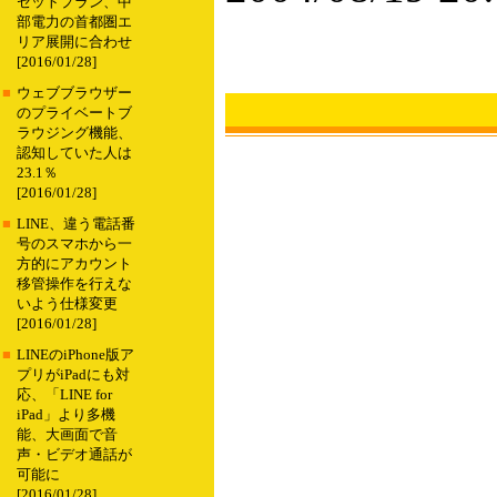
セットプラン、中
部電力の首都圏エ
リア展開に合わせ
[2016/01/28]
■
ウェブブラウザー
のプライベートブ
ラウジング機能、
認知していた人は
23.1％
[2016/01/28]
■
LINE、違う電話番
号のスマホから一
方的にアカウント
移管操作を行えな
いよう仕様変更
[2016/01/28]
■
LINEのiPhone版ア
プリがiPadにも対
応、「LINE for
iPad」より多機
能、大画面で音
声・ビデオ通話が
可能に
[2016/01/28]