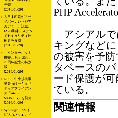
ている。また、
管理 Windows版」
発売
PHP Accel
[2016/01/29]
■
大日本印刷が「サ
イバーナレッジア
カデミー」設立、
アシアルでは、
IAIの訓練システム
でセキュリティ技
術者を養成
キングなどに
[2016/01/29]
の被害を予防
■
「インターネット
白書2016」発売、
20周年記念の特別
タベースのパ
版
[2016/01/29]
ード保護が可
■
NEC、中小規模事
業者向けセキュリ
ている。
ティアプライアン
ス「Aterm
SA3500G」を発売
[2016/01/29]
関連情報
■
Synology、2ベイ
NASのハイエンド