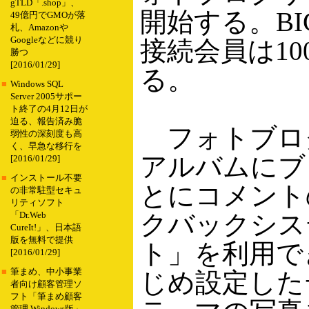
gTLD「.shop」、
開始する。BI
49億円でGMOが落
札、Amazonや
Googleなどに競り
接続会員は1
勝つ
[2016/01/29]
る。
■
Windows SQL
Server 2005サポー
ト終了の4月12日が
迫る、報告済み脆
フォトブロ
弱性の深刻度も高
く、早急な移行を
アルバムにブ
[2016/01/29]
■
インストール不要
とにコメント
の非常駐型セキュ
リティソフト
クバックシス
「Dr.Web
CureIt!」、日本語
版を無料で提供
ト」を利用で
[2016/01/29]
■
筆まめ、中小事業
じめ設定した
者向け顧客管理ソ
フト「筆まめ顧客