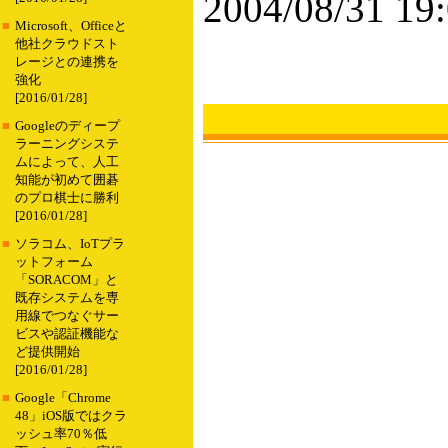
2004/08/31 19
■
Microsoft、Officeと
他社クラウドスト
レージとの連携を
強化
[2016/01/28]
■
Googleのディープ
ラーニングシステ
ムによって、人工
知能が初めて囲碁
のプロ棋士に勝利
[2016/01/28]
■
ソラコム、IoTプラ
ットフォーム
「SORACOM」と
既存システムを専
用線でつなぐサー
ビスや認証機能な
ど提供開始
[2016/01/28]
■
Google「Chrome
48」iOS版ではクラ
ッシュ率70％低