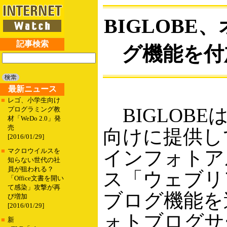
BIGLOB
記事検索
グ機能を付
最新ニュース
■
レゴ、小学生向け
BIGLOBE
プログラミング教
材「WeDo 2.0」発
売
向けに提供し
[2016/01/29]
インフォトア
■
マクロウイルスを
知らない世代の社
員が狙われる？
ス「ウェブリ
「Office文書を開い
て感染」攻撃が再
ブログ機能を
び増加
[2016/01/29]
ォトブログサ
■
新