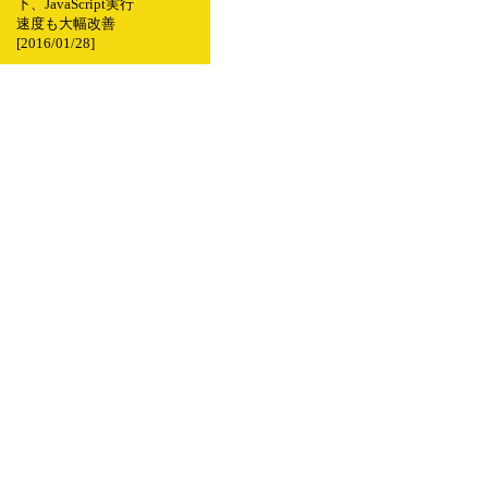
下、JavaScript実行
速度も大幅改善
[2016/01/28]