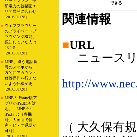
セットプラン、中
できる
部電力の首都圏エ
リア展開に合わせ
関連情報
[2016/01/28]
■
ウェブブラウザー
のプライベートブ
ラウジング機能、
■
URL
認知していた人は
23.1％
[2016/01/28]
ニュースリ
■
LINE、違う電話番
号のスマホから一
方的にアカウント
移管操作を行えな
http://www.nec
いよう仕様変更
[2016/01/28]
■
LINEのiPhone版ア
プリがiPadにも対
応、「LINE for
iPad」より多機
能、大画面で音
（ 大久保有規
声・ビデオ通話が
可能に
[2016/01/28]