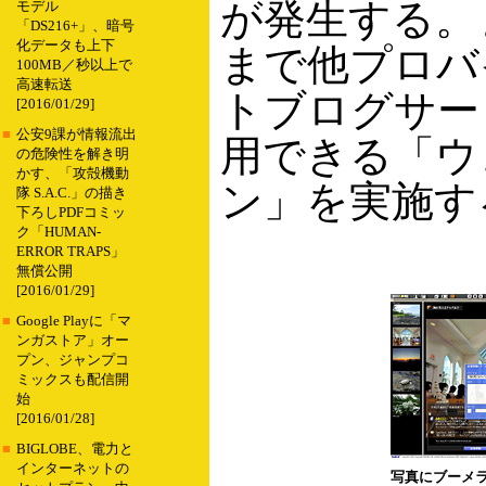
が発生する。ま
モデル
「DS216+」、暗号
化データも上下
まで他プロバ
100MB／秒以上で
高速転送
トブログサー
[2016/01/29]
■
公安9課が情報流出
用できる「ウ
の危険性を解き明
かす、「攻殻機動
ン」を実施す
隊 S.A.C.」の描き
下ろしPDFコミッ
ク「HUMAN-
ERROR TRAPS」
無償公開
[2016/01/29]
■
Google Playに「マ
ンガストア」オー
プン、ジャンプコ
ミックスも配信開
始
[2016/01/28]
■
BIGLOBE、電力と
インターネットの
写真にブーメ