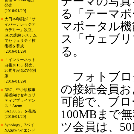
テーマの写真
管理 Windows版」
発売
る「テーマポ
[2016/01/29]
■
大日本印刷が「サ
マポータル機
イバーナレッジア
カデミー」設立、
ス「ウェブリ
IAIの訓練システム
でセキュリティ技
術者を養成
る。
[2016/01/29]
■
「インターネット
白書2016」発売、
20周年記念の特別
フォトブログ
版
[2016/01/29]
の接続会員お
■
NEC、中小規模事
業者向けセキュリ
可能で、ブロ
ティアプライアン
ス「Aterm
100MBま
SA3500G」を発売
[2016/01/29]
ツ会員は、50
■
Synology、2ベイ
NASのハイエンド