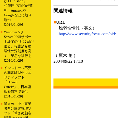
gTLD「.shop」、
49億円でGMOが落
関連情報
札、Amazonや
Googleなどに競り
勝つ
■
URL
[2016/01/29]
脆弱性情報（英文）
■
Windows SQL
http://www.securityfocus.com/bid/
Server 2005サポー
ト終了の4月12日が
迫る、報告済み脆
弱性の深刻度も高
（ 鷹木 創 ）
く、早急な移行を
[2016/01/29]
2004/09/22 17:10
■
インストール不要
の非常駐型セキュ
リティソフト
「Dr.Web
CureIt!」、日本語
版を無料で提供
[2016/01/29]
■
筆まめ、中小事業
者向け顧客管理ソ
フト「筆まめ顧客