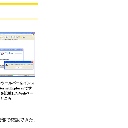
leツールバーをインス
rnetExplorerでサ
を記載したWebペー
たところ
編集部で確認できた。