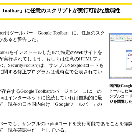
le Toolbar」に任意のスクリプトが実行可能な脆弱性
Explorer用ツールバー「Google Toolbar」に、任意のスク
があると警告した。
olbarをインストールしたIEで特定のWebサイトを
iptが実行されてしまう、もしくは任意のHTMLファ
urityFocusでは、サンプルのexploitコードも
に関する修正プログラムは現時点で公表されてい
国内版Goog
存在するGoogle Toolbarのバージョン「1.1.x」の
トールしたInte
ンプルコード
e Toolbarはインターネットに接続していれば自動的に最
ジを閲覧し
、現在の日本国内向け「Googleツールバー」の
バーでも、サンプルのexploitコードを実行可能であることを
て「現在確認中だ」としている。