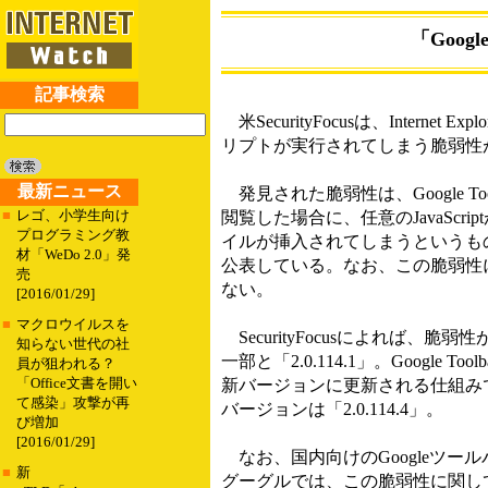
「Goog
記事検索
米SecurityFocusは、Internet 
リプトが実行されてしまう脆弱性
最新ニュース
発見された脆弱性は、Google To
■
レゴ、小学生向け
閲覧した場合に、任意のJavaScr
プログラミング教
イルが挿入されてしまうというもの。Sec
材「WeDo 2.0」発
公表している。なお、この脆弱性
売
ない。
[2016/01/29]
■
マクロウイルスを
SecurityFocusによれば、脆弱性が
知らない世代の社
一部と「2.0.114.1」。Googl
員が狙われる？
「Office文書を開い
新バージョンに更新される仕組みで
て感染」攻撃が再
バージョンは「2.0.114.4」。
び増加
[2016/01/29]
なお、国内向けのGoogleツール
■
新
グーグルでは、この脆弱性に関し