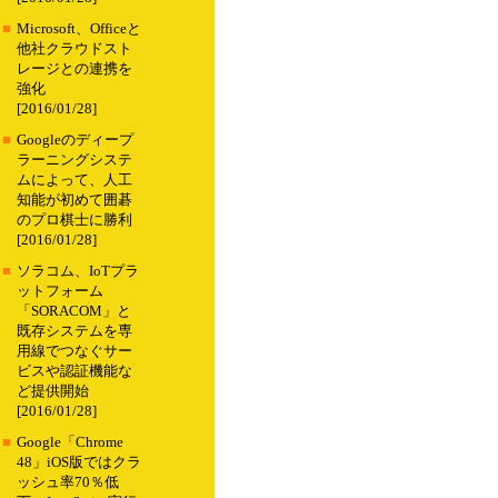
■
Microsoft、Officeと
他社クラウドスト
レージとの連携を
強化
[2016/01/28]
■
Googleのディープ
ラーニングシステ
ムによって、人工
知能が初めて囲碁
のプロ棋士に勝利
[2016/01/28]
■
ソラコム、IoTプラ
ットフォーム
「SORACOM」と
既存システムを専
用線でつなぐサー
ビスや認証機能な
ど提供開始
[2016/01/28]
■
Google「Chrome
48」iOS版ではクラ
ッシュ率70％低