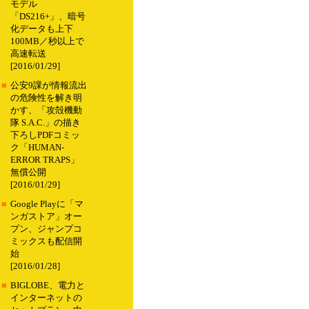
モデル
「DS216+」、暗号
化データも上下
100MB／秒以上で
高速転送
[2016/01/29]
■
公安9課が情報流出
の危険性を解き明
かす、「攻殻機動
隊 S.A.C.」の描き
下ろしPDFコミッ
ク「HUMAN-
ERROR TRAPS」
無償公開
[2016/01/29]
■
Google Playに「マ
ンガストア」オー
プン、ジャンプコ
ミックスも配信開
始
[2016/01/28]
■
BIGLOBE、電力と
インターネットの