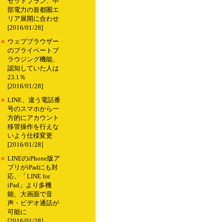
セットプラン、中
部電力の首都圏エ
リア展開に合わせ
[2016/01/28]
■
ウェブブラウザー
のプライベートブ
ラウジング機能、
認知していた人は
23.1％
[2016/01/28]
■
LINE、違う電話番
号のスマホから一
方的にアカウント
移管操作を行えな
いよう仕様変更
[2016/01/28]
■
LINEのiPhone版ア
プリがiPadにも対
応、「LINE for
iPad」より多機
能、大画面で音
声・ビデオ通話が
可能に
[2016/01/28]