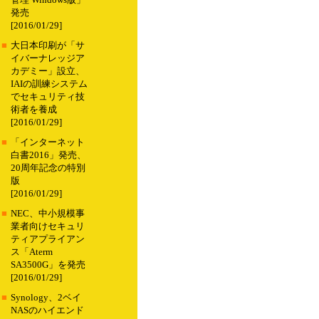
管理 Windows版」
発売
[2016/01/29]
■
大日本印刷が「サ
イバーナレッジア
カデミー」設立、
IAIの訓練システム
でセキュリティ技
術者を養成
[2016/01/29]
■
「インターネット
白書2016」発売、
20周年記念の特別
版
[2016/01/29]
■
NEC、中小規模事
業者向けセキュリ
ティアプライアン
ス「Aterm
SA3500G」を発売
[2016/01/29]
■
Synology、2ベイ
NASのハイエンド