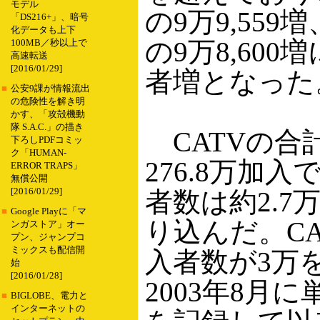
モデル
の9万9,559増
「DS216+」、暗号
化データも上下
の9万8,600
100MB／秒以上で
高速転送
[2016/01/29]
者増となった
■
公安9課が情報流出
の危険性を解き明
かす、「攻殻機動
隊 S.A.C.」の描き
CATVの合
下ろしPDFコミッ
ク「HUMAN-
276.8万加
ERROR TRAPS」
無償公開
[2016/01/29]
者数は約2.7
■
Google Playに「マ
り込んだ。C
ンガストア」オー
プン、ジャンプコ
ミックスも配信開
入者数が3万
始
[2016/01/28]
2003年8月に
■
BIGLOBE、電力と
インターネットの