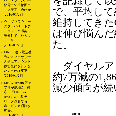
を記録して以
セットプラン、中
部電力の首都圏エ
で、平均して
リア展開に合わせ
[2016/01/28]
維持してきたC
■
ウェブブラウザー
のプライベートブ
は伸び悩んだ
ラウジング機能、
認知していた人は
23.1％
た。
[2016/01/28]
■
LINE、違う電話番
号のスマホから一
方的にアカウント
ダイヤルア
移管操作を行えな
いよう仕様変更
約7万減の1,
[2016/01/28]
■
LINEのiPhone版ア
減少傾向が続
プリがiPadにも対
応、「LINE for
iPad」より多機
能、大画面で音
声・ビデオ通話が
可能に
[2016/01/28]