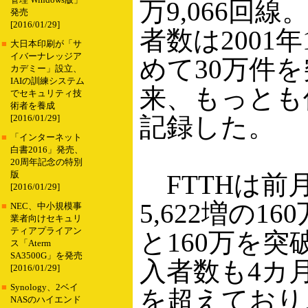
管理 Windows版」
万9,066回
発売
[2016/01/29]
者数は2001
■
大日本印刷が「サ
イバーナレッジア
めて30万件
カデミー」設立、
IAIの訓練システム
来、もっとも
でセキュリティ技
術者を養成
記録した。
[2016/01/29]
■
「インターネット
白書2016」発売、
20周年記念の特別
版
FTTHは前
[2016/01/29]
5,622増の160
■
NEC、中小規模事
業者向けセキュリ
ティアプライアン
と160万を突
ス「Aterm
SA3500G」を発売
入者数も4カ
[2016/01/29]
■
Synology、2ベイ
を超えており、
NASのハイエンド