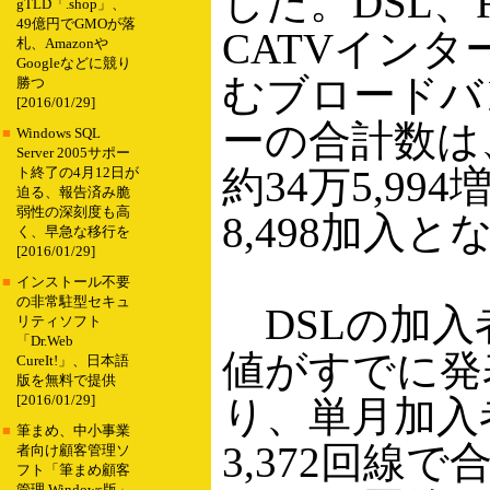
した。DSL、
gTLD「.shop」、
49億円でGMOが落
CATVイン
札、Amazonや
Googleなどに競り
むブロードバ
勝つ
[2016/01/29]
ーの合計数は
■
Windows SQL
Server 2005サポー
約34万5,994増
ト終了の4月12日が
迫る、報告済み脆
弱性の深刻度も高
8,498加入と
く、早急な移行を
[2016/01/29]
■
インストール不要
の非常駐型セキュ
DSLの加入
リティソフト
「Dr.Web
値がすでに発
CureIt!」、日本語
版を無料で提供
[2016/01/29]
り、単月加入
■
筆まめ、中小事業
3,372回線で合
者向け顧客管理ソ
フト「筆まめ顧客