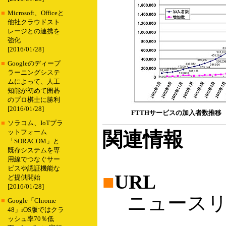
■
Microsoft、Officeと
他社クラウドスト
レージとの連携を
強化
[2016/01/28]
■
Googleのディープ
ラーニングシステ
ムによって、人工
知能が初めて囲碁
のプロ棋士に勝利
[2016/01/28]
FTTHサービスの加入者数推移
■
ソラコム、IoTプラ
関連情報
ットフォーム
「SORACOM」と
既存システムを専
用線でつなぐサー
ビスや認証機能な
■
URL
ど提供開始
[2016/01/28]
ニュースリ
■
Google「Chrome
48」iOS版ではクラ
ッシュ率70％低