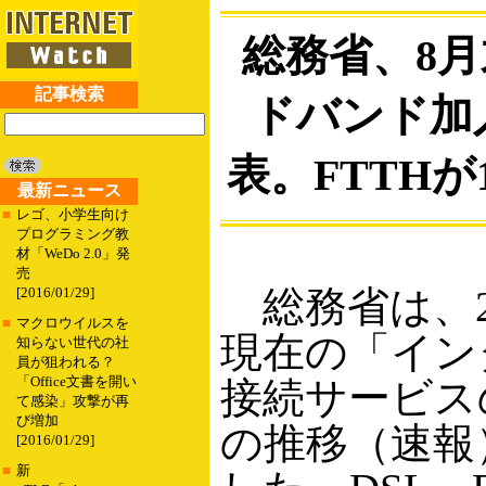
総務省、8
記事検索
ドバンド加
表。FTTHが
最新ニュース
■
レゴ、小学生向け
プログラミング教
材「WeDo 2.0」発
売
総務省は、20
[2016/01/29]
■
マクロウイルスを
現在の「イン
知らない世代の社
員が狙われる？
「Office文書を開い
接続サービス
て感染」攻撃が再
び増加
の推移（速報
[2016/01/29]
■
新