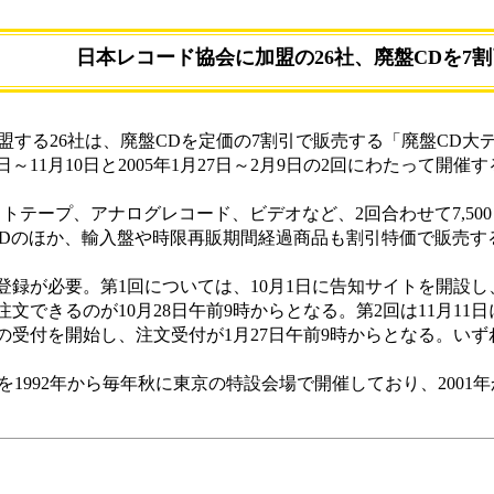
日本レコード協会に加盟の26社、廃盤CDを7
盟する26社は、廃盤CDを定価の7割引で販売する「廃盤CD
日～11月10日と2005年1月27日～2月9日の2回にわたって開催
テープ、アナログレコード、ビデオなど、2回合わせて7,500
CDのほか、輸入盤や時限再販期間経過商品も割引特価で販売す
が必要。第1回については、10月1日に告知サイトを開設し、
できるのが10月28日午前9時からとなる。第2回は11月11日に
の受付を開始し、注文受付が1月27日午前9時からとなる。い
を1992年から毎年秋に東京の特設会場で開催しており、2001