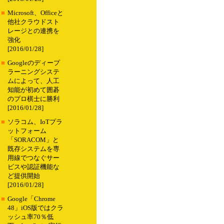
■
Microsoft、Officeと
他社クラウドスト
レージとの連携を
強化
[2016/01/28]
■
Googleのディープ
ラーニングシステ
ムによって、人工
知能が初めて囲碁
のプロ棋士に勝利
[2016/01/28]
■
ソラコム、IoTプラ
ットフォーム
「SORACOM」と
既存システムを専
用線でつなぐサー
ビスや認証機能な
ど提供開始
[2016/01/28]
■
Google「Chrome
48」iOS版ではクラ
ッシュ率70％低