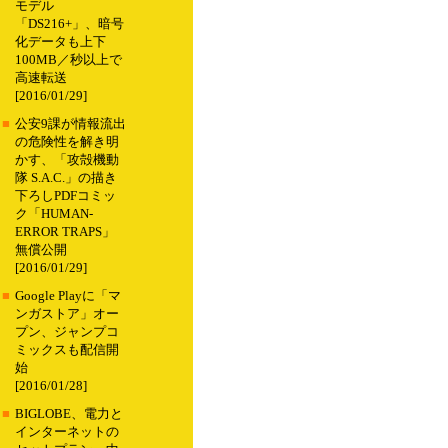
モデル
「DS216+」、暗号
化データも上下
100MB／秒以上で
高速転送
[2016/01/29]
■
公安9課が情報流出
の危険性を解き明
かす、「攻殻機動
隊 S.A.C.」の描き
下ろしPDFコミッ
ク「HUMAN-
ERROR TRAPS」
無償公開
[2016/01/29]
■
Google Playに「マ
ンガストア」オー
プン、ジャンプコ
ミックスも配信開
始
[2016/01/28]
■
BIGLOBE、電力と
インターネットの