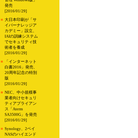
管理 Windows版」
発売
[2016/01/29]
■
大日本印刷が「サ
イバーナレッジア
カデミー」設立、
IAIの訓練システム
でセキュリティ技
術者を養成
[2016/01/29]
■
「インターネット
白書2016」発売、
20周年記念の特別
版
[2016/01/29]
■
NEC、中小規模事
業者向けセキュリ
ティアプライアン
ス「Aterm
SA3500G」を発売
[2016/01/29]
■
Synology、2ベイ
NASのハイエンド