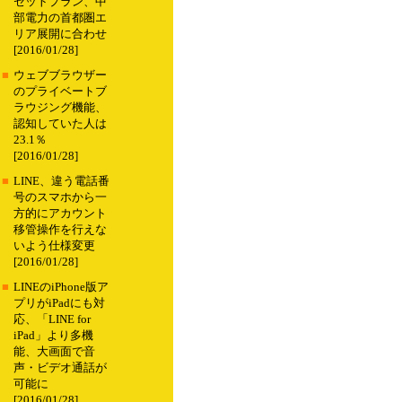
セットプラン、中
部電力の首都圏エ
リア展開に合わせ
[2016/01/28]
■
ウェブブラウザー
のプライベートブ
ラウジング機能、
認知していた人は
23.1％
[2016/01/28]
■
LINE、違う電話番
号のスマホから一
方的にアカウント
移管操作を行えな
いよう仕様変更
[2016/01/28]
■
LINEのiPhone版ア
プリがiPadにも対
応、「LINE for
iPad」より多機
能、大画面で音
声・ビデオ通話が
可能に
[2016/01/28]