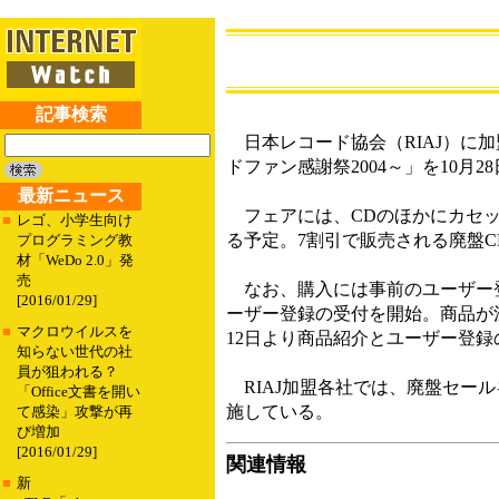
記事検索
日本レコード協会（RIAJ）に加
ドファン感謝祭2004～」を10月28
最新ニュース
フェアには、CDのほかにカセット
■
レゴ、小学生向け
る予定。7割引で販売される廃盤
プログラミング教
材「WeDo 2.0」発
売
なお、購入には事前のユーザー登録
[2016/01/29]
ーザー登録の受付を開始。商品が注文
■
マクロウイルスを
12日より商品紹介とユーザー登録
知らない世代の社
員が狙われる？
RIAJ加盟各社では、廃盤セール
「Office文書を開い
施している。
て感染」攻撃が再
び増加
[2016/01/29]
関連情報
■
新