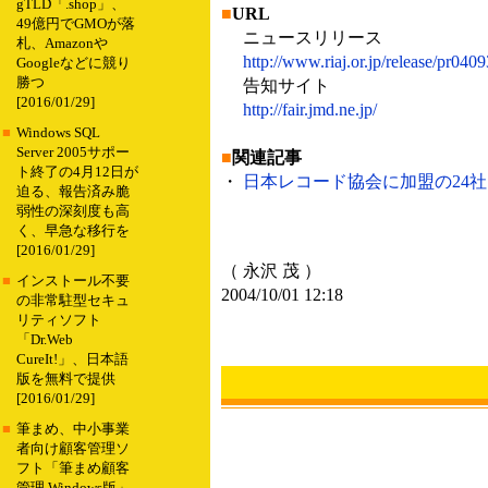
gTLD「.shop」、
■
URL
49億円でGMOが落
ニュースリリース
札、Amazonや
http://www.riaj.or.jp/release/pr040
Googleなどに競り
勝つ
告知サイト
[2016/01/29]
http://fair.jmd.ne.jp/
■
Windows SQL
Server 2005サポー
■
関連記事
ト終了の4月12日が
・
日本レコード協会に加盟の24社、
迫る、報告済み脆
弱性の深刻度も高
く、早急な移行を
[2016/01/29]
（ 永沢 茂 ）
■
インストール不要
2004/10/01 12:18
の非常駐型セキュ
リティソフト
「Dr.Web
CureIt!」、日本語
版を無料で提供
[2016/01/29]
■
筆まめ、中小事業
者向け顧客管理ソ
フト「筆まめ顧客