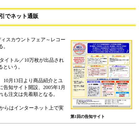
割引でネット通販
大ディスカウントフェア～レコー
する。
タイトル／10万枚が出品され
るという。
10月13日より商品紹介とユ
告知サイト開設、2005年1月
ずれも注文は先着順となる。
年からはインターネット上で実
第1回の告知サイト