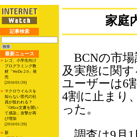
家庭
記事検索
最新ニュース
BCNの市場
■
レゴ、小学生向け
プログラミング教
及実態に関す
材「WeDo 2.0」発
売
ユーザーは6
[2016/01/29]
■
マクロウイルスを
4割に止まり
知らない世代の社
員が狙われる？
った。
「Office文書を開い
て感染」攻撃が再
び増加
[2016/01/29]
調査は9月1日
■
新