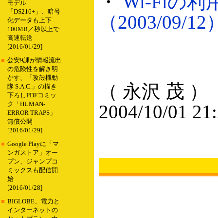
・
Wi-Fi
モデル
「DS216+」、暗号
（2003/09/12
化データも上下
100MB／秒以上で
高速転送
[2016/01/29]
■
公安9課が情報流出
の危険性を解き明
かす、「攻殻機動
（ 永沢 茂 ）
隊 S.A.C.」の描き
下ろしPDFコミッ
ク「HUMAN-
2004/10/01 21
ERROR TRAPS」
無償公開
[2016/01/29]
■
Google Playに「マ
ンガストア」オー
プン、ジャンプコ
ミックスも配信開
始
[2016/01/28]
■
BIGLOBE、電力と
インターネットの