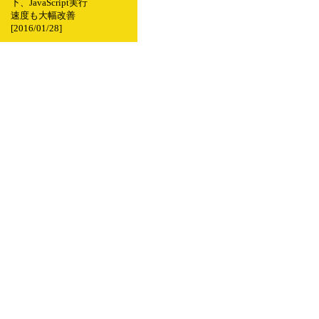
下、JavaScript実行
速度も大幅改善
[2016/01/28]