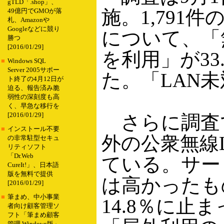
gTLD「.shop」、
施。1,791
49億円でGMOが落
札、Amazonや
Googleなどに競り
について、「無
勝つ
[2016/01/29]
を利用」が33
■
Windows SQL
Server 2005サポー
た。「LAN未
ト終了の4月12日が
迫る、報告済み脆
弱性の深刻度も高
く、早急な移行を
[2016/01/29]
さらに調査で
■
インストール不要
外の公衆無線
の非常駐型セキュ
リティソフト
「Dr.Web
ている。サー
CureIt!」、日本語
版を無料で提供
は高かったも
[2016/01/29]
■
筆まめ、中小事業
14.8％に
者向け顧客管理ソ
フト「筆まめ顧客