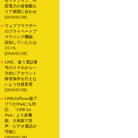
セットプラン、中
部電力の首都圏エ
リア展開に合わせ
[2016/01/28]
■
ウェブブラウザー
のプライベートブ
ラウジング機能、
認知していた人は
23.1％
[2016/01/28]
■
LINE、違う電話番
号のスマホから一
方的にアカウント
移管操作を行えな
いよう仕様変更
[2016/01/28]
■
LINEのiPhone版ア
プリがiPadにも対
応、「LINE for
iPad」より多機
能、大画面で音
声・ビデオ通話が
可能に
[2016/01/28]