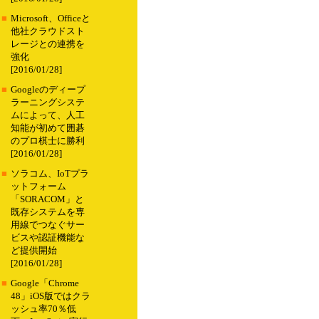
■
Microsoft、Officeと
他社クラウドスト
レージとの連携を
強化
[2016/01/28]
■
Googleのディープ
ラーニングシステ
ムによって、人工
知能が初めて囲碁
のプロ棋士に勝利
[2016/01/28]
■
ソラコム、IoTプラ
ットフォーム
「SORACOM」と
既存システムを専
用線でつなぐサー
ビスや認証機能な
ど提供開始
[2016/01/28]
■
Google「Chrome
48」iOS版ではクラ
ッシュ率70％低