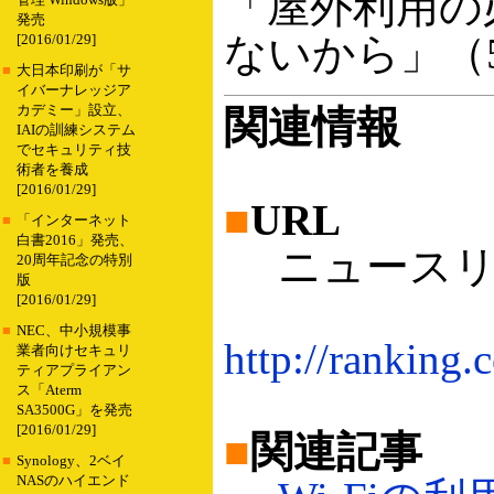
「屋外利用の
管理 Windows版」
発売
ないから」（
[2016/01/29]
■
大日本印刷が「サ
イバーナレッジア
カデミー」設立、
関連情報
IAIの訓練システム
でセキュリティ技
術者を養成
[2016/01/29]
■
URL
■
「インターネット
白書2016」発売、
ニュースリリ
20周年記念の特別
版
[2016/01/29]
■
NEC、中小規模事
http://rankin
業者向けセキュリ
ティアプライアン
ス「Aterm
SA3500G」を発売
[2016/01/29]
■
関連記事
■
Synology、2ベイ
NASのハイエンド