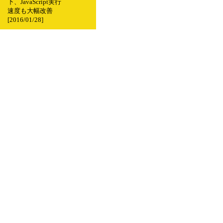
下、JavaScript実行
速度も大幅改善
[2016/01/28]