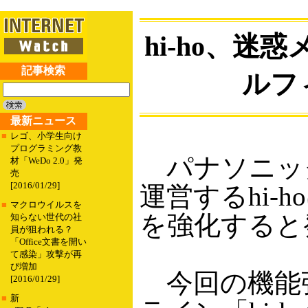
hi-ho、
記事検索
ルフ
最新ニュース
■
レゴ、小学生向け
プログラミング教
パナソニック
材「WeDo 2.0」発
売
[2016/01/29]
運営するhi-
■
マクロウイルスを
を強化すると
知らない世代の社
員が狙われる？
「Office文書を開い
て感染」攻撃が再
び増加
今回の機能強
[2016/01/29]
■
新