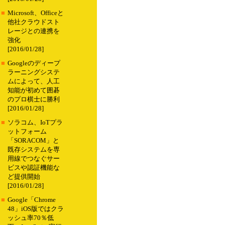
■
Microsoft、Officeと
他社クラウドスト
レージとの連携を
強化
[2016/01/28]
■
Googleのディープ
ラーニングシステ
ムによって、人工
知能が初めて囲碁
のプロ棋士に勝利
[2016/01/28]
■
ソラコム、IoTプラ
ットフォーム
「SORACOM」と
既存システムを専
用線でつなぐサー
ビスや認証機能な
ど提供開始
[2016/01/28]
■
Google「Chrome
48」iOS版ではクラ
ッシュ率70％低