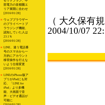
セットプラン、中
部電力の首都圏エ
リア展開に合わせ
[2016/01/28]
（ 大久保有規
■
ウェブブラウザー
のプライベートブ
2004/10/07 22
ラウジング機能、
認知していた人は
23.1％
[2016/01/28]
■
LINE、違う電話番
号のスマホから一
方的にアカウント
移管操作を行えな
いよう仕様変更
[2016/01/28]
■
LINEのiPhone版ア
プリがiPadにも対
応、「LINE for
iPad」より多機
能、大画面で音
声・ビデオ通話が
可能に
[2016/01/28]