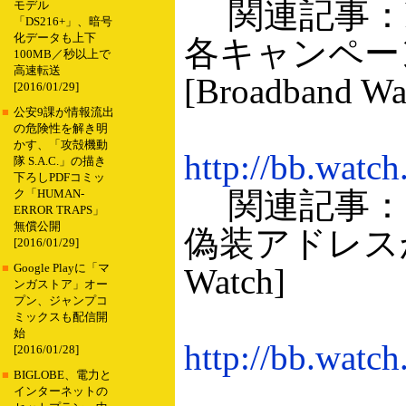
関連記事：hi
モデル
「DS216+」、暗号
化データも上下
各キャンペーン
100MB／秒以上で
高速転送
[Broadband Wa
[2016/01/29]
■
公安9課が情報流出
の危険性を解き明
かす、「攻殻機動
http://bb.watc
隊 S.A.C.」の描き
下ろしPDFコミッ
関連記事：B
ク「HUMAN-
ERROR TRAPS」
無償公開
偽装アドレスか
[2016/01/29]
■
Google Playに「マ
Watch]
ンガストア」オー
プン、ジャンプコ
ミックスも配信開
始
http://bb.watc
[2016/01/28]
■
BIGLOBE、電力と
インターネットの