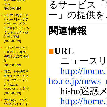
管理 Windows版」
るサービス「
発売
[2016/01/29]
ー」の提供を
■
大日本印刷が「サ
イバーナレッジア
カデミー」設立、
関連情報
IAIの訓練システム
でセキュリティ技
術者を養成
[2016/01/29]
■
URL
■
「インターネット
白書2016」発売、
20周年記念の特別
ニュースリ
版
[2016/01/29]
http://home.
■
NEC、中小規模事
業者向けセキュリ
ho.ne.jp/news_
ティアプライアン
ス「Aterm
hi-ho迷
SA3500G」を発売
[2016/01/29]
http://home.
■
Synology、2ベイ
NASのハイエンド