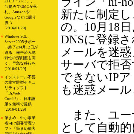
ライン「hi-
gTLD「.shop」、
49億円でGMOが落
新たに制定し
札、Amazonや
Googleなどに競り
の。10月1
勝つ
[2016/01/29]
DNSに登録
■
Windows SQL
Server 2005サポー
ト終了の4月12日が
メールを迷惑
迫る、報告済み脆
弱性の深刻度も高
サーバで拒否
く、早急な移行を
[2016/01/29]
できないIP
■
インストール不要
の非常駐型セキュ
も迷惑メール
リティソフト
「Dr.Web
CureIt!」、日本語
版を無料で提供
[2016/01/29]
また、ユー
■
筆まめ、中小事業
として自動的
者向け顧客管理ソ
フト「筆まめ顧客