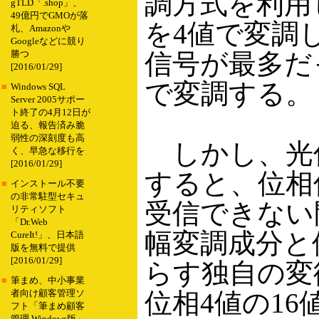
調方式を利用
gTLD「.shop」、
49億円でGMOが落
を4値で変調
札、Amazonや
Googleなどに競り
信号が最多だ
勝つ
[2016/01/29]
で変調する。
■
Windows SQL
Server 2005サポー
ト終了の4月12日が
迫る、報告済み脆
弱性の深刻度も高
しかし、光
く、早急な移行を
[2016/01/29]
すると、位相
■
インストール不要
の非常駐型セキュ
受信できない
リティソフト
「Dr.Web
幅変調成分と
CureIt!」、日本語
版を無料で提供
[2016/01/29]
らす独自の変
■
筆まめ、中小事業
位相4値の1
者向け顧客管理ソ
フト「筆まめ顧客