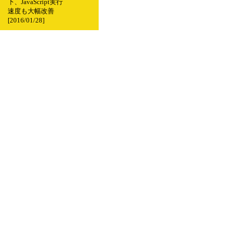
下、JavaScript実行
速度も大幅改善
[2016/01/28]