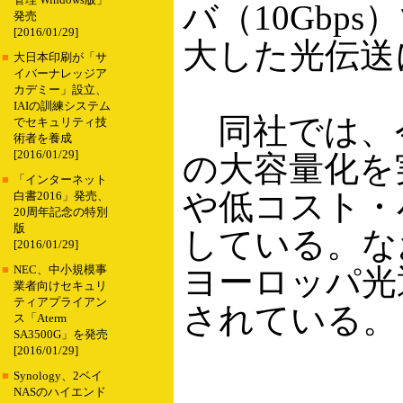
管理 Windows版」
バ（10Gbp
発売
[2016/01/29]
大した光伝送
■
大日本印刷が「サ
イバーナレッジア
カデミー」設立、
IAIの訓練システム
同社では、
でセキュリティ技
術者を養成
[2016/01/29]
の大容量化を
■
「インターネット
や低コスト・
白書2016」発売、
20周年記念の特別
版
している。な
[2016/01/29]
ヨーロッパ光通
■
NEC、中小規模事
業者向けセキュリ
ティアプライアン
されている。
ス「Aterm
SA3500G」を発売
[2016/01/29]
■
Synology、2ベイ
NASのハイエンド