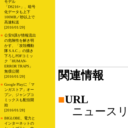
モデル
「DS216+」、暗号
化データも上下
100MB／秒以上で
高速転送
[2016/01/29]
■
公安9課が情報流出
の危険性を解き明
かす、「攻殻機動
隊 S.A.C.」の描き
下ろしPDFコミッ
ク「HUMAN-
ERROR TRAPS」
関連情報
無償公開
[2016/01/29]
■
Google Playに「マ
ンガストア」オー
プン、ジャンプコ
■
URL
ミックスも配信開
始
ニュースリ
[2016/01/28]
■
BIGLOBE、電力と
インターネットの