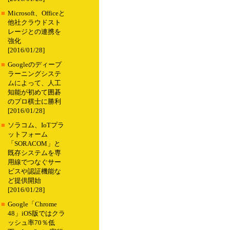
■
Microsoft、Officeと
他社クラウドスト
レージとの連携を
強化
[2016/01/28]
■
Googleのディープ
ラーニングシステ
ムによって、人工
知能が初めて囲碁
のプロ棋士に勝利
[2016/01/28]
■
ソラコム、IoTプラ
ットフォーム
「SORACOM」と
既存システムを専
用線でつなぐサー
ビスや認証機能な
ど提供開始
[2016/01/28]
■
Google「Chrome
48」iOS版ではクラ
ッシュ率70％低