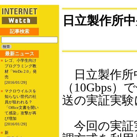
日立製作所中
記事検索
最新ニュース
■
レゴ、小学生向け
プログラミング教
日立製作所中
材「WeDo 2.0」発
売
[2016/01/29]
（10Gbps
■
マクロウイルスを
送の実証実験
知らない世代の社
員が狙われる？
「Office文書を開い
て感染」攻撃が再
び増加
今回の実証実
[2016/01/29]
■
新