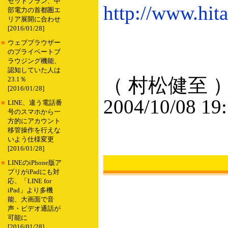
セットプラン、中
http://www.hit
部電力の首都圏エ
リア展開に合わせ
[2016/01/28]
■
ウェブブラウザー
のプライベートブ
ラウジング機能、
認知していた人は
（ 村松健至 
23.1％
[2016/01/28]
2004/10/08 19
■
LINE、違う電話番
号のスマホから一
方的にアカウント
移管操作を行えな
いよう仕様変更
[2016/01/28]
■
LINEのiPhone版ア
プリがiPadにも対
応、「LINE for
iPad」より多機
能、大画面で音
声・ビデオ通話が
可能に
[2016/01/28]