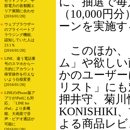
に、抽選で毎月
セットプラン、中
部電力の首都圏エ
（10,000
リア展開に合わせ
[2016/01/28]
ーンを実施す
■
ウェブブラウザー
のプライベートブ
ラウジング機能、
認知していた人は
23.1％
このほか、
[2016/01/28]
ム」や欲しい
■
LINE、違う電話番
号のスマホから一
方的にアカウント
かのユーザー
移管操作を行えな
いよう仕様変更
リスト」にも
[2016/01/28]
■
LINEのiPhone版ア
押井守、菊川
プリがiPadにも対
応、「LINE for
KONISHI
iPad」より多機
能、大画面で音
声・ビデオ通話が
よる商品レビ
可能に
[2016/01/28]