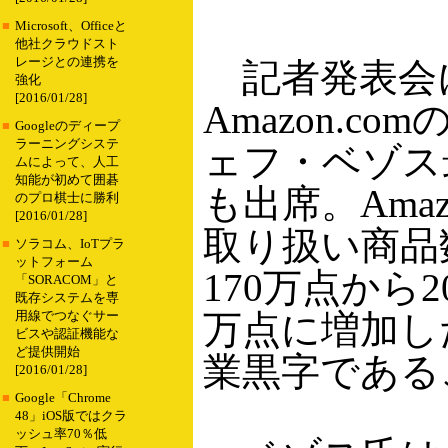
■
Microsoft、Officeと
他社クラウドスト
レージとの連携を
記者発表会
強化
[2016/01/28]
Amazon.c
■
Googleのディープ
ラーニングシステ
ェフ・ベゾス
ムによって、人工
知能が初めて囲碁
も出席。Amazo
のプロ棋士に勝利
[2016/01/28]
取り扱い商品数
■
ソラコム、IoTプラ
ットフォーム
170万点から2
「SORACOM」と
既存システムを専
万点に増加し
用線でつなぐサー
ビスや認証機能な
ど提供開始
業黒字である
[2016/01/28]
■
Google「Chrome
48」iOS版ではクラ
ッシュ率70％低