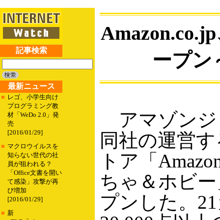
Amazon.
記事検索
ープン～
最新ニュース
■
レゴ、小学生向け
プログラミング教
アマゾンジャ
材「WeDo 2.0」発
売
[2016/01/29]
同社の運営す
■
マクロウイルスを
トア「Amazon
知らない世代の社
員が狙われる？
「Office文書を開い
ちゃ＆ホビー
て感染」攻撃が再
び増加
プンした。2
[2016/01/29]
■
新