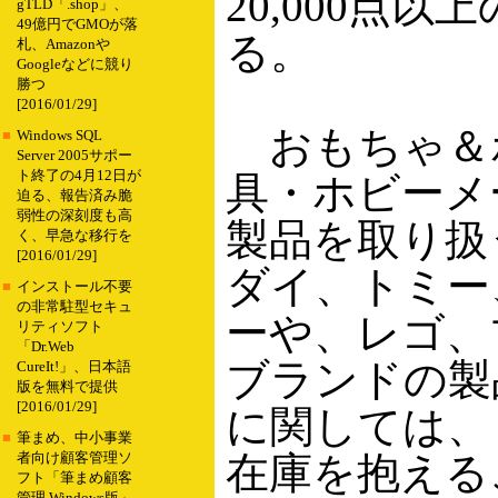
20,000点
gTLD「.shop」、
49億円でGMOが落
る。
札、Amazonや
Googleなどに競り
勝つ
[2016/01/29]
おもちゃ＆
■
Windows SQL
Server 2005サポー
ト終了の4月12日が
具・ホビーメ
迫る、報告済み脆
弱性の深刻度も高
製品を取り扱
く、早急な移行を
[2016/01/29]
ダイ、トミー
■
インストール不要
の非常駐型セキュ
ーや、レゴ、
リティソフト
「Dr.Web
ブランドの製
CureIt!」、日本語
版を無料で提供
[2016/01/29]
に関しては、「あ
■
筆まめ、中小事業
在庫を抱える
者向け顧客管理ソ
フト「筆まめ顧客