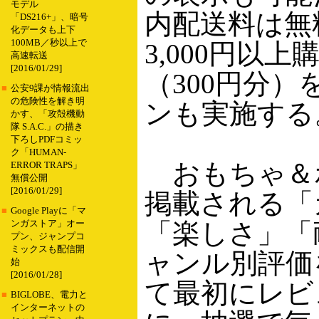
モデル
内配送料は無
「DS216+」、暗号
化データも上下
100MB／秒以上で
3,000円以上
高速転送
[2016/01/29]
（300円分
■
公安9課が情報流出
の危険性を解き明
ンも実施する
かす、「攻殻機動
隊 S.A.C.」の描き
下ろしPDFコミッ
ク「HUMAN-
おもちゃ＆
ERROR TRAPS」
無償公開
[2016/01/29]
掲載される「
■
Google Playに「マ
「楽しさ」「
ンガストア」オー
プン、ジャンプコ
ミックスも配信開
ャンル別評価
始
[2016/01/28]
て最初にレビ
■
BIGLOBE、電力と
インターネットの