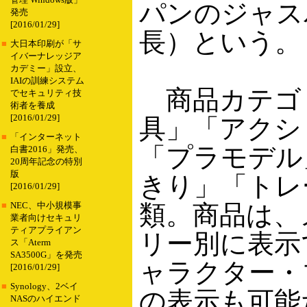
管理 Windows版」
パンのジャス
発売
[2016/01/29]
長）という。
■
大日本印刷が「サ
イバーナレッジア
カデミー」設立、
IAIの訓練システム
商品カテゴ
でセキュリティ技
術者を養成
[2016/01/29]
具」「アクシ
■
「インターネット
「プラモデル
白書2016」発売、
20周年記念の特別
版
きり」「トレ
[2016/01/29]
類。商品は、
■
NEC、中小規模事
業者向けセキュリ
ティアプライアン
リー別に表示
ス「Aterm
SA3500G」を発売
ャラクター・
[2016/01/29]
■
Synology、2ベイ
の表示も可能だ
NASのハイエンド