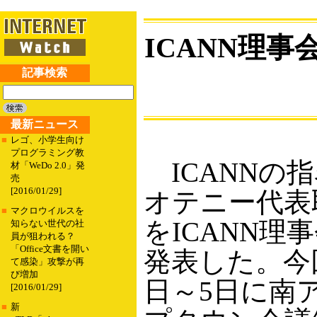
ICANN理
記事検索
最新ニュース
■
レゴ、小学生向け
プログラミング教
ICANNの指
材「WeDo 2.0」発
売
[2016/01/29]
オテニー代表
■
マクロウイルスを
をICANN
知らない世代の社
員が狙われる？
「Office文書を開い
発表した。今
て感染」攻撃が再
び増加
日～5日に南
[2016/01/29]
■
新