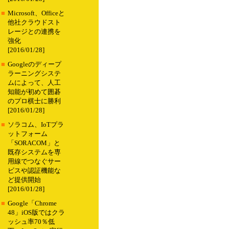
■
Microsoft、Officeと
他社クラウドスト
レージとの連携を
強化
[2016/01/28]
■
Googleのディープ
ラーニングシステ
ムによって、人工
知能が初めて囲碁
のプロ棋士に勝利
[2016/01/28]
■
ソラコム、IoTプラ
ットフォーム
「SORACOM」と
既存システムを専
用線でつなぐサー
ビスや認証機能な
ど提供開始
[2016/01/28]
■
Google「Chrome
48」iOS版ではクラ
ッシュ率70％低