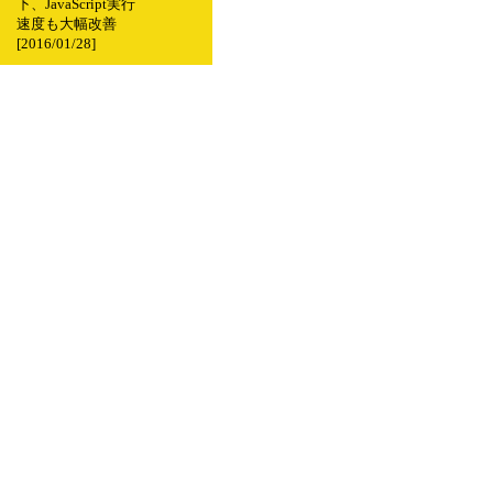
下、JavaScript実行
速度も大幅改善
[2016/01/28]