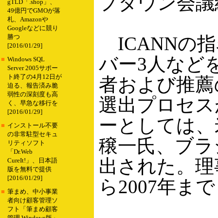
プタウン会議
gTLD「.shop」、
49億円でGMOが落
札、Amazonや
Googleなどに競り
ICANNの指
勝つ
[2016/01/29]
バー3人など
■
Windows SQL
Server 2005サポー
ト終了の4月12日が
者および推薦
迫る、報告済み脆
弱性の深刻度も高
選出プロセス
く、早急な移行を
[2016/01/29]
ーとしては、米国
■
インストール不要
の非常駐型セキュ
穣一氏、ブラジルの
リティソフト
「Dr.Web
出された。理事
CureIt!」、日本語
版を無料で提供
[2016/01/29]
ら2007年ま
■
筆まめ、中小事業
者向け顧客管理ソ
フト「筆まめ顧客