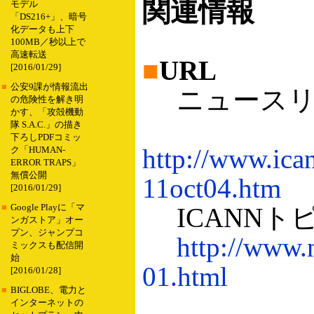
関連情報
モデル
「DS216+」、暗号
化データも上下
100MB／秒以上で
高速転送
■
URL
[2016/01/29]
■
公安9課が情報流出
ニュースリ
の危険性を解き明
かす、「攻殻機動
隊 S.A.C.」の描き
下ろしPDFコミッ
http://www.ic
ク「HUMAN-
ERROR TRAPS」
無償公開
11oct04.htm
[2016/01/29]
■
Google Playに「マ
ICANNトピ
ンガストア」オー
プン、ジャンプコ
http://www.
ミックスも配信開
始
01.html
[2016/01/28]
■
BIGLOBE、電力と
インターネットの