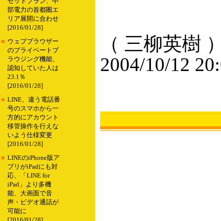
セットプラン、中
部電力の首都圏エ
リア展開に合わせ
[2016/01/28]
（ 三柳英樹 
■
ウェブブラウザー
のプライベートブ
2004/10/12 20
ラウジング機能、
認知していた人は
23.1％
[2016/01/28]
■
LINE、違う電話番
号のスマホから一
方的にアカウント
移管操作を行えな
いよう仕様変更
[2016/01/28]
■
LINEのiPhone版ア
プリがiPadにも対
応、「LINE for
iPad」より多機
能、大画面で音
声・ビデオ通話が
可能に
[2016/01/28]