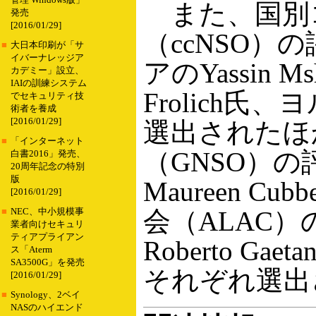
管理 Windows版」
また、国別
発売
[2016/01/29]
（ccNSO
■
大日本印刷が「サ
イバーナレッジア
アのYassin 
カデミー」設立、
IAIの訓練システム
Frolich氏、
でセキュリティ技
術者を養成
[2016/01/29]
選出されたほ
■
「インターネット
（GNSO）
白書2016」発売、
20周年記念の特別
版
Maureen Cu
[2016/01/29]
会（ALAC
■
NEC、中小規模事
業者向けセキュリ
ティアプライアン
Roberto Gae
ス「Aterm
SA3500G」を発売
それぞれ選出
[2016/01/29]
■
Synology、2ベイ
NASのハイエンド